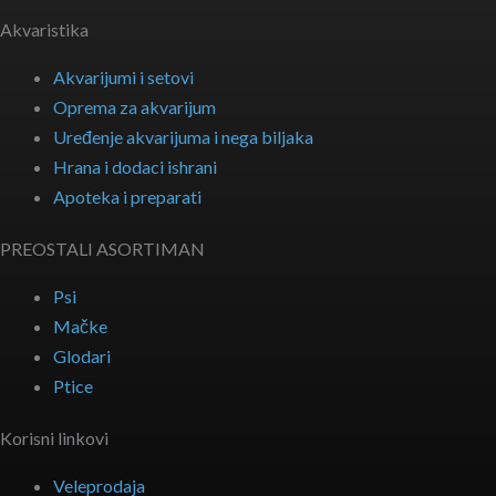
Akvaristika
Akvarijumi i setovi
Oprema za akvarijum
Uređenje akvarijuma i nega biljaka
Hrana i dodaci ishrani
Apoteka i preparati
PREOSTALI ASORTIMAN
Psi
Mačke
Glodari
Ptice
Korisni linkovi
Veleprodaja