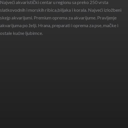
Najveći akvaristički centar u regionu sa preko 250 vrsta
slatkovodnih i morskih ribica,biljaka i korala. Najveći izložbeni
skejp akvarijumi. Premium oprema za akvarijume. Pravljenje
akvarijuma po želji. Hrana, preparati i oprema za pse, mačke i
ostale kućne ljubimce.