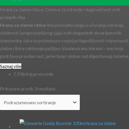
Hrana za zlatne ribice: Osnova za zdravlje i dugovečnost ovih
prelepih riba
Hrana za zlatne ribice
ima presudnu ulogu u očuvanju zdravlja,
vitalnosti i prepoznatljivog sjaja ovih elegantnih akvarijumskih
stanovnika. Iako su poznate po svojoj prilagodljivosti i otpornosti,
zlatne ribice zahtevaju pažljivo izbalansiranu ishranu – onu koja
podržava pravilan rast, jarke boje i dobar rad digestivnog sistema.
Saznaj više
Filtriraj proizvode
Prikazano je svih 3 rezultata