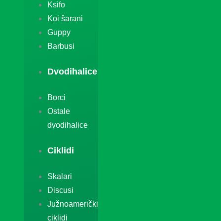
Ksifo
Koi šarani
Guppy
Barbusi
Dvodihalice
Borci
Ostale
dvodihalice
Ciklidi
Skalari
Discusi
Južnoamerički
ciklidi