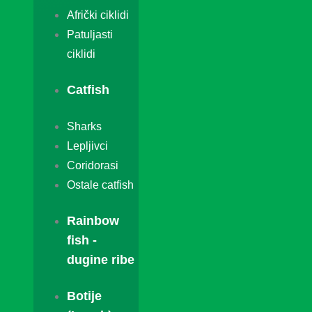
Afrički ciklidi
Patuljasti
ciklidi
Catfish
Sharks
Lepljivci
Coridorasi
Ostale catfish
Rainbow
fish -
dugine ribe
Botije