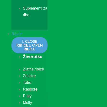
Suplementi za
ribe
Ribice
CLOSE
RIBICE
OPEN
RIBICE
Živorotke
Zlatne ribice
Zebrice
Tetre
Rasbore
Platy
Molly