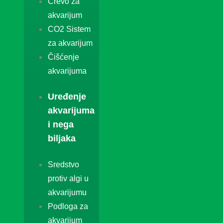
Crevo za
akvarijum
CO2 Sistem
za akvarijum
Čišćenje
akvarijuma
Uređenje
akvarijuma
i nega
biljaka
Sredstvo
protiv algi u
akvarijumu
Podloga za
akvarijum