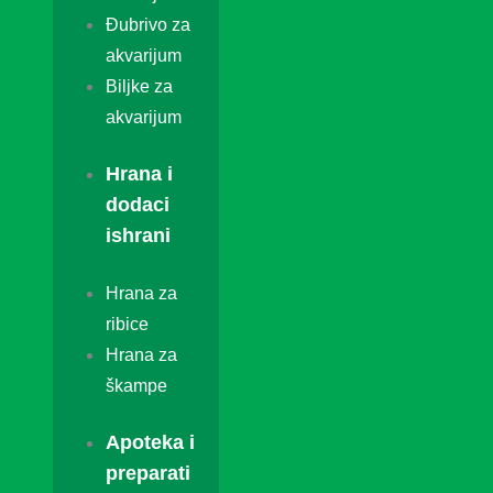
Đubrivo za
akvarijum
Biljke za
akvarijum
Hrana i
dodaci
ishrani
Hrana za
ribice
Hrana za
škampe
Apoteka i
preparati