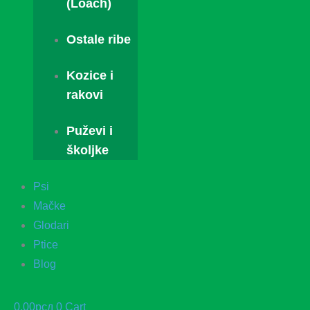
(Loach)
Ostale ribe
Kozice i
rakovi
Puževi i
školjke
Psi
Mačke
Glodari
Ptice
Blog
0.00
рсд
0
Cart