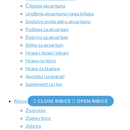
Čišćenje akvarijuma
Uređenje akvarijuma i nega biljaka
Sredstvo protiv algi u akvarijumu
Podloga za akvarijum
Đubrivo za akvarijum
Biljke za akvarijum
Hrana i dodaci ishrani
Hrana za ribice
Hrana za škampe
Apoteka i preparati
Suplementi za ribe
Ribice
CLOSE RIBICE
OPEN RIBICE
Živorotke
Zlatne ribice
Zebrice