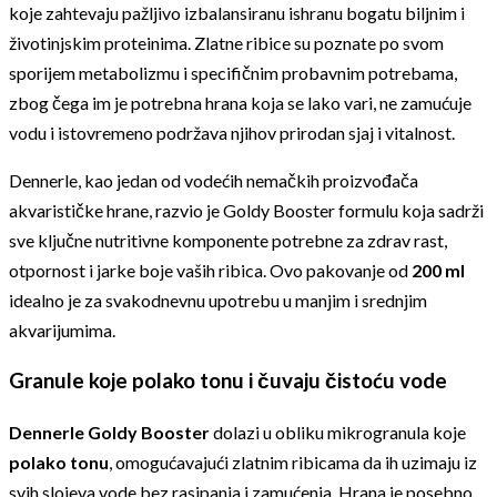
koje zahtevaju pažljivo izbalansiranu ishranu bogatu biljnim i
životinjskim proteinima. Zlatne ribice su poznate po svom
sporijem metabolizmu i specifičnim probavnim potrebama,
zbog čega im je potrebna hrana koja se lako vari, ne zamućuje
vodu i istovremeno podržava njihov prirodan sjaj i vitalnost.
Dennerle, kao jedan od vodećih nemačkih proizvođača
akvarističke hrane, razvio je Goldy Booster formulu koja sadrži
sve ključne nutritivne komponente potrebne za zdrav rast,
otpornost i jarke boje vaših ribica. Ovo pakovanje od
200 ml
idealno je za svakodnevnu upotrebu u manjim i srednjim
akvarijumima.
Granule koje polako tonu i čuvaju čistoću vode
Dennerle Goldy Booster
dolazi u obliku mikrogranula koje
polako tonu
, omogućavajući zlatnim ribicama da ih uzimaju iz
svih slojeva vode bez rasipanja i zamućenja. Hrana je posebno