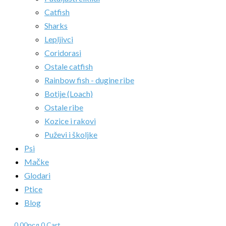
Catfish
Sharks
Lepljivci
Coridorasi
Ostale catfish
Rainbow fish - dugine ribe
Botije (Loach)
Ostale ribe
Kozice i rakovi
Puževi i školjke
Psi
Mačke
Glodari
Ptice
Blog
0.00
рсд
0
Cart