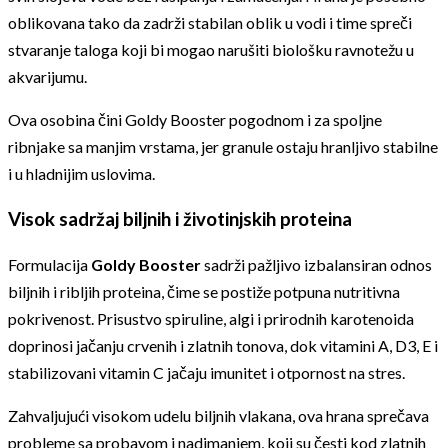
oblikovana tako da zadrži stabilan oblik u vodi i time spreči
stvaranje taloga koji bi mogao narušiti biološku ravnotežu u
akvarijumu.
Ova osobina čini Goldy Booster pogodnom i za spoljne
ribnjake sa manjim vrstama, jer granule ostaju hranljivo stabilne
i u hladnijim uslovima.
Visok sadržaj biljnih i životinjskih proteina
Formulacija
Goldy Booster
sadrži pažljivo izbalansiran odnos
biljnih i ribljih proteina, čime se postiže potpuna nutritivna
pokrivenost. Prisustvo spiruline, algi i prirodnih karotenoida
doprinosi jačanju crvenih i zlatnih tonova, dok vitamini A, D3, E i
stabilizovani vitamin C jačaju imunitet i otpornost na stres.
Zahvaljujući visokom udelu biljnih vlakana, ova hrana sprečava
probleme sa probavom i nadimanjem, koji su česti kod zlatnih