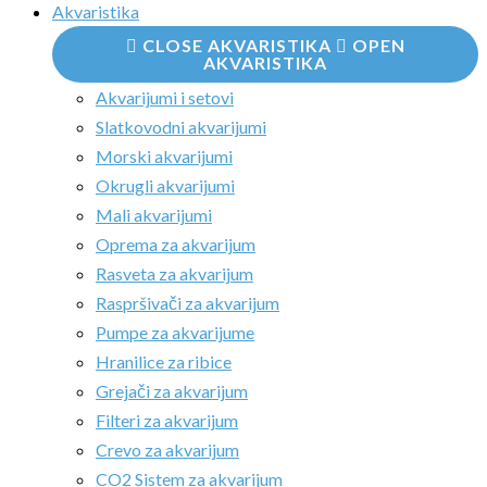
Akvaristika
CLOSE AKVARISTIKA
OPEN
AKVARISTIKA
Akvarijumi i setovi
Slatkovodni akvarijumi
Morski akvarijumi
Okrugli akvarijumi
Mali akvarijumi
Oprema za akvarijum
Rasveta za akvarijum
Raspršivači za akvarijum
Pumpe za akvarijume
Hranilice za ribice
Grejači za akvarijum
Filteri za akvarijum
Crevo za akvarijum
CO2 Sistem za akvarijum