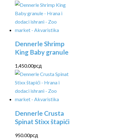
Dennerle Shrimp
King Baby granule
1,450.00
рсд
Dennerle Crusta
Spinat Stixx štapići
950.00
рсд