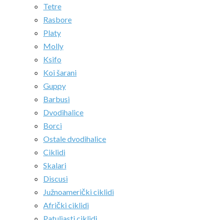
Tetre
Rasbore
Platy
Molly
Ksifo
Koi šarani
Guppy
Barbusi
Dvodihalice
Borci
Ostale dvodihalice
Ciklidi
Skalari
Discusi
Južnoamerički ciklidi
Afrički ciklidi
Patuljasti ciklidi