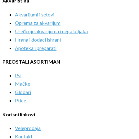
Akvaristika
Akvarijumi i setovi
Oprema za akvarijum
Uređenje akvarijuma i nega biljaka
Hrana i dodaci ishrani
Apoteka i preparati
PREOSTALI ASORTIMAN
Psi
Mačke
Glodari
Ptice
Korisni linkovi
Veleprodaja
Kontakt