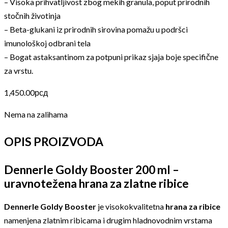
– Visoka prihvatljivost zbog mekih granula, poput prirodnih
stočnih životinja
– Beta-glukani iz prirodnih sirovina pomažu u podršci
imunološkoj odbrani tela
– Bogat astaksantinom za potpuni prikaz sjaja boje specifične
za vrstu.
1,450.00
рсд
Nema na zalihama
OPIS PROIZVODA
Dennerle Goldy Booster 200 ml –
uravnotežena hrana za zlatne ribice
Dennerle Goldy Booster
je visokokvalitetna
hrana za ribice
namenjena zlatnim ribicama i drugim hladnovodnim vrstama