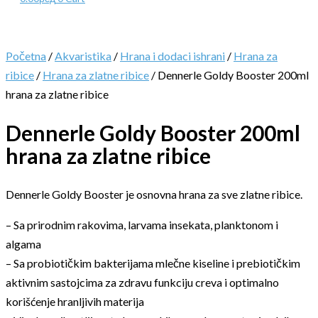
Početna
/
Akvaristika
/
Hrana i dodaci ishrani
/
Hrana za
ribice
/
Hrana za zlatne ribice
/ Dennerle Goldy Booster 200ml
hrana za zlatne ribice
Dennerle Goldy Booster 200ml
hrana za zlatne ribice
Dennerle Goldy Booster je osnovna hrana za sve zlatne ribice.
– Sa prirodnim rakovima, larvama insekata, planktonom i
algama
– Sa probiotičkim bakterijama mlečne kiseline i prebiotičkim
aktivnim sastojcima za zdravu funkciju creva i optimalno
korišćenje hranljivih materija