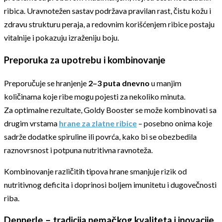
ribica. Uravnotežen sastav podržava pravilan rast, čistu kožu i
zdravu strukturu peraja, a redovnim korišćenjem ribice postaju
vitalnije i pokazuju izraženiju boju.
Preporuka za upotrebu i kombinovanje
Preporučuje se hranjenje
2–3 puta dnevno
u manjim
količinama koje ribe mogu pojesti za nekoliko minuta.
Za optimalne rezultate, Goldy Booster se može kombinovati sa
drugim vrstama
hrane za zlatne ribice
– posebno onima koje
sadrže dodatke spiruline ili povrća, kako bi se obezbedila
raznovrsnost i potpuna nutritivna ravnoteža.
Kombinovanje različitih tipova hrane smanjuje rizik od
nutritivnog deficita i doprinosi boljem imunitetu i dugovečnosti
riba.
Dennerle – tradicija nemačkog kvaliteta i inovacije