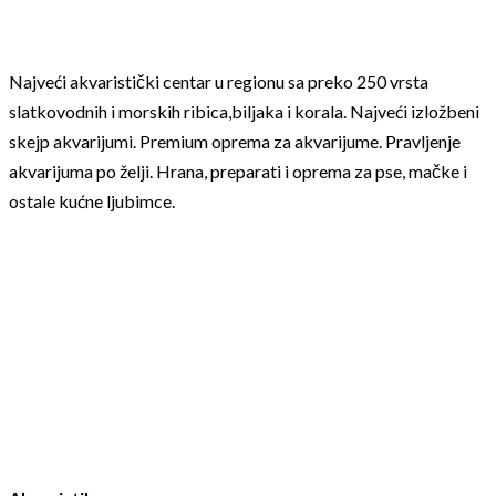
Najveći akvaristički centar u regionu sa preko 250 vrsta
slatkovodnih i morskih ribica,biljaka i korala. Najveći izložbeni
skejp akvarijumi. Premium oprema za akvarijume. Pravljenje
akvarijuma po želji. Hrana, preparati i oprema za pse, mačke i
ostale kućne ljubimce.