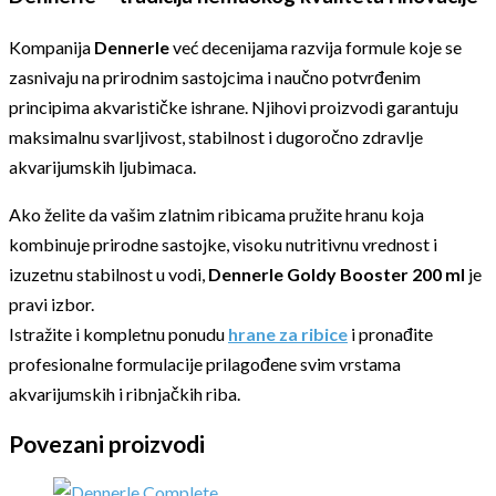
Kompanija
Dennerle
već decenijama razvija formule koje se
zasnivaju na prirodnim sastojcima i naučno potvrđenim
principima akvarističke ishrane. Njihovi proizvodi garantuju
maksimalnu svarljivost, stabilnost i dugoročno zdravlje
akvarijumskih ljubimaca.
Ako želite da vašim zlatnim ribicama pružite hranu koja
kombinuje prirodne sastojke, visoku nutritivnu vrednost i
izuzetnu stabilnost u vodi,
Dennerle Goldy Booster 200 ml
je
pravi izbor.
Istražite i kompletnu ponudu
hrane za ribice
i pronađite
profesionalne formulacije prilagođene svim vrstama
akvarijumskih i ribnjačkih riba.
Povezani proizvodi