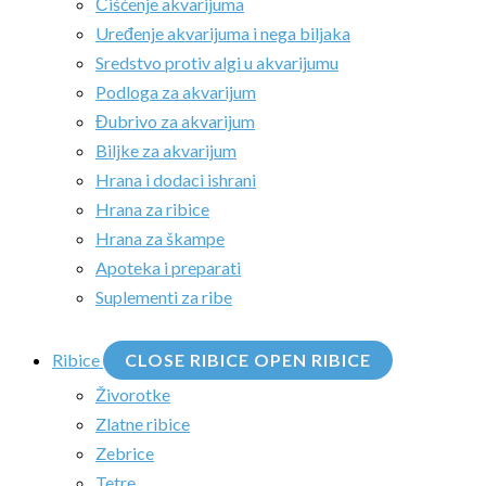
Čišćenje akvarijuma
Uređenje akvarijuma i nega biljaka
Sredstvo protiv algi u akvarijumu
Podloga za akvarijum
Đubrivo za akvarijum
Biljke za akvarijum
Hrana i dodaci ishrani
Hrana za ribice
Hrana za škampe
Apoteka i preparati
Suplementi za ribe
Ribice
CLOSE RIBICE
OPEN RIBICE
Živorotke
Zlatne ribice
Zebrice
Tetre