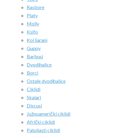
Rasbore
Platy
Molly
Ksifo
Koi šarani
Guppy
Barbusi
Dvodihalice
Borci
Ostale dvodihalice
Ciklidi
Skalari
Discusi
Južnoamerički ciklidi
Afrički ciklidi
Patuljasti ciklidi