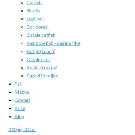
Catfish
Sharks
Lepljivci
Coridorasi
Ostale catfish
Rainbow fish - dugine ribe
Botije (Loach)
Ostale ribe
Kozice i rakovi
Puževi i školjke
Psi
Mačke
Glodari
Ptice
Blog
0.00
рсд
0
Cart