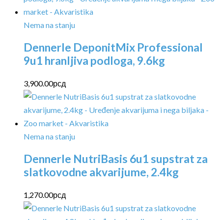
Nema na stanju
Dennerle DeponitMix Professional
9u1 hranljiva podloga, 9.6kg
3,900.00
рсд
Nema na stanju
Dennerle NutriBasis 6u1 supstrat za
slatkovodne akvarijume, 2.4kg
1,270.00
рсд