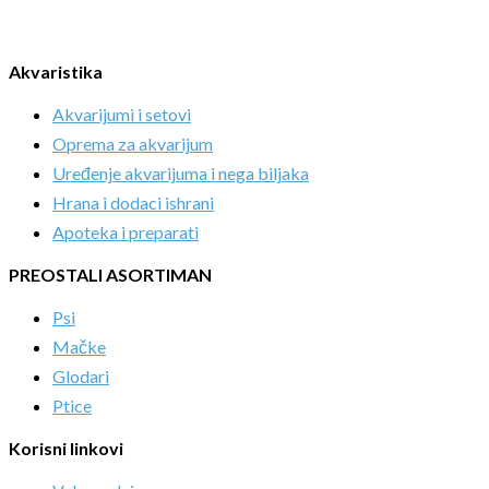
Akvaristika
Akvarijumi i setovi
Oprema za akvarijum
Uređenje akvarijuma i nega biljaka
Hrana i dodaci ishrani
Apoteka i preparati
PREOSTALI ASORTIMAN
Psi
Mačke
Glodari
Ptice
Korisni linkovi