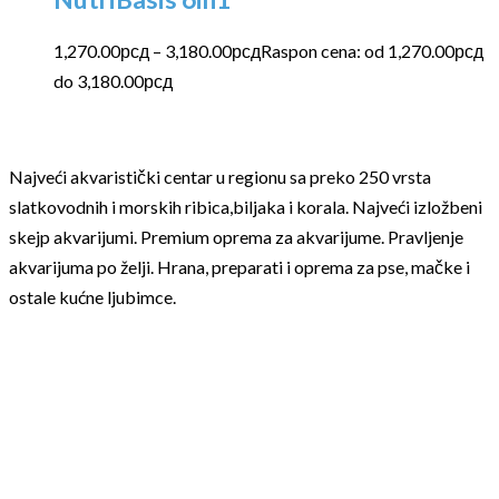
1,270.00
рсд
–
3,180.00
рсд
Raspon cena: od 1,270.00рсд
do 3,180.00рсд
Najveći akvaristički centar u regionu sa preko 250 vrsta
slatkovodnih i morskih ribica,biljaka i korala. Najveći izložbeni
skejp akvarijumi. Premium oprema za akvarijume. Pravljenje
akvarijuma po želji. Hrana, preparati i oprema za pse, mačke i
ostale kućne ljubimce.