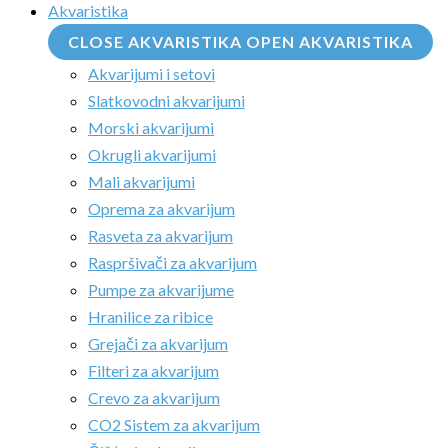
Akvaristika
CLOSE AKVARISTIKA
OPEN AKVARISTIKA
Akvarijumi i setovi
Slatkovodni akvarijumi
Morski akvarijumi
Okrugli akvarijumi
Mali akvarijumi
Oprema za akvarijum
Rasveta za akvarijum
Raspršivači za akvarijum
Pumpe za akvarijume
Hranilice za ribice
Grejači za akvarijum
Filteri za akvarijum
Crevo za akvarijum
CO2 Sistem za akvarijum