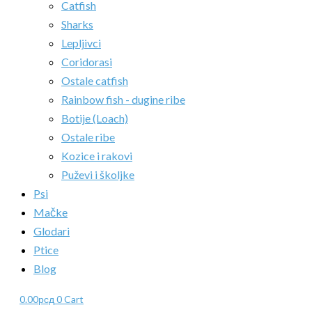
Catfish
Sharks
Lepljivci
Coridorasi
Ostale catfish
Rainbow fish - dugine ribe
Botije (Loach)
Ostale ribe
Kozice i rakovi
Puževi i školjke
Psi
Mačke
Glodari
Ptice
Blog
0.00
рсд
0
Cart