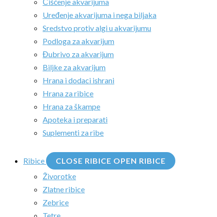
Čišćenje akvarijuma
Uređenje akvarijuma i nega biljaka
Sredstvo protiv algi u akvarijumu
Podloga za akvarijum
Đubrivo za akvarijum
Biljke za akvarijum
Hrana i dodaci ishrani
Hrana za ribice
Hrana za škampe
Apoteka i preparati
Suplementi za ribe
Ribice
CLOSE RIBICE
OPEN RIBICE
Živorotke
Zlatne ribice
Zebrice
Tetre