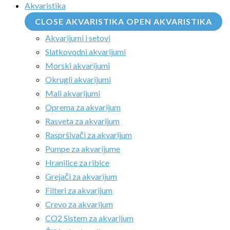
Akvaristika
CLOSE AKVARISTIKA
OPEN AKVARISTIKA
Akvarijumi i setovi
Slatkovodni akvarijumi
Morski akvarijumi
Okrugli akvarijumi
Mali akvarijumi
Oprema za akvarijum
Rasveta za akvarijum
Raspršivači za akvarijum
Pumpe za akvarijume
Hranilice za ribice
Grejači za akvarijum
Filteri za akvarijum
Crevo za akvarijum
CO2 Sistem za akvarijum