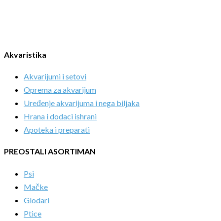
Akvaristika
Akvarijumi i setovi
Oprema za akvarijum
Uređenje akvarijuma i nega biljaka
Hrana i dodaci ishrani
Apoteka i preparati
PREOSTALI ASORTIMAN
Psi
Mačke
Glodari
Ptice