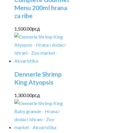
Menu 200ml hrana
za ribe
1,500.00
рсд
Dennerle Shrimp
King Atyopsis
1,300.00
рсд