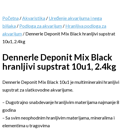
Početna
/
Akvaristika
/
Uređenje akvarijuma i nega
biljaka
/
Podloga za akvarijum
/
Hranljiva podloga za
akvarijum
/ Dennerle Deponit Mix Black hranljivi supstrat
10u1, 2.4kg
Dennerle Deponit Mix Black
hranljivi supstrat 10u1, 2.4kg
Dennerle Deponit Mix Black 10u1 je multimineralni hranljivi
supstrat za slatkovodne akvarijume.
– Dugotrajno snabdevanje hranljivim materijama najmanje 8
godina
– Sa svim neophodnim hranljivim materijama, mineralima i
elementima u tragovima