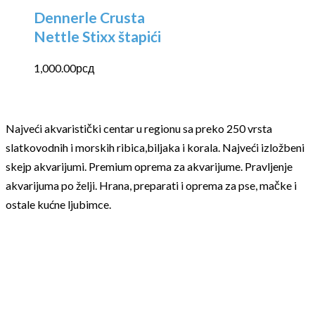
Dennerle Crusta
Nettle Stixx štapići
1,000.00
рсд
Najveći akvaristički centar u regionu sa preko 250 vrsta
slatkovodnih i morskih ribica,biljaka i korala. Najveći izložbeni
skejp akvarijumi. Premium oprema za akvarijume. Pravljenje
akvarijuma po želji. Hrana, preparati i oprema za pse, mačke i
ostale kućne ljubimce.