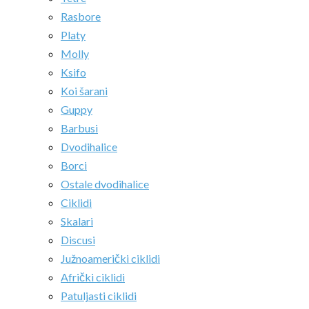
Rasbore
Platy
Molly
Ksifo
Koi šarani
Guppy
Barbusi
Dvodihalice
Borci
Ostale dvodihalice
Ciklidi
Skalari
Discusi
Južnoamerički ciklidi
Afrički ciklidi
Patuljasti ciklidi