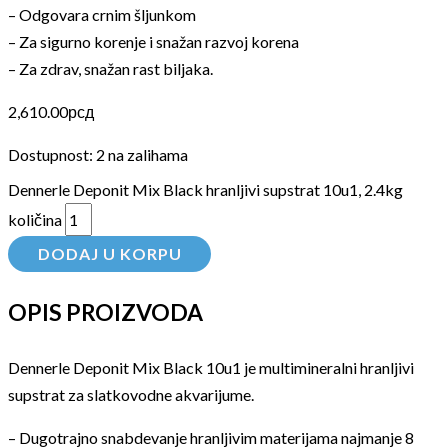
– Odgovara crnim šljunkom
– Za sigurno korenje i snažan razvoj korena
– Za zdrav, snažan rast biljaka.
2,610.00
рсд
Dostupnost:
2 na zalihama
Dennerle Deponit Mix Black hranljivi supstrat 10u1, 2.4kg
količina
DODAJ U KORPU
OPIS PROIZVODA
Dennerle Deponit Mix Black 10u1 je multimineralni hranljivi
supstrat za slatkovodne akvarijume.
– Dugotrajno snabdevanje hranljivim materijama najmanje 8