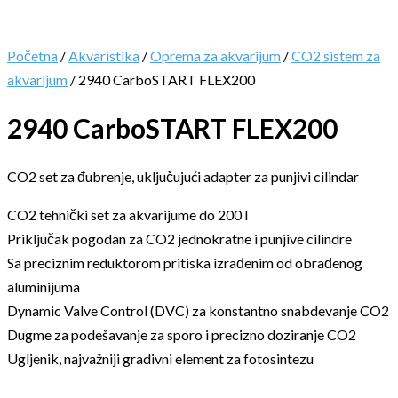
Početna
/
Akvaristika
/
Oprema za akvarijum
/
CO2 sistem za
akvarijum
/ 2940 CarboSTART FLEX200
2940 CarboSTART FLEX200
CO2 set za đubrenje, uključujući adapter za punjivi cilindar
CO2 tehnički set za akvarijume do 200 l
Priključak pogodan za CO2 jednokratne i punjive cilindre
Sa preciznim reduktorom pritiska izrađenim od obrađenog
aluminijuma
Dynamic Valve Control (DVC) za konstantno snabdevanje CO2
Dugme za podešavanje za sporo i precizno doziranje CO2
Ugljenik, najvažniji gradivni element za fotosintezu
.