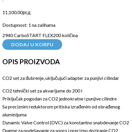
11,100.00
рсд
Dostupnost:
1 na zalihama
2940 CarboSTART FLEX200 količina
DODAJ U KORPU
OPIS PROIZVODA
CO2 set za đubrenje, uključujući adapter za punjivi cilindar
CO2 tehnički set za akvarijume do 200 l
Priključak pogodan za CO2 jednokratne i punjive cilindre
Sa preciznim reduktorom pritiska izrađenim od obrađenog
aluminijuma
Dynamic Valve Control (DVC) za konstantno snabdevanje CO2
Dugme za podešavanje za sporo i precizno doziranje CO2