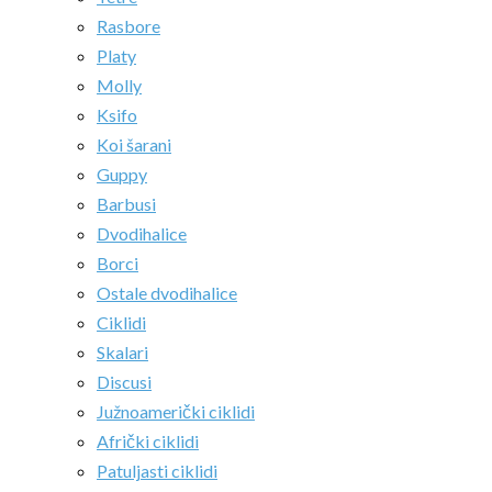
Rasbore
Platy
Molly
Ksifo
Koi šarani
Guppy
Barbusi
Dvodihalice
Borci
Ostale dvodihalice
Ciklidi
Skalari
Discusi
Južnoamerički ciklidi
Afrički ciklidi
Patuljasti ciklidi