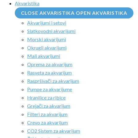
Akvaristika
CLOSE AKVARISTIKA
OPEN AKVARISTIKA
Akvarijumi i setovi
Slatkovodni akvarijumi
Morski akvarijumi
Okrugli akvarijumi
Mali akvarijumi
Oprema za akvarijum
Rasveta za akvarijum
Raspršivači za akvarijum
Pumpe za akvarijume
Hranilice za ribice
Grejači za akvarijum
Filteri za akvarijum
Crevo za akvarijum
CO2 Sistem za akvarijum