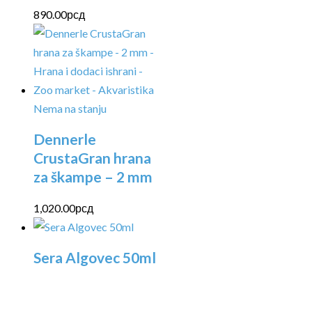
890.00
рсд
Nema na stanju
Dennerle
CrustaGran hrana
za škampe – 2 mm
1,020.00
рсд
Sera Algovec 50ml