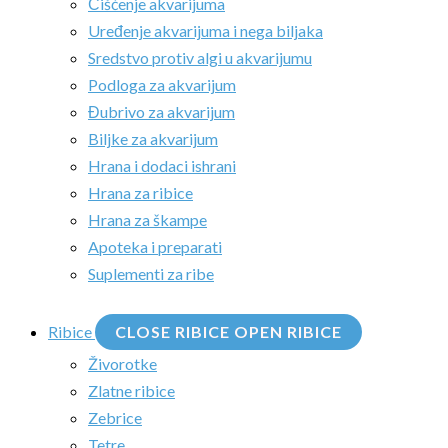
Čišćenje akvarijuma
Uređenje akvarijuma i nega biljaka
Sredstvo protiv algi u akvarijumu
Podloga za akvarijum
Đubrivo za akvarijum
Biljke za akvarijum
Hrana i dodaci ishrani
Hrana za ribice
Hrana za škampe
Apoteka i preparati
Suplementi za ribe
Ribice
CLOSE RIBICE
OPEN RIBICE
Živorotke
Zlatne ribice
Zebrice
Tetre