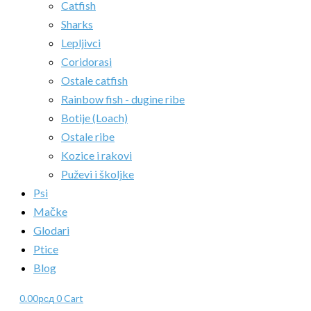
Catfish
Sharks
Lepljivci
Coridorasi
Ostale catfish
Rainbow fish - dugine ribe
Botije (Loach)
Ostale ribe
Kozice i rakovi
Puževi i školjke
Psi
Mačke
Glodari
Ptice
Blog
0.00
рсд
0
Cart