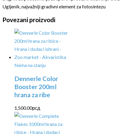
Ugljenik, najvažniji gradivni element za fotosintezu
Povezani proizvodi
Nema na stanju
Dennerle Color
Booster 200ml
hrana za ribe
1,500.00
рсд