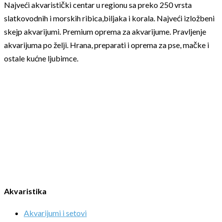
Najveći akvaristički centar u regionu sa preko 250 vrsta
slatkovodnih i morskih ribica,biljaka i korala. Najveći izložbeni
skejp akvarijumi. Premium oprema za akvarijume. Pravljenje
akvarijuma po želji. Hrana, preparati i oprema za pse, mačke i
ostale kućne ljubimce.
Akvaristika
Akvarijumi i setovi