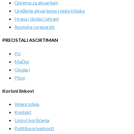
Oprema za akvarijum
Uređenje akvarijuma i nega biljaka
Hrana i dodaci ishrani
Apoteka i preparati
PREOSTALI ASORTIMAN
Psi
Mačke
Glodari
Ptice
Korisni linkovi
Veleprodaja
Kontakt
Uslovi korišćenja
Politika privatnosti