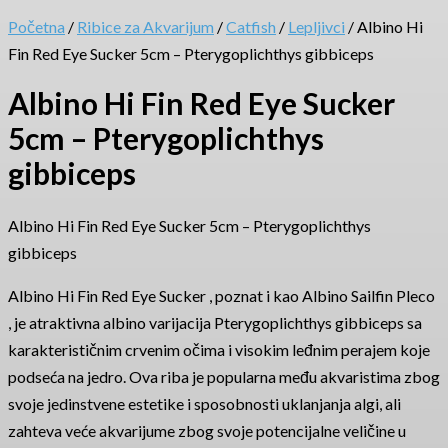
Početna
/
Ribice za Akvarijum
/
Catfish
/
Lepljivci
/ Albino Hi
Fin Red Eye Sucker 5cm – Pterygoplichthys gibbiceps
Albino Hi Fin Red Eye Sucker
5cm – Pterygoplichthys
gibbiceps
Albino Hi Fin Red Eye Sucker 5cm – Pterygoplichthys
gibbiceps
Albino Hi Fin Red Eye Sucker , poznat i kao Albino Sailfin Pleco
, je atraktivna albino varijacija Pterygoplichthys gibbiceps sa
karakterističnim crvenim očima i visokim leđnim perajem koje
podseća na jedro. Ova riba je popularna među akvaristima zbog
svoje jedinstvene estetike i sposobnosti uklanjanja algi, ali
zahteva veće akvarijume zbog svoje potencijalne veličine u