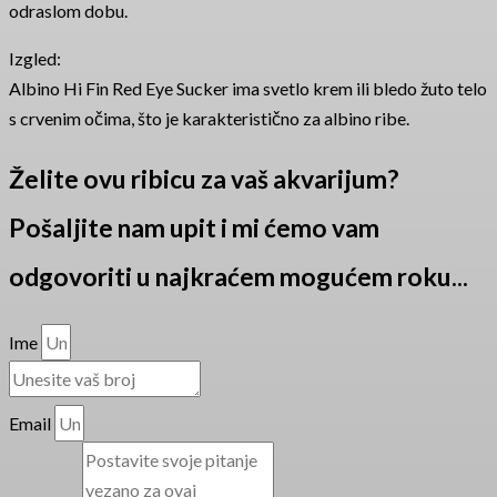
odraslom dobu.
Izgled:
Albino Hi Fin Red Eye Sucker ima svetlo krem ili bledo žuto telo
s crvenim očima, što je karakteristično za albino ribe.
Želite ovu ribicu za vaš akvarijum?
Pošaljite nam upit i mi ćemo vam
odgovoriti u najkraćem mogućem roku...
Ime
Email