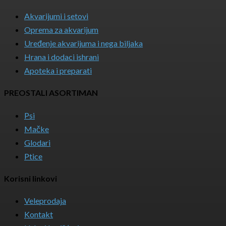
Akvarijumi i setovi
Oprema za akvarijum
Uređenje akvarijuma i nega biljaka
Hrana i dodaci ishrani
Apoteka i preparati
PREOSTALI ASORTIMAN
Psi
Mačke
Glodari
Ptice
Korisni linkovi
Veleprodaja
Kontakt