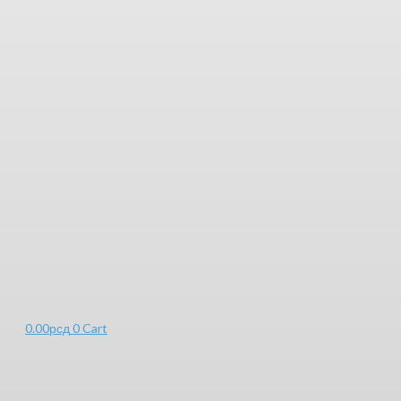
0.00
рсд
0
Cart