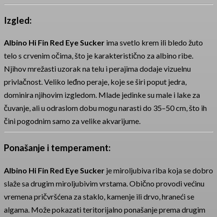
Izgled:
Albino Hi Fin Red Eye Sucker
ima svetlo krem ili bledo žuto
telo s crvenim očima, što je karakteristično za albino ribe.
Njihov mrežasti uzorak na telu i perajima dodaje vizuelnu
privlačnost. Veliko leđno peraje, koje se širi poput jedra,
dominira njihovim izgledom. Mlade jedinke su male i lake za
čuvanje, ali u odraslom dobu mogu narasti do 35–50 cm, što ih
čini pogodnim samo za velike akvarijume.
Ponašanje i temperament:
Albino Hi Fin Red Eye Sucker
je miroljubiva riba koja se dobro
slaže sa drugim miroljubivim vrstama. Obično provodi većinu
vremena pričvršćena za staklo, kamenje ili drvo, hraneći se
algama. Može pokazati teritorijalno ponašanje prema drugim