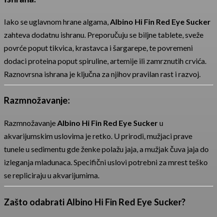
Iako se uglavnom hrane algama,
Albino Hi Fin Red Eye Sucker
zahteva dodatnu ishranu. Preporučuju se biljne tablete, sveže
povrće poput tikvica, krastavca i šargarepe, te povremeni
dodaci proteina poput spiruline, artemije ili zamrznutih crvića.
Raznovrsna ishrana je ključna za njihov pravilan rast i razvoj.
Razmnožavanje:
Razmnožavanje
Albino Hi Fin Red Eye Sucker
u
akvarijumskim uslovima je retko. U prirodi, mužjaci prave
tunele u sedimentu gde ženke polažu jaja, a mužjak čuva jaja do
izleganja mladunaca. Specifični uslovi potrebni za mrest teško
se repliciraju u akvarijumima.
Zašto odabrati Albino Hi Fin Red Eye Sucker?