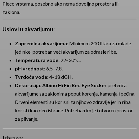
Pleco vrstama, posebno ako nema dovoljno prostora ili
zaklona.
Uslovi u akvarijumu:
Zapremina akvarijuma:
Minimum 200 litara za mlade
jedinke; potreban veći akvarijum za odrasle ribe.
Temperatura vode:
22–30°C.
pH vrednost:
6,5–7,8.
Tvrdoća vode:
4–18 dGH.
Dekoracija:
Albino Hi Fin Red Eye Sucker
preferira
akvarijume sa zaklonima poput korenja, kamenja i pećina.
Drveni elementi su korisni za njihovo zdravlje jer ih riba
koristi kao deo ishrane. Potreban im je i otvoren prostor
za plivanje.
Ishrana: