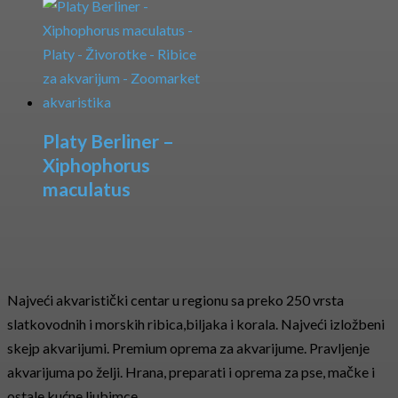
Platy Berliner –
Xiphophorus
maculatus
Najveći akvaristički centar u regionu sa preko 250 vrsta
slatkovodnih i morskih ribica,biljaka i korala. Najveći izložbeni
skejp akvarijumi. Premium oprema za akvarijume. Pravljenje
akvarijuma po želji. Hrana, preparati i oprema za pse, mačke i
ostale kućne ljubimce.