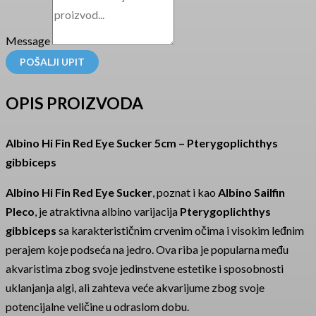
Message
POŠALJI UPIT
OPIS PROIZVODA
Albino Hi Fin Red Eye Sucker 5cm – Pterygoplichthys
gibbiceps
Albino Hi Fin Red Eye Sucker
, poznat i kao
Albino Sailfin
Pleco
, je atraktivna albino varijacija
Pterygoplichthys
gibbiceps
sa karakterističnim crvenim očima i visokim leđnim
perajem koje podseća na jedro. Ova riba je popularna među
akvaristima zbog svoje jedinstvene estetike i sposobnosti
uklanjanja algi, ali zahteva veće akvarijume zbog svoje
potencijalne veličine u odraslom dobu.