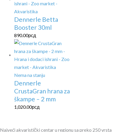
Dennerle Betta
Booster 30ml
890.00
рсд
Nema na stanju
Dennerle
CrustaGran hrana za
škampe – 2 mm
1,020.00
рсд
Najveći akvaristički centar u regionu sa preko 250 vrsta