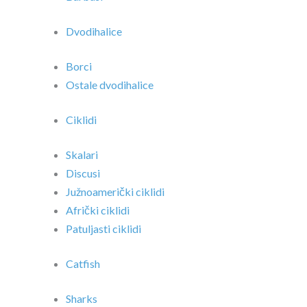
Dvodihalice
Borci
Ostale dvodihalice
Ciklidi
Skalari
Discusi
Južnoamerički ciklidi
Afrički ciklidi
Patuljasti ciklidi
Catfish
Sharks