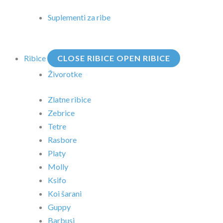
Suplementi za ribe
Ribice
CLOSE RIBICE
OPEN RIBICE
Živorotke
Zlatne ribice
Zebrice
Tetre
Rasbore
Platy
Molly
Ksifo
Koi šarani
Guppy
Barbusi