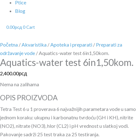
Ptice
Blog
0.00
рсд
0
Cart
Početna
/
Akvaristika
/
Apoteka i preparati
/
Preparati za
održavanje vode
/ Aquatics-water test 6in1,50kom.
Aquatics-water test 6in1,50kom.
2,400.00
рсд
Nema na zalihama
OPIS PROIZVODA
Tetra Test 6 u 1 proverava 6 najvažnijih parametara vode u samo
jednom koraku: ukupnu i karbonatnu tvrdoću (GH i KH), nitrite
(NO2), nitrate (NO3), hlor (CL2) i pH vrednost u slatkoj vodi.
Pakovanje sadrži 25 test traka za 25 testiranja.