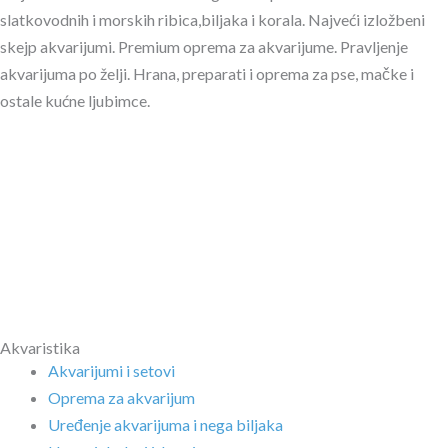
slatkovodnih i morskih ribica,biljaka i korala. Najveći izložbeni
skejp akvarijumi. Premium oprema za akvarijume. Pravljenje
akvarijuma po želji. Hrana, preparati i oprema za pse, mačke i
ostale kućne ljubimce.
Akvaristika
Akvarijumi i setovi
Oprema za akvarijum
Uređenje akvarijuma i nega biljaka