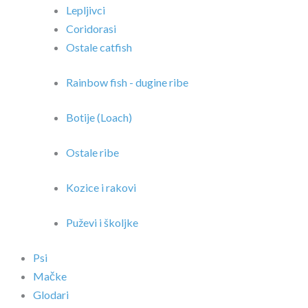
Lepljivci
Coridorasi
Ostale catfish
Rainbow fish - dugine ribe
Botije (Loach)
Ostale ribe
Kozice i rakovi
Puževi i školjke
Psi
Mačke
Glodari