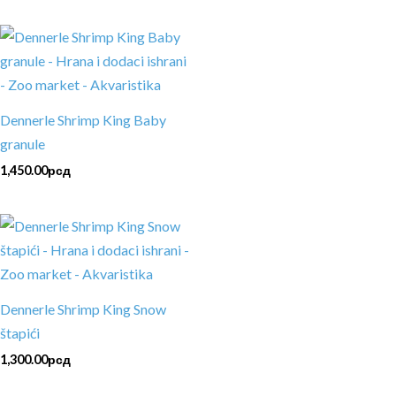
Dennerle Shrimp King Baby
granule
1,450.00
рсд
Dennerle Shrimp King Snow
štapići
1,300.00
рсд