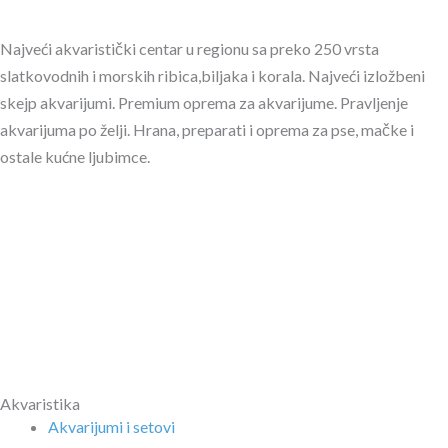
Najveći akvaristički centar u regionu sa preko 250 vrsta
slatkovodnih i morskih ribica,biljaka i korala. Najveći izložbeni
skejp akvarijumi. Premium oprema za akvarijume. Pravljenje
akvarijuma po želji. Hrana, preparati i oprema za pse, mačke i
ostale kućne ljubimce.
Akvaristika
Akvarijumi i setovi