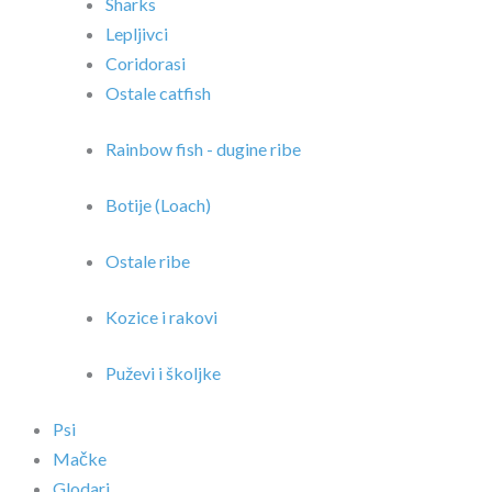
Sharks
Lepljivci
Coridorasi
Ostale catfish
Rainbow fish - dugine ribe
Botije (Loach)
Ostale ribe
Kozice i rakovi
Puževi i školjke
Psi
Mačke
Glodari