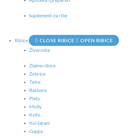
Suplementi za ribe
Ribice
CLOSE RIBICE
OPEN RIBICE
Živorotke
Zlatne ribice
Zebrice
Tetre
Rasbore
Platy
Molly
Ksifo
Koi šarani
Guppy