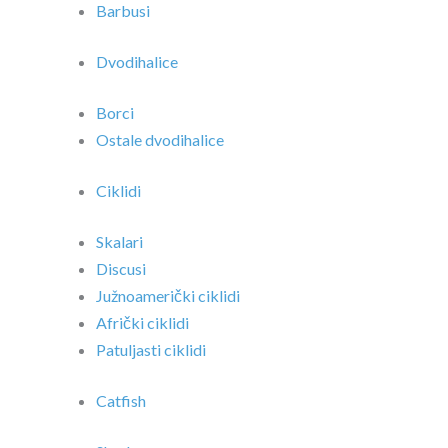
Barbusi
Dvodihalice
Borci
Ostale dvodihalice
Ciklidi
Skalari
Discusi
Južnoamerički ciklidi
Afrički ciklidi
Patuljasti ciklidi
Catfish