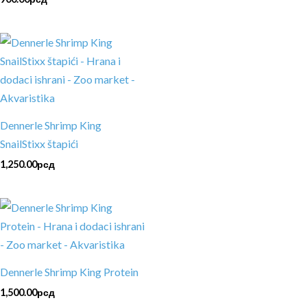
Dennerle Shrimp King
SnailStixx štapići
1,250.00
рсд
Dennerle Shrimp King Protein
1,500.00
рсд