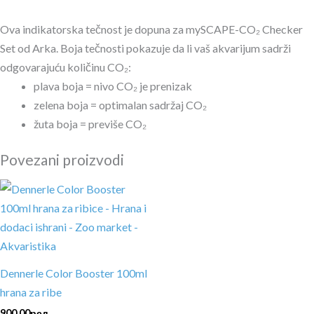
Ova indikatorska tečnost je dopuna za mySCAPE-CO₂ Checker
Set od Arka. Boja tečnosti pokazuje da li vaš akvarijum sadrži
odgovarajuću količinu CO₂:
plava boja = nivo CO₂ je prenizak
zelena boja = optimalan sadržaj CO₂
žuta boja = previše CO₂
Povezani proizvodi
Dennerle Color Booster 100ml
hrana za ribe
900.00
рсд