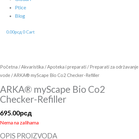
Ptice
Blog
0.00
рсд
0
Cart
Početna
/
Akvaristika
/
Apoteka i preparati
/
Preparati za održavanje
vode
/ ARKA® myScape Bio Co2 Checker-Refiller
ARKA® myScape Bio Co2
Checker-Refiller
695.00
рсд
Nema na zalihama
OPIS PROIZVODA