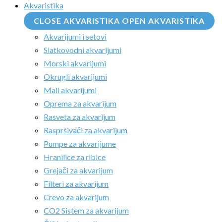
Akvaristika
CLOSE AKVARISTIKA
OPEN AKVARISTIKA
Akvarijumi i setovi
Slatkovodni akvarijumi
Morski akvarijumi
Okrugli akvarijumi
Mali akvarijumi
Oprema za akvarijum
Rasveta za akvarijum
Raspršivači za akvarijum
Pumpe za akvarijume
Hranilice za ribice
Grejači za akvarijum
Filteri za akvarijum
Crevo za akvarijum
CO2 Sistem za akvarijum