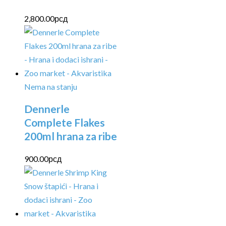
2,800.00
рсд
Nema na stanju
Dennerle
Complete Flakes
200ml hrana za ribe
900.00
рсд