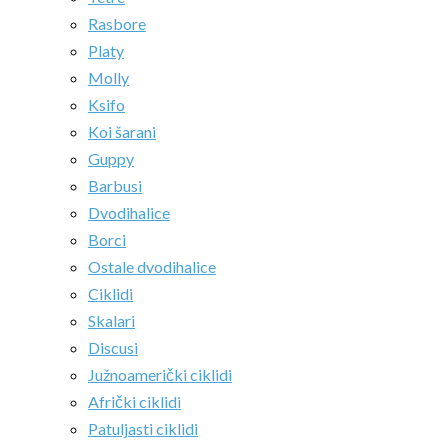
Rasbore
Platy
Molly
Ksifo
Koi šarani
Guppy
Barbusi
Dvodihalice
Borci
Ostale dvodihalice
Ciklidi
Skalari
Discusi
Južnoamerički ciklidi
Afrički ciklidi
Patuljasti ciklidi