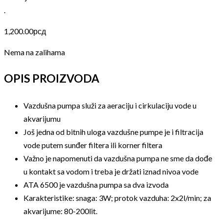
.
1,200.00
рсд
Nema na zalihama
OPIS PROIZVODA
Vazdušna pumpa služi za aeraciju i cirkulaciju vode u
akvarijumu
Još jedna od bitnih uloga vazdušne pumpe je i filtracija
vode putem sunđer filtera ili korner filtera
Važno je napomenuti da vazdušna pumpa ne sme da dođe
u kontakt sa vodom i treba je držati iznad nivoa vode
ATA 6500 je vazdušna pumpa sa dva izvoda
Karakteristike: snaga: 3W; protok vazduha: 2x2l/min; za
akvarijume: 80-200lit.