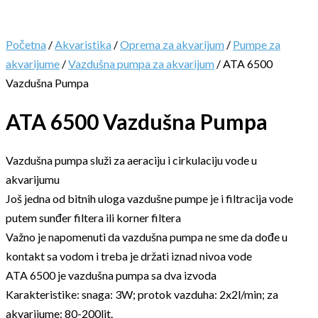
Početna
/
Akvaristika
/
Oprema za akvarijum
/
Pumpe za
akvarijume
/
Vazdušna pumpa za akvarijum
/ ATA 6500
Vazdušna Pumpa
ATA 6500 Vazdušna Pumpa
Vazdušna pumpa služi za aeraciju i cirkulaciju vode u
akvarijumu
Još jedna od bitnih uloga vazdušne pumpe je i filtracija vode
putem sunđer filtera ili korner filtera
Važno je napomenuti da vazdušna pumpa ne sme da dođe u
kontakt sa vodom i treba je držati iznad nivoa vode
ATA 6500 je vazdušna pumpa sa dva izvoda
Karakteristike: snaga: 3W; protok vazduha: 2x2l/min; za
akvarijume: 80-200lit.