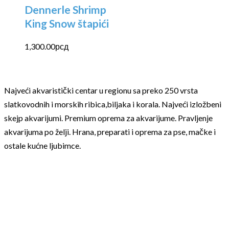
Dennerle Shrimp
King Snow štapići
1,300.00
рсд
Najveći akvaristički centar u regionu sa preko 250 vrsta
slatkovodnih i morskih ribica,biljaka i korala. Najveći izložbeni
skejp akvarijumi. Premium oprema za akvarijume. Pravljenje
akvarijuma po želji. Hrana, preparati i oprema za pse, mačke i
ostale kućne ljubimce.