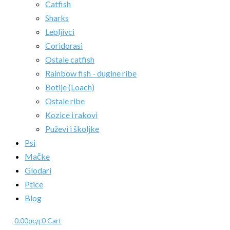
Catfish
Sharks
Lepljivci
Coridorasi
Ostale catfish
Rainbow fish - dugine ribe
Botije (Loach)
Ostale ribe
Kozice i rakovi
Puževi i školjke
Psi
Mačke
Glodari
Ptice
Blog
0.00
рсд
0
Cart