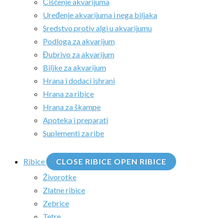
Čišćenje akvarijuma
Uređenje akvarijuma i nega biljaka
Sredstvo protiv algi u akvarijumu
Podloga za akvarijum
Đubrivo za akvarijum
Biljke za akvarijum
Hrana i dodaci ishrani
Hrana za ribice
Hrana za škampe
Apoteka i preparati
Suplementi za ribe
Ribice
CLOSE RIBICE
OPEN RIBICE
Živorotke
Zlatne ribice
Zebrice
Tetre