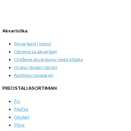
Akvaristika
Akvarijumi i setovi
Oprema za akvarijum
Uređenje akvarijuma i nega biljaka
Hrana i dodaci ishrani
Apoteka i preparati
PREOSTALI ASORTIMAN
Psi
Mačke
Glodari
Ptice