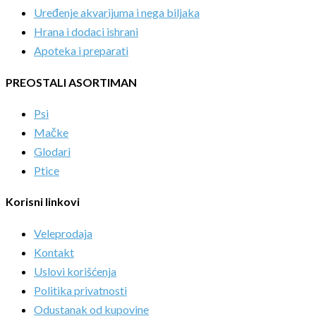
Uređenje akvarijuma i nega biljaka
Hrana i dodaci ishrani
Apoteka i preparati
PREOSTALI ASORTIMAN
Psi
Mačke
Glodari
Ptice
Korisni linkovi
Veleprodaja
Kontakt
Uslovi korišćenja
Politika privatnosti
Odustanak od kupovine