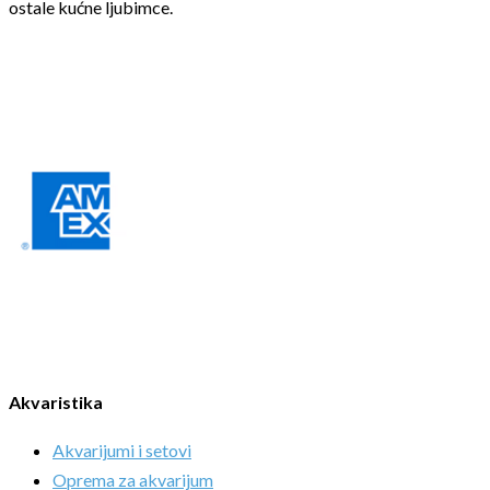
ostale kućne ljubimce.
Akvaristika
Akvarijumi i setovi
Oprema za akvarijum