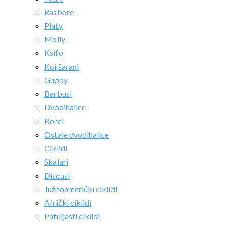
Rasbore
Platy
Molly
Ksifo
Koi šarani
Guppy
Barbusi
Dvodihalice
Borci
Ostale dvodihalice
Ciklidi
Skalari
Discusi
Južnoamerički ciklidi
Afrički ciklidi
Patuljasti ciklidi