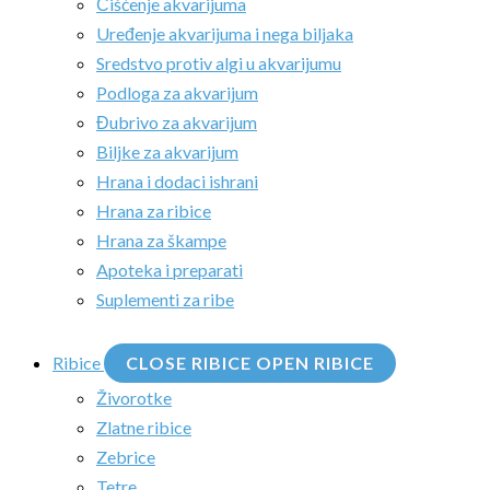
Čišćenje akvarijuma
Uređenje akvarijuma i nega biljaka
Sredstvo protiv algi u akvarijumu
Podloga za akvarijum
Đubrivo za akvarijum
Biljke za akvarijum
Hrana i dodaci ishrani
Hrana za ribice
Hrana za škampe
Apoteka i preparati
Suplementi za ribe
Ribice
CLOSE RIBICE
OPEN RIBICE
Živorotke
Zlatne ribice
Zebrice
Tetre