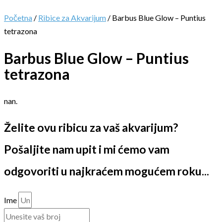
Početna
/
Ribice za Akvarijum
/ Barbus Blue Glow – Puntius
tetrazona
Barbus Blue Glow – Puntius
tetrazona
nan.
Želite ovu ribicu za vaš akvarijum?
Pošaljite nam upit i mi ćemo vam
odgovoriti u najkraćem mogućem roku...
Ime