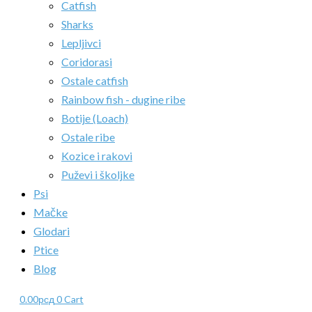
Catfish
Sharks
Lepljivci
Coridorasi
Ostale catfish
Rainbow fish - dugine ribe
Botije (Loach)
Ostale ribe
Kozice i rakovi
Puževi i školjke
Psi
Mačke
Glodari
Ptice
Blog
0.00
рсд
0
Cart