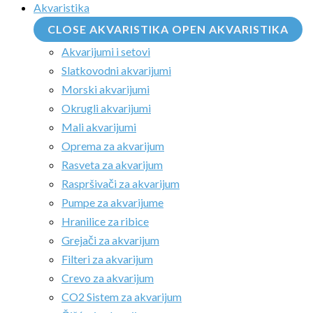
Akvaristika
CLOSE AKVARISTIKA
OPEN AKVARISTIKA
Akvarijumi i setovi
Slatkovodni akvarijumi
Morski akvarijumi
Okrugli akvarijumi
Mali akvarijumi
Oprema za akvarijum
Rasveta za akvarijum
Raspršivači za akvarijum
Pumpe za akvarijume
Hranilice za ribice
Grejači za akvarijum
Filteri za akvarijum
Crevo za akvarijum
CO2 Sistem za akvarijum