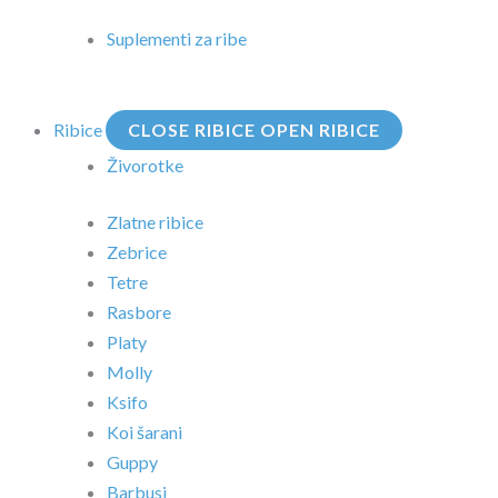
Suplementi za ribe
Ribice
CLOSE RIBICE
OPEN RIBICE
Živorotke
Zlatne ribice
Zebrice
Tetre
Rasbore
Platy
Molly
Ksifo
Koi šarani
Guppy
Barbusi