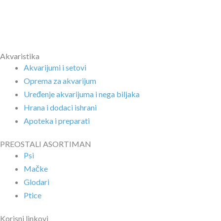
Akvaristika
Akvarijumi i setovi
Oprema za akvarijum
Uređenje akvarijuma i nega biljaka
Hrana i dodaci ishrani
Apoteka i preparati
PREOSTALI ASORTIMAN
Psi
Mačke
Glodari
Ptice
Korisni linkovi