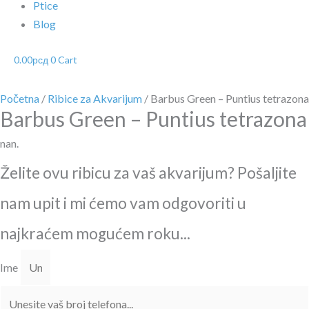
Ptice
Blog
0.00
рсд
0
Cart
Početna
/
Ribice za Akvarijum
/ Barbus Green – Puntius tetrazona
Barbus Green – Puntius tetrazona
nan.
Želite ovu ribicu za vaš akvarijum? Pošaljite
nam upit i mi ćemo vam odgovoriti u
najkraćem mogućem roku...
Ime