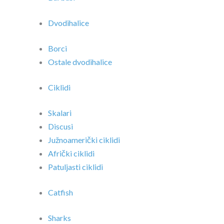
Dvodihalice
Borci
Ostale dvodihalice
Ciklidi
Skalari
Discusi
Južnoamerički ciklidi
Afrički ciklidi
Patuljasti ciklidi
Catfish
Sharks