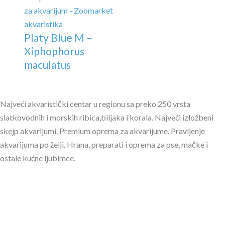
Platy Blue M –
Xiphophorus
maculatus
Najveći akvaristički centar u regionu sa preko 250 vrsta
slatkovodnih i morskih ribica,biljaka i korala. Najveći izložbeni
skejp akvarijumi. Premium oprema za akvarijume. Pravljenje
akvarijuma po želji. Hrana, preparati i oprema za pse, mačke i
ostale kućne ljubimce.