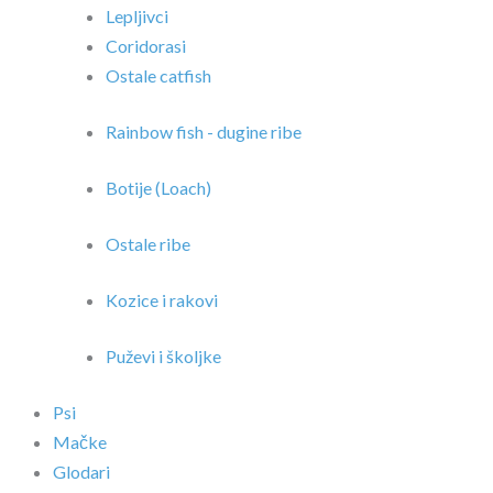
Lepljivci
Coridorasi
Ostale catfish
Rainbow fish - dugine ribe
Botije (Loach)
Ostale ribe
Kozice i rakovi
Puževi i školjke
Psi
Mačke
Glodari