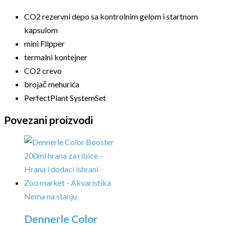
CO2 rezervni depo sa kontrolnim gelom i startnom
kapsulom
mini Flipper
termalni kontejner
CO2 crevo
brojač mehurića
PerfectPlant SystemSet
Povezani proizvodi
Nema na stanju
Dennerle Color