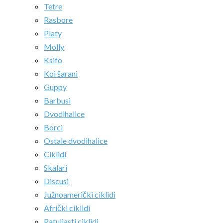
Tetre
Rasbore
Platy
Molly
Ksifo
Koi šarani
Guppy
Barbusi
Dvodihalice
Borci
Ostale dvodihalice
Ciklidi
Skalari
Discusi
Južnoamerički ciklidi
Afrički ciklidi
Patuljasti ciklidi