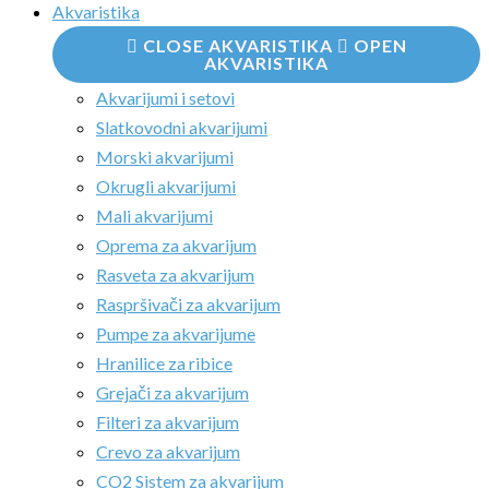
Akvaristika
CLOSE AKVARISTIKA
OPEN
AKVARISTIKA
Akvarijumi i setovi
Slatkovodni akvarijumi
Morski akvarijumi
Okrugli akvarijumi
Mali akvarijumi
Oprema za akvarijum
Rasveta za akvarijum
Raspršivači za akvarijum
Pumpe za akvarijume
Hranilice za ribice
Grejači za akvarijum
Filteri za akvarijum
Crevo za akvarijum
CO2 Sistem za akvarijum