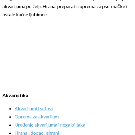
akvarijuma po želji. Hrana, preparati i oprema za pse, mačke i
ostale kućne ljubimce.
Akvaristika
Akvarijumi i setovi
Oprema za akvarijum
Uređenje akvarijuma i nega biljaka
Hrana i dodaci ishrani