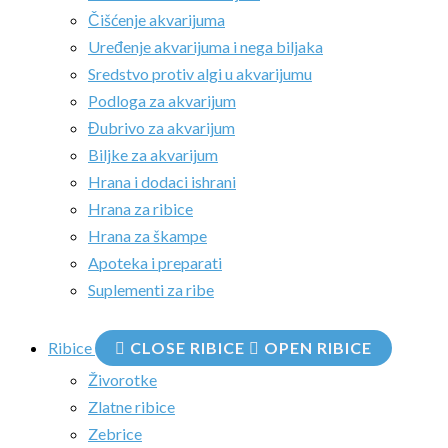
Čišćenje akvarijuma
Uređenje akvarijuma i nega biljaka
Sredstvo protiv algi u akvarijumu
Podloga za akvarijum
Đubrivo za akvarijum
Biljke za akvarijum
Hrana i dodaci ishrani
Hrana za ribice
Hrana za škampe
Apoteka i preparati
Suplementi za ribe
Ribice
CLOSE RIBICE
OPEN RIBICE
Živorotke
Zlatne ribice
Zebrice