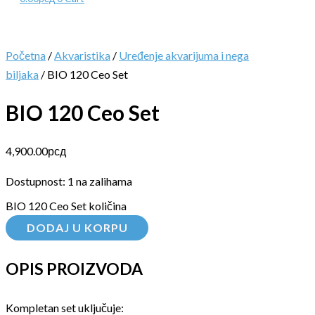
Početna
/
Akvaristika
/
Uređenje akvarijuma i nega
biljaka
/ BIO 120 Ceo Set
BIO 120 Ceo Set
4,900.00
рсд
Dostupnost:
1 na zalihama
BIO 120 Ceo Set količina
DODAJ U KORPU
OPIS PROIZVODA
Kompletan set uključuje: