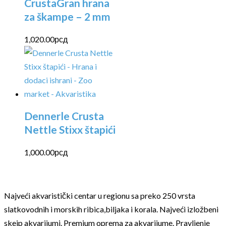
CrustaGran hrana
za škampe – 2 mm
1,020.00
рсд
Dennerle Crusta
Nettle Stixx štapići
1,000.00
рсд
Najveći akvaristički centar u regionu sa preko 250 vrsta
slatkovodnih i morskih ribica,biljaka i korala. Najveći izložbeni
skejp akvarijumi. Premium oprema za akvarijume. Pravljenje