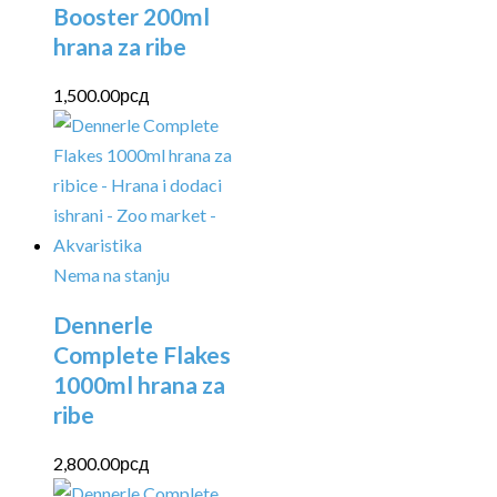
Booster 200ml
hrana za ribe
1,500.00
рсд
Nema na stanju
Dennerle
Complete Flakes
1000ml hrana za
ribe
2,800.00
рсд