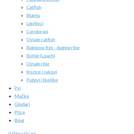
Catfish
Sharks
Lepljivci
Coridorasi
Ostale catfish
Rainbow fish - dugine ribe
Botije (Loach)
Ostale ribe
Kozice i rakovi
Puževi i školjke
Psi
Mačke
Glodari
Ptice
Blog
0.00
рсд
0
Cart