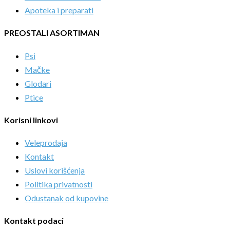
Apoteka i preparati
PREOSTALI ASORTIMAN
Psi
Mačke
Glodari
Ptice
Korisni linkovi
Veleprodaja
Kontakt
Uslovi korišćenja
Politika privatnosti
Odustanak od kupovine
Kontakt podaci