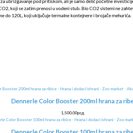
za ubrizgavanje pod pritiskom, ali je samo delić početne investic
CO2, koji se zatim prenosi u vodeni stub. Bio CO2 sistemi ne zahte
 do 120L, koji uključuje termalne kontejnere i brojače mehurića.
Dennerle Color Booster 200ml hrana za rib
1,500.00
рсд
Dennerle Color Booster 100ml hrana za rib