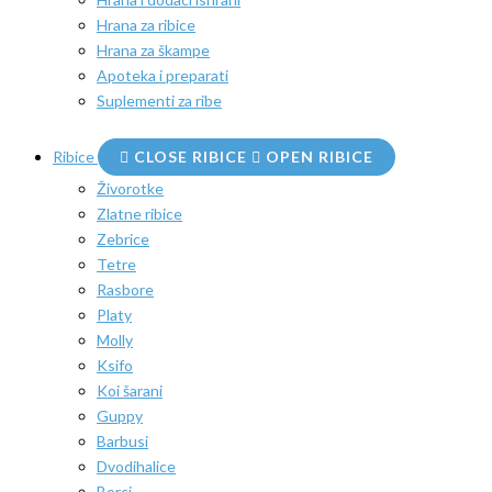
Hrana za ribice
Hrana za škampe
Apoteka i preparati
Suplementi za ribe
Ribice
CLOSE RIBICE
OPEN RIBICE
Živorotke
Zlatne ribice
Zebrice
Tetre
Rasbore
Platy
Molly
Ksifo
Koi šarani
Guppy
Barbusi
Dvodihalice
Borci