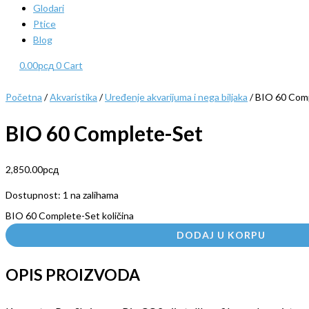
Glodari
Ptice
Blog
0.00
рсд
0
Cart
Početna
/
Akvaristika
/
Uređenje akvarijuma i nega biljaka
/ BIO 60 Com
BIO 60 Complete-Set
2,850.00
рсд
Dostupnost:
1 na zalihama
BIO 60 Complete-Set količina
DODAJ U KORPU
OPIS PROIZVODA