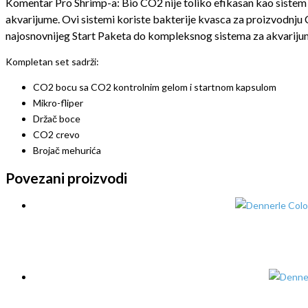
Komentar Pro Shrimp-a: Bio CO2 nije toliko efikasan kao sistem 
akvarijume. Ovi sistemi koriste bakterije kvasca za proizvodnju 
najosnovnijeg Start Paketa do kompleksnog sistema za akvarijume
Kompletan set sadrži:
CO2 bocu sa CO2 kontrolnim gelom i startnom kapsulom
Mikro-fliper
Držač boce
CO2 crevo
Brojač mehurića
Povezani proizvodi