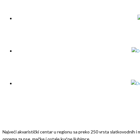
Najveći akvaristički centar u regionu sa preko 250 vrsta slatkovodnih i mo
oprema za pse, mačke i ostale kućne ljubimce.