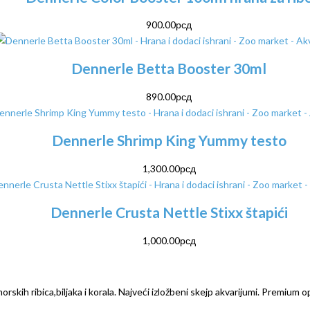
900.00
рсд
Dennerle Betta Booster 30ml
890.00
рсд
Dennerle Shrimp King Yummy testo
1,300.00
рсд
Dennerle Crusta Nettle Stixx štapići
1,000.00
рсд
rskih ribica,biljaka i korala. Najveći izložbeni skejp akvarijumi. Premium o