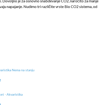
ije. Dovoljno je za osnovno snabdevanje CO2, naročito za manje
vaju napajanje. Nudimo tri različite vrste Bio CO2 sistema, od
Nema na stanju
e
e