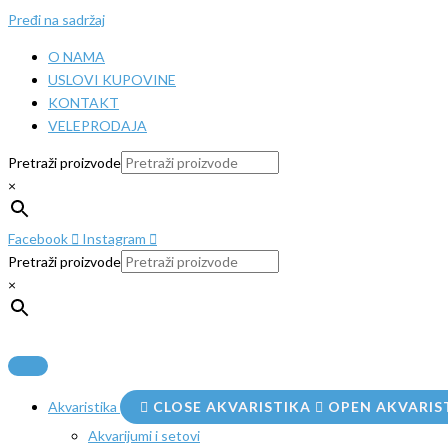
Pređi na sadržaj
O NAMA
USLOVI KUPOVINE
KONTAKT
VELEPRODAJA
Pretraži proizvode
×
Facebook
Instagram
Pretraži proizvode
×
Akvaristika
CLOSE AKVARISTIKA
OPEN AKVARIS
Akvarijumi i setovi