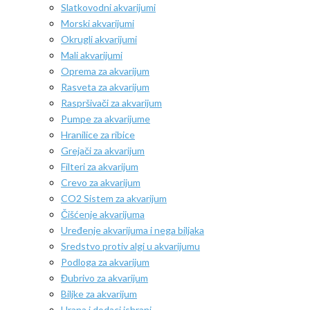
Slatkovodni akvarijumi
Morski akvarijumi
Okrugli akvarijumi
Mali akvarijumi
Oprema za akvarijum
Rasveta za akvarijum
Raspršivači za akvarijum
Pumpe za akvarijume
Hranilice za ribice
Grejači za akvarijum
Filteri za akvarijum
Crevo za akvarijum
CO2 Sistem za akvarijum
Čišćenje akvarijuma
Uređenje akvarijuma i nega biljaka
Sredstvo protiv algi u akvarijumu
Podloga za akvarijum
Đubrivo za akvarijum
Biljke za akvarijum
Hrana i dodaci ishrani