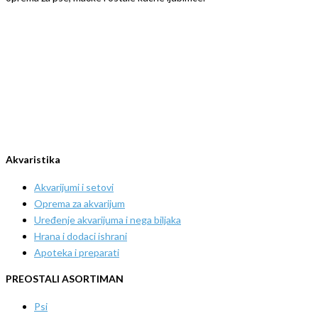
Akvaristika
Akvarijumi i setovi
Oprema za akvarijum
Uređenje akvarijuma i nega biljaka
Hrana i dodaci ishrani
Apoteka i preparati
PREOSTALI ASORTIMAN
Psi