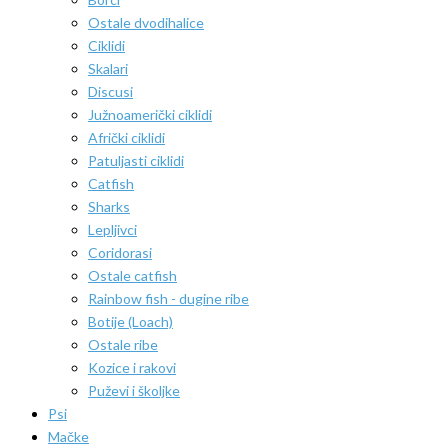
Ostale dvodihalice
Ciklidi
Skalari
Discusi
Južnoamerički ciklidi
Afrički ciklidi
Patuljasti ciklidi
Catfish
Sharks
Lepljivci
Coridorasi
Ostale catfish
Rainbow fish - dugine ribe
Botije (Loach)
Ostale ribe
Kozice i rakovi
Puževi i školjke
Psi
Mačke