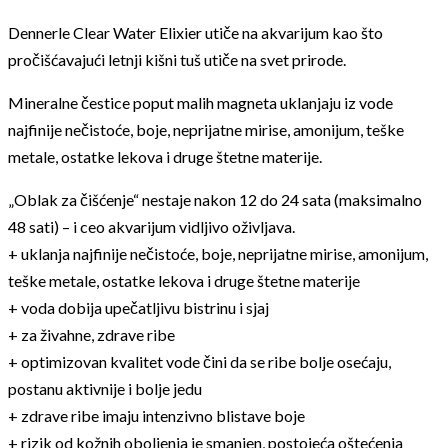
Dennerle Clear Water Elixier utiče na akvarijum kao što
pročišćavajući letnji kišni tuš utiče na svet prirode.
Mineralne čestice poput malih magneta uklanjaju iz vode
najfinije nečistoće, boje, neprijatne mirise, amonijum, teške
metale, ostatke lekova i druge štetne materije.
„Oblak za čišćenje“ nestaje nakon 12 do 24 sata (maksimalno
48 sati) – i ceo akvarijum vidljivo oživljava.
+ uklanja najfinije nečistoće, boje, neprijatne mirise, amonijum,
teške metale, ostatke lekova i druge štetne materije
+ voda dobija upečatljivu bistrinu i sjaj
+ za živahne, zdrave ribe
+ optimizovan kvalitet vode čini da se ribe bolje osećaju,
postanu aktivnije i bolje jedu
+ zdrave ribe imaju intenzivno blistave boje
+ rizik od kožnih oboljenja je smanjen, postojeća oštećenja