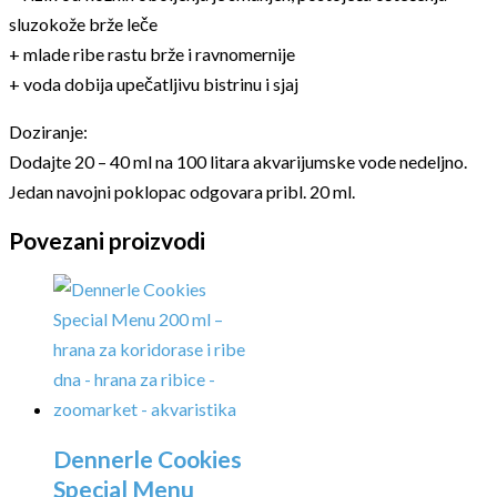
sluzokože brže leče
+ mlade ribe rastu brže i ravnomernije
+ voda dobija upečatljivu bistrinu i sjaj
Doziranje:
Dodajte 20 – 40 ml na 100 litara akvarijumske vode nedeljno.
Jedan navojni poklopac odgovara pribl. 20 ml.
Povezani proizvodi
Dennerle Cookies
Special Menu