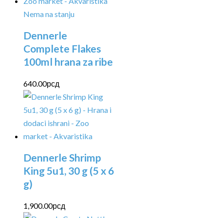
Nema na stanju
Dennerle
Complete Flakes
100ml hrana za ribe
640.00
рсд
Dennerle Shrimp
King 5u1, 30 g (5 x 6
g)
1,900.00
рсд