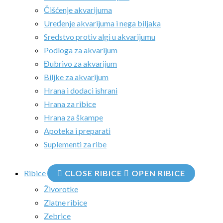
Čišćenje akvarijuma
Uređenje akvarijuma i nega biljaka
Sredstvo protiv algi u akvarijumu
Podloga za akvarijum
Đubrivo za akvarijum
Biljke za akvarijum
Hrana i dodaci ishrani
Hrana za ribice
Hrana za škampe
Apoteka i preparati
Suplementi za ribe
Ribice
CLOSE RIBICE
OPEN RIBICE
Živorotke
Zlatne ribice
Zebrice