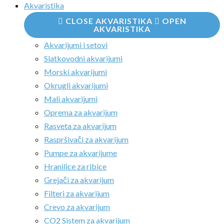
Akvaristika
CLOSE AKVARISTIKA
OPEN
AKVARISTIKA
Akvarijumi i setovi
Slatkovodni akvarijumi
Morski akvarijumi
Okrugli akvarijumi
Mali akvarijumi
Oprema za akvarijum
Rasveta za akvarijum
Raspršivači za akvarijum
Pumpe za akvarijume
Hranilice za ribice
Grejači za akvarijum
Filteri za akvarijum
Crevo za akvarijum
CO2 Sistem za akvarijum