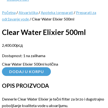
Početna
/
Akvaristika
/
Apoteka i preparati
/
Preparati za
održavanje vode
/ Clear Water Elixier 500ml
Clear Water Elixier 500ml
2,400.00
рсд
Dostupnost:
1 na zalihama
Clear Water Elixier 500ml količina
DODAJ U KORPU
OPIS PROIZVODA
Dennerle Clear Water Elixier je tečni filter za brzo i dugotrajno
poboljšanje kvaliteta vode u akvarijumu.