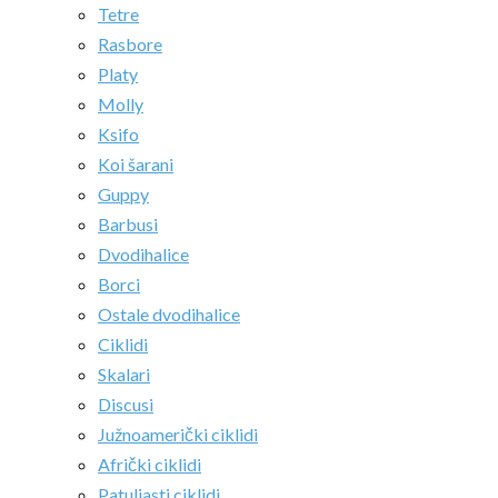
Tetre
Rasbore
Platy
Molly
Ksifo
Koi šarani
Guppy
Barbusi
Dvodihalice
Borci
Ostale dvodihalice
Ciklidi
Skalari
Discusi
Južnoamerički ciklidi
Afrički ciklidi
Patuljasti ciklidi