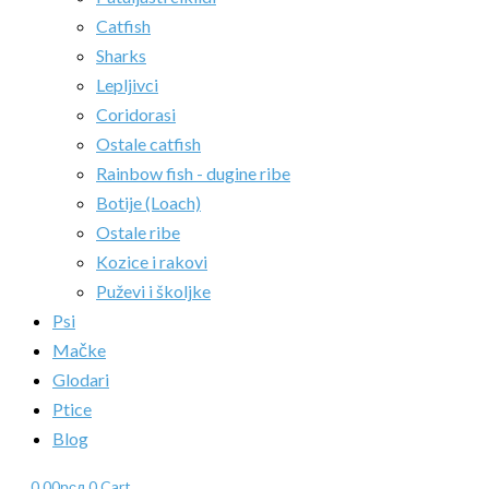
Catfish
Sharks
Lepljivci
Coridorasi
Ostale catfish
Rainbow fish - dugine ribe
Botije (Loach)
Ostale ribe
Kozice i rakovi
Puževi i školjke
Psi
Mačke
Glodari
Ptice
Blog
0.00
рсд
0
Cart