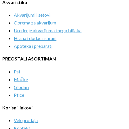
Akvaristika
Akvarijumi i setovi
Oprema za akvarijum
Uređenje akvarijuma i nega biljaka
Hrana i dodaci ishrani
Apoteka i preparati
PREOSTALI ASORTIMAN
Psi
Mačke
Glodari
Ptice
Korisni linkovi
Veleprodaja
Kontakt