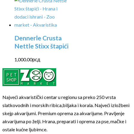
Dennerle Crusta
Nettle Stixx štapići
1,000.00
рсд
Najveći akvaristički centar u regionu sa preko 250 vrsta
slatkovodnih i morskih ribica,biljaka i korala. Najveći izložbeni
skejp akvarijumi. Premium oprema za akvarijume. Pravljenje
akvarijuma po želji. Hrana, preparati i oprema za pse, mačke i
ostale kućne ljubimce.