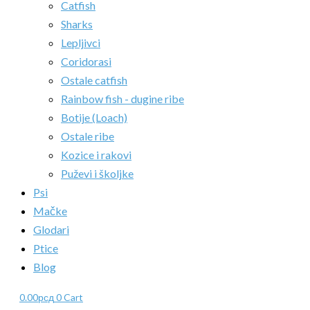
Catfish
Sharks
Lepljivci
Coridorasi
Ostale catfish
Rainbow fish - dugine ribe
Botije (Loach)
Ostale ribe
Kozice i rakovi
Puževi i školjke
Psi
Mačke
Glodari
Ptice
Blog
0.00
рсд
0
Cart