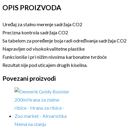
OPIS PROIZVODA
Uređaj za stalno merenje sadržaja CO2
Precizna kontrola sadržaja CO2
Sa tabelom za poređenje boja radi određivanja sadržaja CO2
Napravljen od visokokvalitetne plastike
Funkcioniše i pri nižim nivoima karbonatne tvrdoće
Rezultat nije pod uticajem drugih kiselina.
Povezani proizvodi
Nema na stanju