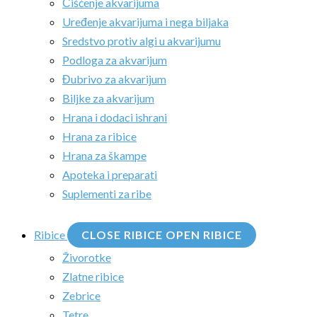
Čišćenje akvarijuma
Uređenje akvarijuma i nega biljaka
Sredstvo protiv algi u akvarijumu
Podloga za akvarijum
Đubrivo za akvarijum
Biljke za akvarijum
Hrana i dodaci ishrani
Hrana za ribice
Hrana za škampe
Apoteka i preparati
Suplementi za ribe
Ribice
CLOSE RIBICE
OPEN RIBICE
Živorotke
Zlatne ribice
Zebrice
Tetre