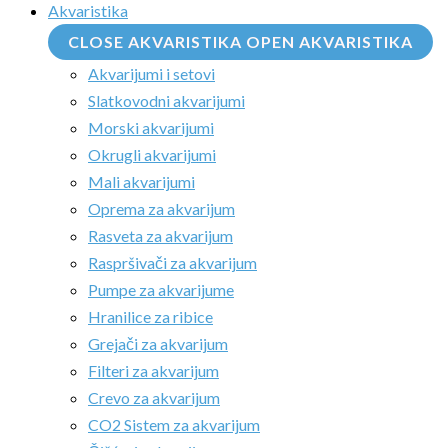
Akvaristika
CLOSE AKVARISTIKA
OPEN AKVARISTIKA
Akvarijumi i setovi
Slatkovodni akvarijumi
Morski akvarijumi
Okrugli akvarijumi
Mali akvarijumi
Oprema za akvarijum
Rasveta za akvarijum
Raspršivači za akvarijum
Pumpe za akvarijume
Hranilice za ribice
Grejači za akvarijum
Filteri za akvarijum
Crevo za akvarijum
CO2 Sistem za akvarijum