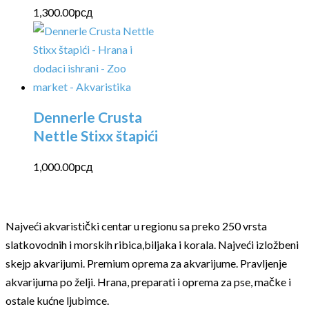
1,300.00
рсд
Dennerle Crusta
Nettle Stixx štapići
1,000.00
рсд
Najveći akvaristički centar u regionu sa preko 250 vrsta
slatkovodnih i morskih ribica,biljaka i korala. Najveći izložbeni
skejp akvarijumi. Premium oprema za akvarijume. Pravljenje
akvarijuma po želji. Hrana, preparati i oprema za pse, mačke i
ostale kućne ljubimce.