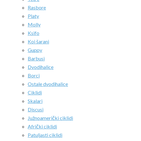
Rasbore
Platy
Molly
Ksifo
Koi šarani
Guppy
Barbusi
Dvodihalice
Borci
Ostale dvodihalice
Ciklidi
Skalari
Discusi
Južnoamerički ciklidi
Afrički ciklidi
Patuljasti ciklidi