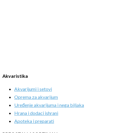
Akvaristika
Akvarijumi i setovi
Oprema za akvarijum
Uređenje akvarijuma i nega biljaka
Hrana i dodaci ishrani
Apoteka i preparati