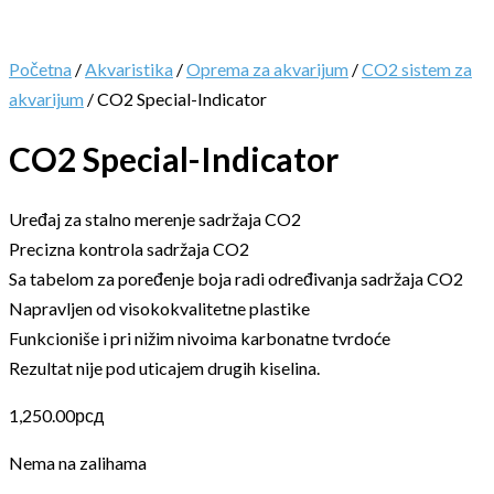
Početna
/
Akvaristika
/
Oprema za akvarijum
/
CO2 sistem za
akvarijum
/ CO2 Special-Indicator
CO2 Special-Indicator
Uređaj za stalno merenje sadržaja CO2
Precizna kontrola sadržaja CO2
Sa tabelom za poređenje boja radi određivanja sadržaja CO2
Napravljen od visokokvalitetne plastike
Funkcioniše i pri nižim nivoima karbonatne tvrdoće
Rezultat nije pod uticajem drugih kiselina.
1,250.00
рсд
Nema na zalihama