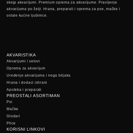
skejp akvarijumi. Premium oprema za akvarijume. Pravljenje
akvarijuma po želji. Hrana, preparati i oprema za pse, mačke i
ostale kućne ljubimce.
AKVARISTIKA
Akvarijumi i setovi
Oprema za akvarijum
Uređenje akvarijuma i nega biljaka
Hrana i dodaci ishrani
Apoteka i preparati
PREOSTALI ASORTIMAN
Psi
Mačke
Glodari
Ptice
KORISNI LINKOVI