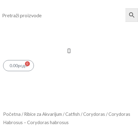
Pređi
na
sadržaj
0
Cart
0.00
рсд
Početna
/
Ribice za Akvarijum
/
Catfish
/
Corydoras
/ Corydoras
Habrosus – Corydoras habrosus