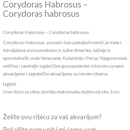
Corydoras Habrosus –
Corydoras habrosus
Corydoras Habrosus – Corydoras habrosus
Corydoras Habrosus , poznat i kao patuljasti somić, je mala i
miroljubiva vrsta poreklom iz Južne Amerike, tačnije iz
sporotekućih voda Venecuele, Kolumbije i Perua. Njegova mala
veličina i zanimljiv izgled čine ga popularnim izborom za nano
akvarijume i zajedničke akvarijume sa mirnim ribama.
Izgled:
Ove ribice su sitne, dostižu maksimalnu dužinu od oko 3 cm.
Želite ovu ribicu za vaš akvarijum?
Pošaljite nam upit i mi ćemo vam