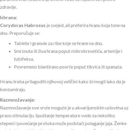
zdravlje.
Ishrana:
Corydoras Habrosus
je svejed, ali preferira hranu koja tone na
dno. Preporučuje se:
Tablete i granule za ribe koje se hrane na dnu.
Smrznuta ili živa hrana poput mikrokrevetića, artemije i
tubifeksa.
Povremeno blanširano povrće poput tikvica ili spanaća.
Hranu treba prilagoditi njihovoj veličini kako bi mogli lako da je
konzumiraju.
Razmnožavanje:
Razmnožavanje ove vrste moguće je u akvarijumskim uslovima uz
pravu stimulaciju. Spuštanje temperature vode za nekoliko
stepeni i povećanje protoka može podstaći polaganje jaja. Ženke