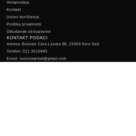
Veleprodaja
Kontakt
Uslovi korišćenja
Politika privatnosti
Odustanak od kupovine
KONTAKT PODACI
Adresa: Bulevar Cara Lazara 98, 21000 Novi Sad
Telefon: 021 3010485
Email: nszoomarket@gmail.com