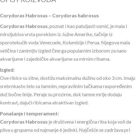
Corydoras Habrosus – Corydoras habrosus
Corydoras Habrosus
, poznat i kao patuljasti somić, je mala i
miroljubiva vrsta poreklom iz Južne Amerike, tačnije iz
sporotekućih voda Venecuele, Kolumbije i Perua. Njegova mala
veličina i zanimljiv izgled čine ga popularnim izborom za nano
akvarijume i zajedničke akvarijume sa mirnim ribama.
Izgled:
Ove ribice su sitne, dostižu maksimalnu dužinu od oko 3 cm. Imaju
srebrnkasto telo sa tamnim, nepravilnim tačkama raspoređenim
duž bočne linije. Peraje su prozirne, dok tamne mrlje dodaju
kontrast, dajući ribicama atraktivan izgled.
Ponašanje i temperament:
Corydoras Habrosus
je društvena i energična riba koja voli da
pliva u grupama od najmanje 6 jedinki. Najčešće se zadržava pri