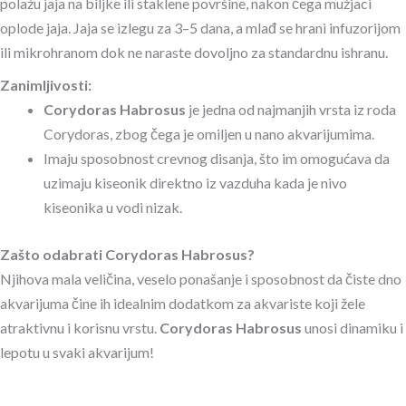
polažu jaja na biljke ili staklene površine, nakon čega mužjaci
oplode jaja. Jaja se izlegu za 3–5 dana, a mlađ se hrani infuzorijom
ili mikrohranom dok ne naraste dovoljno za standardnu ishranu.
Zanimljivosti:
Corydoras Habrosus
je jedna od najmanjih vrsta iz roda
Corydoras, zbog čega je omiljen u nano akvarijumima.
Imaju sposobnost crevnog disanja, što im omogućava da
uzimaju kiseonik direktno iz vazduha kada je nivo
kiseonika u vodi nizak.
Zašto odabrati Corydoras Habrosus?
Njihova mala veličina, veselo ponašanje i sposobnost da čiste dno
akvarijuma čine ih idealnim dodatkom za akvariste koji žele
atraktivnu i korisnu vrstu.
Corydoras Habrosus
unosi dinamiku i
lepotu u svaki akvarijum!