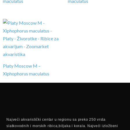
maculatus
maculatus
Platy Moscow M –
Xiphophorus maculatus
Najveći akvaristički centar u regionu sa preko 250 vrsta
slatkovodnih i morskih ribica,biljaka i korala. Najveći izložbeni