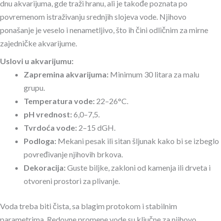
dnu akvarijuma, gde traži hranu, ali je takođe poznata po
povremenom istraživanju srednjih slojeva vode. Njihovo
ponašanje je veselo i nenametljivo, što ih čini odličnim za mirne
zajedničke akvarijume.
Uslovi u akvarijumu:
Zapremina akvarijuma:
Minimum 30 litara za malu
grupu.
Temperatura vode:
22–26°C.
pH vrednost:
6,0–7,5.
Tvrdoća vode:
2–15 dGH.
Podloga:
Mekani pesak ili sitan šljunak kako bi se izbeglo
povređivanje njihovih brkova.
Dekoracija:
Guste biljke, zakloni od kamenja ili drveta i
otvoreni prostori za plivanje.
Voda treba biti čista, sa blagim protokom i stabilnim
parametrima. Redovne promene vode su ključne za njihovo