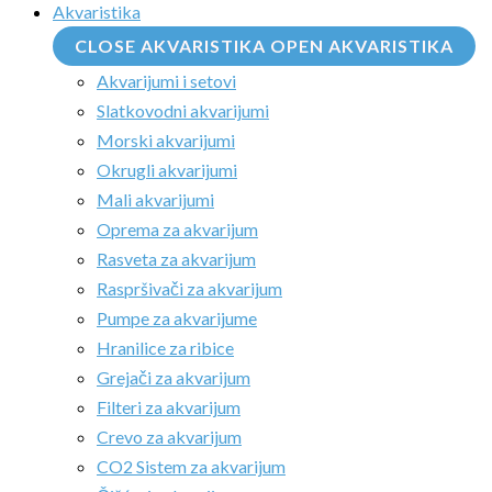
Akvaristika
CLOSE AKVARISTIKA
OPEN AKVARISTIKA
Akvarijumi i setovi
Slatkovodni akvarijumi
Morski akvarijumi
Okrugli akvarijumi
Mali akvarijumi
Oprema za akvarijum
Rasveta za akvarijum
Raspršivači za akvarijum
Pumpe za akvarijume
Hranilice za ribice
Grejači za akvarijum
Filteri za akvarijum
Crevo za akvarijum
CO2 Sistem za akvarijum