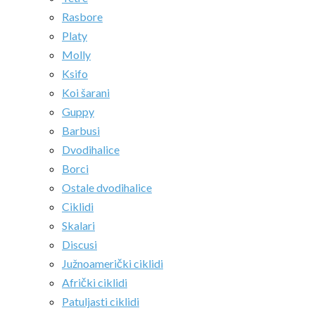
Rasbore
Platy
Molly
Ksifo
Koi šarani
Guppy
Barbusi
Dvodihalice
Borci
Ostale dvodihalice
Ciklidi
Skalari
Discusi
Južnoamerički ciklidi
Afrički ciklidi
Patuljasti ciklidi