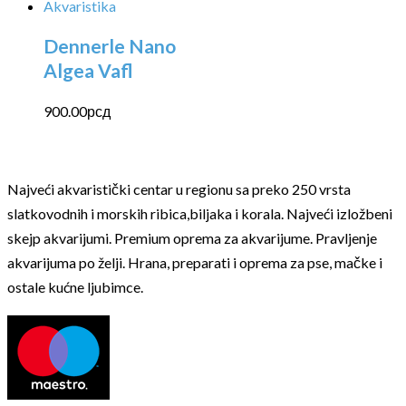
Dennerle Nano
Algea Vafl
900.00
рсд
Najveći akvaristički centar u regionu sa preko 250 vrsta
slatkovodnih i morskih ribica,biljaka i korala. Najveći izložbeni
skejp akvarijumi. Premium oprema za akvarijume. Pravljenje
akvarijuma po želji. Hrana, preparati i oprema za pse, mačke i
ostale kućne ljubimce.