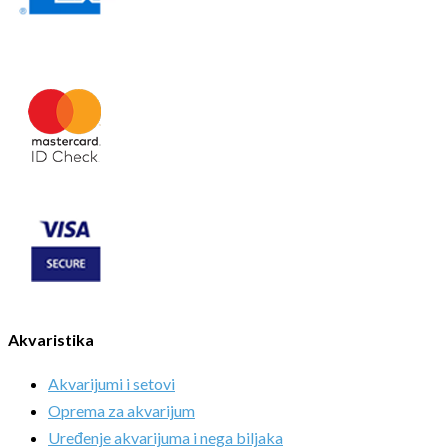
Akvaristika
Akvarijumi i setovi
Oprema za akvarijum
Uređenje akvarijuma i nega biljaka