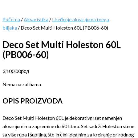
Početna
/
Akvaristika
/
Uređenje akvarijuma i nega
biljaka
/ Deco Set Multi Holeston 60L (PB006-60)
Deco Set Multi Holeston 60L
(PB006-60)
3,100.00
рсд
Nema na zalihama
OPIS PROIZVODA
Deco Set Multi Holeston 60L je dekorativni set namenjen
akvarijumima zapremine do 60 litara. Set sadrži Holeston stene
sa više rupa i šupljina, što ih čini idealnim za kreiranje prirodnog