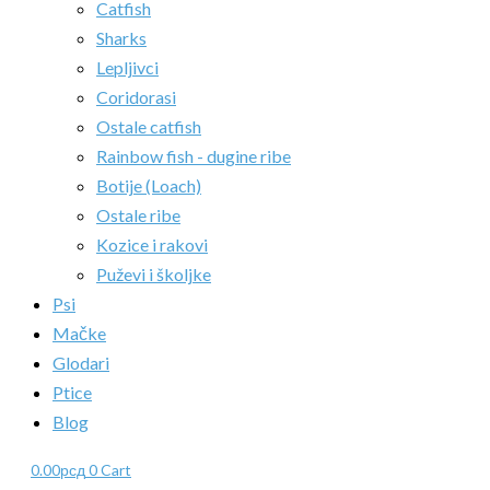
Catfish
Sharks
Lepljivci
Coridorasi
Ostale catfish
Rainbow fish - dugine ribe
Botije (Loach)
Ostale ribe
Kozice i rakovi
Puževi i školjke
Psi
Mačke
Glodari
Ptice
Blog
0.00
рсд
0
Cart