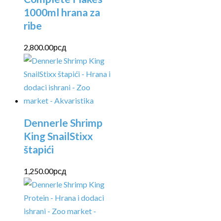
1000ml hrana za
ribe
2,800.00
рсд
Dennerle Shrimp
King SnailStixx
štapići
1,250.00
рсд