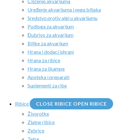
Čišćenje akvarijuma
Uređenje akvarijuma i nega biljaka
Sredstvo protiv algi u akvarijumu
Podloga za akvarijum
Đubrivo za akvarijum
Biljke za akvarijum
Hrana i dodaci ishrani
Hrana za ribice
Hrana za škampe
Apoteka i preparati
Suplementi za ribe
Ribice
CLOSE RIBICE
OPEN RIBICE
Živorotke
Zlatne ribice
Zebrice
Tetre