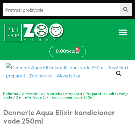
Pređi
na
sadržaj
0
Cart
0.00
рсд
Početna
/
Akvaristika
/
Apoteka i preparati
/
Preparati za održavanje
vode
/ Dennerle Aqua Elixir kondicioner vode 250ml
Dennerle Aqua Elixir kondicioner
vode 250ml