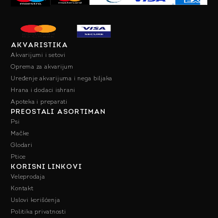
AKVARISTIKA
Akvarijumi i setovi
Oprema za akvarijum
Uređenje akvarijuma i nega biljaka
Hrana i dodaci ishrani
Apoteka i preparati
PREOSTALI ASORTIMAN
Psi
Mačke
Glodari
Ptice
KORISNI LINKOVI
Veleprodaja
Kontakt
Uslovi korišćenja
Politika privatnosti