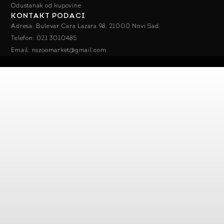
Odustanak od kupovine
KONTAKT PODACI
Adresa: Bulevar Cara Lazara 98, 21000 Novi Sad
Telefon: 021 3010485
Email: nszoomarket@gmail.com