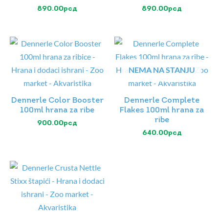
890.00
рсд
890.00
рсд
NEMA NA STANJU
Dennerle Color Booster
Dennerle Complete
100ml hrana za ribe
Flakes 100ml hrana za
ribe
900.00
рсд
640.00
рсд