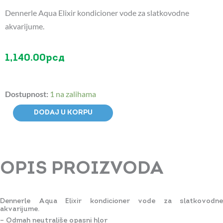
Dennerle Aqua Elixir kondicioner vode za slatkovodne
akvarijume.
1,140.00
рсд
Dennerle
Dostupnost:
1 na zalihama
Aqua
Elixir
DODAJ U KORPU
kondicioner
vode
250ml
količina
OPIS PROIZVODA
Dennerle Aqua Elixir kondicioner vode za slatkovodne
akvarijume.
– Odmah neutrališe opasni hlor