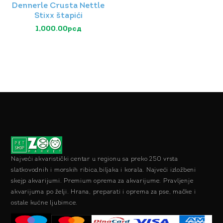
Dennerle Crusta Nettle
Stixx štapići
1,000.00
рсд
Najveći akvaristički centar u regionu sa preko 250 vrsta
slatkovodnih i morskih ribica,biljaka i korala. Najveći izložbeni
skejp akvarijumi. Premium oprema za akvarijume. Pravljenje
akvarijuma po želji. Hrana, preparati i oprema za pse, mačke i
ostale kućne ljubimce.