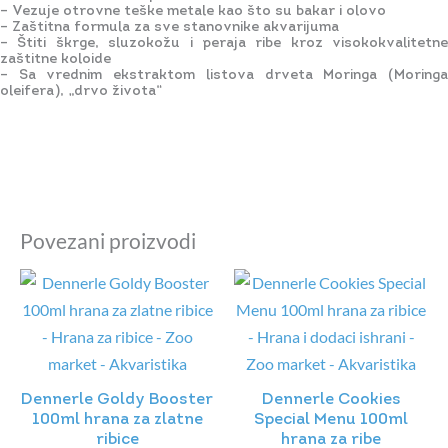
– Vezuje otrovne teške metale kao što su bakar i olovo
– Zaštitna formula za sve stanovnike akvarijuma
– Štiti škrge, sluzokožu i peraja ribe kroz visokokvalitetne
zaštitne koloide
– Sa vrednim ekstraktom listova drveta Moringa ( Moringa
oleifera ), „drvo života“
Povezani proizvodi
Dennerle Goldy Booster
Dennerle Cookies
100ml hrana za zlatne
Special Menu 100ml
ribice
hrana za ribe