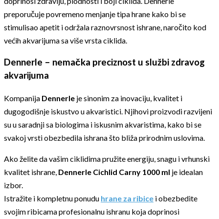
doprinosi zdravlju, plodnosti i boji ciklida. Dennerle
preporučuje povremeno menjanje tipa hrane kako bi se
stimulisao apetit i održala raznovrsnost ishrane, naročito kod
većih akvarijuma sa više vrsta ciklida.
Dennerle – nemačka preciznost u službi zdravog
akvarijuma
Kompanija
Dennerle
je sinonim za inovaciju, kvalitet i
dugogodišnje iskustvo u akvaristici. Njihovi proizvodi razvijeni
su u saradnji sa biologima i iskusnim akvaristima, kako bi se
svakoj vrsti obezbedila ishrana što bliža prirodnim uslovima.
Ako želite da vašim ciklidima pružite energiju, snagu i vrhunski
kvalitet ishrane,
Dennerle Cichlid Carny 1000 ml
je idealan
izbor.
Istražite i kompletnu ponudu
hrane za ribice
i obezbedite
svojim ribicama profesionalnu ishranu koja doprinosi