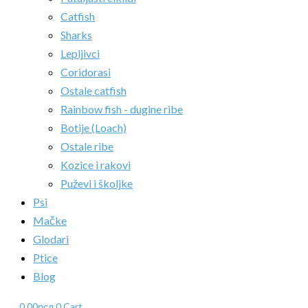
Catfish
Sharks
Lepljivci
Coridorasi
Ostale catfish
Rainbow fish - dugine ribe
Botije (Loach)
Ostale ribe
Kozice i rakovi
Puževi i školjke
Psi
Mačke
Glodari
Ptice
Blog
0.00
рсд
0
Cart