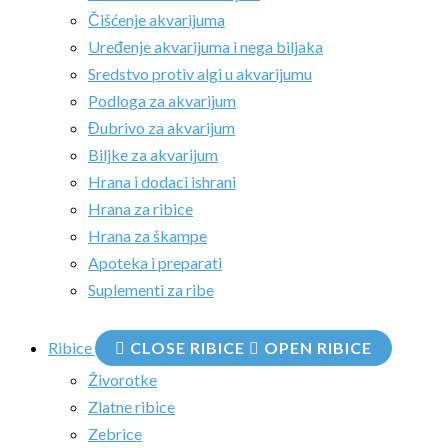
Čišćenje akvarijuma
Uređenje akvarijuma i nega biljaka
Sredstvo protiv algi u akvarijumu
Podloga za akvarijum
Đubrivo za akvarijum
Biljke za akvarijum
Hrana i dodaci ishrani
Hrana za ribice
Hrana za škampe
Apoteka i preparati
Suplementi za ribe
Ribice
CLOSE RIBICE
OPEN RIBICE
Živorotke
Zlatne ribice
Zebrice