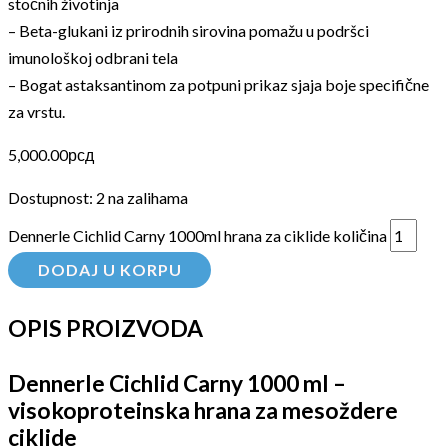
stočnih životinja
– Beta-glukani iz prirodnih sirovina pomažu u podršci
imunološkoj odbrani tela
– Bogat astaksantinom za potpuni prikaz sjaja boje specifične
za vrstu.
5,000.00
рсд
Dostupnost:
2 na zalihama
Dennerle Cichlid Carny 1000ml hrana za ciklide količina
DODAJ U KORPU
OPIS PROIZVODA
Dennerle Cichlid Carny 1000 ml –
visokoproteinska hrana za mesoždere
ciklide