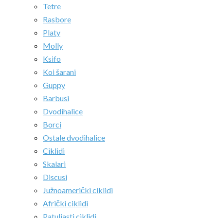
Tetre
Rasbore
Platy
Molly
Ksifo
Koi šarani
Guppy
Barbusi
Dvodihalice
Borci
Ostale dvodihalice
Ciklidi
Skalari
Discusi
Južnoamerički ciklidi
Afrički ciklidi
Patuljasti ciklidi