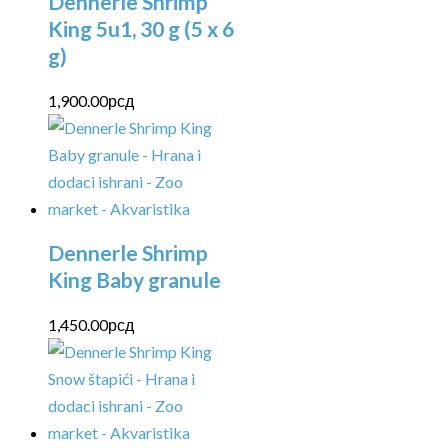
Dennerle Shrimp
King 5u1, 30 g (5 x 6
g)
1,900.00
рсд
Dennerle Shrimp
King Baby granule
1,450.00
рсд