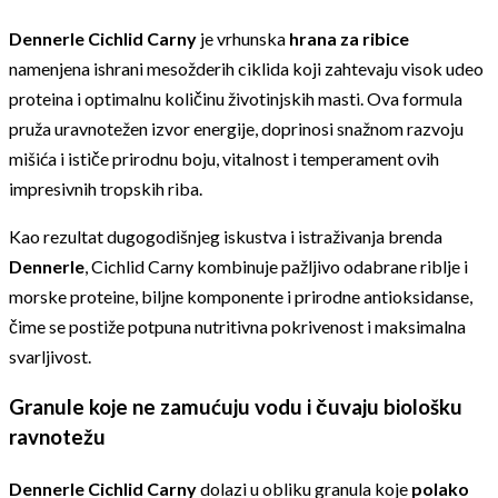
Dennerle Cichlid Carny
je vrhunska
hrana za ribice
namenjena ishrani mesožderih ciklida koji zahtevaju visok udeo
proteina i optimalnu količinu životinjskih masti. Ova formula
pruža uravnotežen izvor energije, doprinosi snažnom razvoju
mišića i ističe prirodnu boju, vitalnost i temperament ovih
impresivnih tropskih riba.
Kao rezultat dugogodišnjeg iskustva i istraživanja brenda
Dennerle
, Cichlid Carny kombinuje pažljivo odabrane riblje i
morske proteine, biljne komponente i prirodne antioksidanse,
čime se postiže potpuna nutritivna pokrivenost i maksimalna
svarljivost.
Granule koje ne zamućuju vodu i čuvaju biološku
ravnotežu
Dennerle Cichlid Carny
dolazi u obliku granula koje
polako