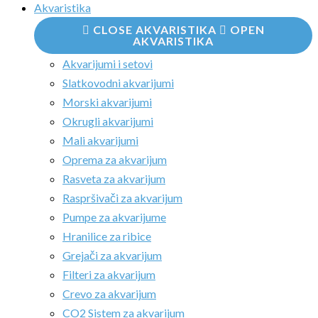
Akvaristika
CLOSE AKVARISTIKA
OPEN
AKVARISTIKA
Akvarijumi i setovi
Slatkovodni akvarijumi
Morski akvarijumi
Okrugli akvarijumi
Mali akvarijumi
Oprema za akvarijum
Rasveta za akvarijum
Raspršivači za akvarijum
Pumpe za akvarijume
Hranilice za ribice
Grejači za akvarijum
Filteri za akvarijum
Crevo za akvarijum
CO2 Sistem za akvarijum