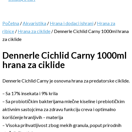
Početna
/
Akvaristika
/
Hrana i dodaci ishrani
/
Hrana za
ribice
/
Hrana za ciklide
/ Dennerle Cichlid Carny 1000ml hrana
za ciklide
Dennerle Cichlid Carny 1000ml
hrana za ciklide
Dennerle Cichlid Carny je osnovna hrana za predatorske ciklide.
– Sa 17% insekata i 9% krila
– Sa probiotičkim bakterijama mlečne kiseline i prebiotičkim
aktivnim sastojcima za zdravu funkciju creva i optimalno
korišćenje hranljivih – materija
– Visoka prihvatljivost zbog mekih granula, poput prirodnih