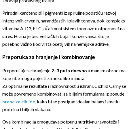
zdravlja probavnog trakta.
Prirodni karotenoidi i pigmenti iz spiruline podstiču razvoj
intenzivnih crvenih, narandžastih i plavih tonova, dok kompleks
vitamina A, D3, E i C jača imuni sistem i pomaže u otpornosti na
stres. Hrana je bez veštačkih boja i konzervansa, što je
posebno važno kod vrsta osetljivih na hemijske aditive.
Preporuka za hranjenje i kombinovanje
Preporučuje se hranjenje
2–3 puta dnevno
u manjim obrocima
koje ribe mogu pojesti za nekoliko minuta.
Za optimalne rezultate i raznovrsnost u ishrani, Cichlid Carny se
može povremeno kombinovati sa biljnim formulama iz ponude
hrane za ciklide
, kako bi se postigao idealan balans između
proteina i biljnih vlakana.
Ova kombinacija omogućava potpunu nutritivnu ravnotežu i