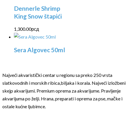
Dennerle Shrimp
King Snow štapići
1,300.00
рсд
Sera Algovec 50ml
Najveći akvaristički centar u regionu sa preko 250 vrsta
slatkovodnih i morskih ribica,biljaka i korala. Najveći izložbeni
skejp akvarijumi. Premium oprema za akvarijume. Pravljenje
akvarijuma po želji. Hrana, preparati i oprema za pse, mačke i
ostale kućne ljubimce.