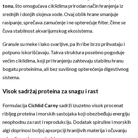
tonu
, što omogućava ciklidima prirodan način hranjenja iz
srednjih i donjih slojeva vode. Ovaj oblik hrane smanjuje
rasipanje, sprečava zamućenje i ne opterećuje filter, čime se
čuva stabilnost akvarijumskog ekosistema.
Granule su meke i lako svarljive, pa ih ribe brzo prihvataju i
potpuno iskorišćavaju. Takva struktura posebno pogoduje
većim ciklidima, koji pri hranjenju zahtevaju stabilnu hranu
bogatu proteinima, ali bez suvišnog opterećenja digestivnog
sistema.
Visok sadržaj proteina za snagu i rast
Formulacija
Cichlid Carny
sadrži izuzetno visok procenat
ribljeg proteina i morskih sastojaka koji obezbeđuju energiju
neophodnu za rast i reprodukciju. Dodatak spiruline i morskih
algi doprinosi boljoj apsorpciji hranljivih materija i očuvanju