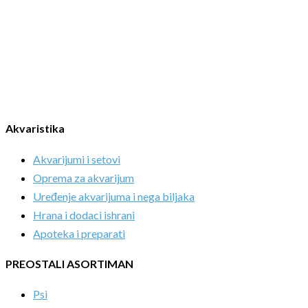
Akvaristika
Akvarijumi i setovi
Oprema za akvarijum
Uređenje akvarijuma i nega biljaka
Hrana i dodaci ishrani
Apoteka i preparati
PREOSTALI ASORTIMAN
Psi