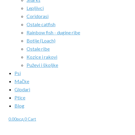
Lepljivci
Coridorasi
Ostale catfish
Rainbow fish - dugine ribe
Botije (Loach)
Ostale ribe
Kozice i rakovi
Puževi i školjke
Psi
Mačke
Glodari
Ptice
Blog
0.00
рсд
0
Cart