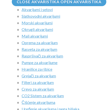
CLOSE AKVARISTIKA
OPEN AKVARISTIKA
Akvarijumi i setovi
Slatkovodni akvarijumi
Morski akvarijumi
Okrugli akvarijumi
Mali akvarijumi
Oprema za akvarijum
Rasveta za akvarijum
Raspršivači za akvarijum
Pumpe za akvarijume
Hranilice za ribice
Grejači za akvarijum
Filteri za akvarijum
Crevo za akvarijum
CO2 Sistem za akvarijum
Čišćenje akvarijuma
Uređenje akvarijuma i nega biljaka