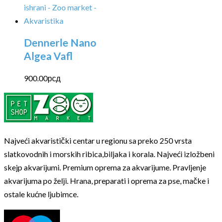
Dennerle Nano
Algea Vafl
900.00
рсд
Najveći akvaristički centar u regionu sa preko 250 vrsta
slatkovodnih i morskih ribica,biljaka i korala. Najveći izložbeni
skejp akvarijumi. Premium oprema za akvarijume. Pravljenje
akvarijuma po želji. Hrana, preparati i oprema za pse, mačke i
ostale kućne ljubimce.