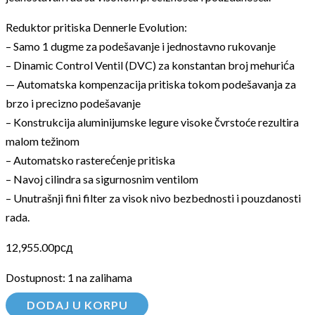
Reduktor pritiska Dennerle Evolution:
– Samo 1 dugme za podešavanje i jednostavno rukovanje
– Dinamic Control Ventil (DVC) za konstantan broj mehurića
— Automatska kompenzacija pritiska tokom podešavanja za
brzo i precizno podešavanje
– Konstrukcija aluminijumske legure visoke čvrstoće rezultira
malom težinom
– Automatsko rasterećenje pritiska
– Navoj cilindra sa sigurnosnim ventilom
– Unutrašnji fini filter za visok nivo bezbednosti i pouzdanosti
rada.
12,955.00
рсд
Dostupnost:
1 na zalihama
DODAJ U KORPU