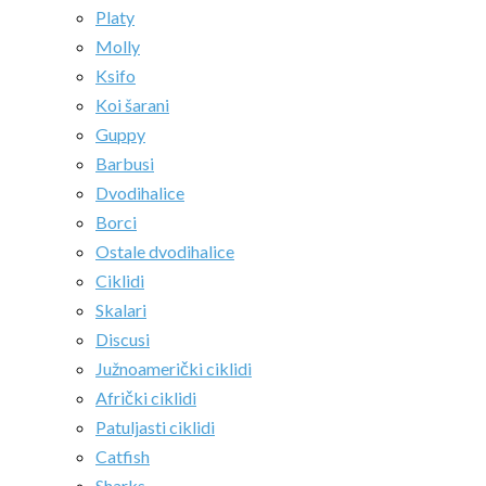
Platy
Molly
Ksifo
Koi šarani
Guppy
Barbusi
Dvodihalice
Borci
Ostale dvodihalice
Ciklidi
Skalari
Discusi
Južnoamerički ciklidi
Afrički ciklidi
Patuljasti ciklidi
Catfish
Sharks