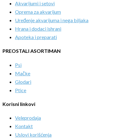
Akvarijumi i setovi
Oprema za akvarijum
Uređenje akvarijuma i nega biljaka
Hrana i dodaci ishrani
Apoteka i preparati
PREOSTALI ASORTIMAN
Psi
Mačke
Glodari
Ptice
Korisni linkovi
Veleprodaja
Kontakt
Uslovi korišćenja