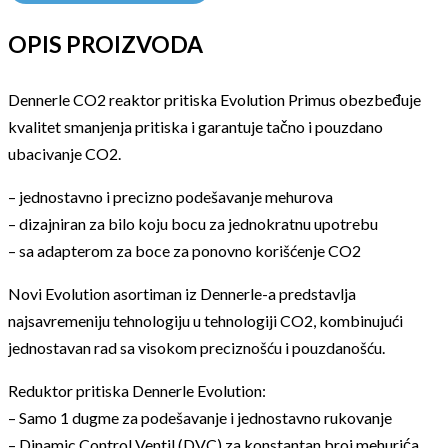
OPIS PROIZVODA
Dennerle CO2 reaktor pritiska Evolution Primus obezbeđuje
kvalitet smanjenja pritiska i garantuje tačno i pouzdano
ubacivanje CO2.
– jednostavno i precizno podešavanje mehurova
– dizajniran za bilo koju bocu za jednokratnu upotrebu
– sa adapterom za boce za ponovno korišćenje CO2
Novi Evolution asortiman iz Dennerle-a predstavlja
najsavremeniju tehnologiju u tehnologiji CO2, kombinujući
jednostavan rad sa visokom preciznošću i pouzdanošću.
Reduktor pritiska Dennerle Evolution:
– Samo 1 dugme za podešavanje i jednostavno rukovanje
– Dinamic Control Ventil (DVC) za konstantan broj mehurića