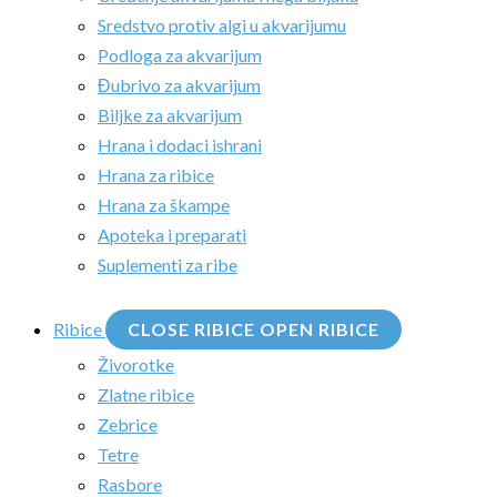
Sredstvo protiv algi u akvarijumu
Podloga za akvarijum
Đubrivo za akvarijum
Biljke za akvarijum
Hrana i dodaci ishrani
Hrana za ribice
Hrana za škampe
Apoteka i preparati
Suplementi za ribe
Ribice
CLOSE RIBICE
OPEN RIBICE
Živorotke
Zlatne ribice
Zebrice
Tetre
Rasbore