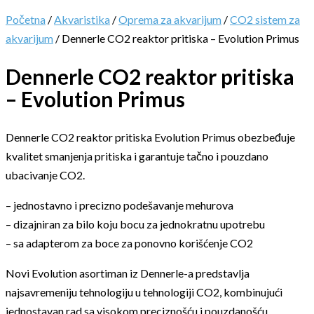
Početna
/
Akvaristika
/
Oprema za akvarijum
/
CO2 sistem za
akvarijum
/ Dennerle CO2 reaktor pritiska – Evolution Primus
Dennerle CO2 reaktor pritiska
– Evolution Primus
Dennerle CO2 reaktor pritiska Evolution Primus obezbeđuje
kvalitet smanjenja pritiska i garantuje tačno i pouzdano
ubacivanje CO2.
– jednostavno i precizno podešavanje mehurova
– dizajniran za bilo koju bocu za jednokratnu upotrebu
– sa adapterom za boce za ponovno korišćenje CO2
Novi Evolution asortiman iz Dennerle-a predstavlja
najsavremeniju tehnologiju u tehnologiji CO2, kombinujući
jednostavan rad sa visokom preciznošću i pouzdanošću.