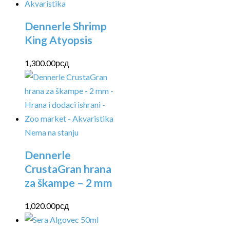
Dennerle Shrimp
King Atyopsis
1,300.00
рсд
Nema na stanju
Dennerle
CrustaGran hrana
za škampe – 2 mm
1,020.00
рсд