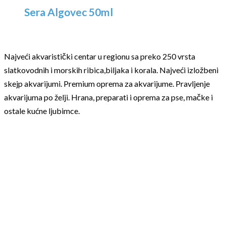
Sera Algovec 50ml
Najveći akvaristički centar u regionu sa preko 250 vrsta
slatkovodnih i morskih ribica,biljaka i korala. Najveći izložbeni
skejp akvarijumi. Premium oprema za akvarijume. Pravljenje
akvarijuma po želji. Hrana, preparati i oprema za pse, mačke i
ostale kućne ljubimce.