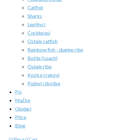
Catfish
Sharks
Lepljivci
Coridorasi
Ostale catfish
Rainbow fish - dugine ribe
Botije (Loach)
Ostale ribe
Kozice i rakovi
Puževi i školjke
Psi
Mačke
Glodari
Ptice
Blog
0.00
рсд
0
Cart