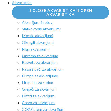
Akvaristika
CLOSE AKVARISTIKA
OPEN
AKVARISTIKA
Akvarijumi i setovi
Slatkovodni akvarijumi
Morski akvarijumi
Okrugli akvarijumi
Mali akvarijumi
Oprema za akvarijum
Rasveta za akvarijum
Raspršivači za akvarijum
Pumpe za akvarijume
Hranilice za ribice
Grejači za akvarijum
Filteri za akvarijum
Crevo za akvarijum
CO2 Sistem za akvarijum