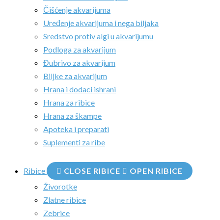
Čišćenje akvarijuma
Uređenje akvarijuma i nega biljaka
Sredstvo protiv algi u akvarijumu
Podloga za akvarijum
Đubrivo za akvarijum
Biljke za akvarijum
Hrana i dodaci ishrani
Hrana za ribice
Hrana za škampe
Apoteka i preparati
Suplementi za ribe
Ribice
CLOSE RIBICE
OPEN RIBICE
Živorotke
Zlatne ribice
Zebrice