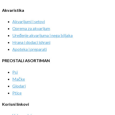
Akvaristika
Akvarijumi i setovi
Oprema za akvarijum
Uređenje akvarijuma i nega biljaka
Hrana i dodaci ishrani
Apoteka i preparati
PREOSTALI ASORTIMAN
Psi
Mačke
Glodari
Ptice
Korisni linkovi