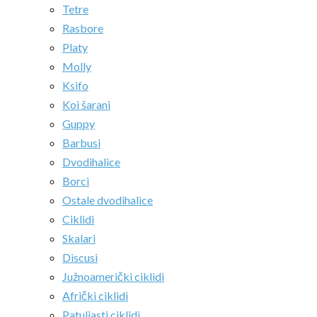
Tetre
Rasbore
Platy
Molly
Ksifo
Koi šarani
Guppy
Barbusi
Dvodihalice
Borci
Ostale dvodihalice
Ciklidi
Skalari
Discusi
Južnoamerički ciklidi
Afrički ciklidi
Patuljasti ciklidi