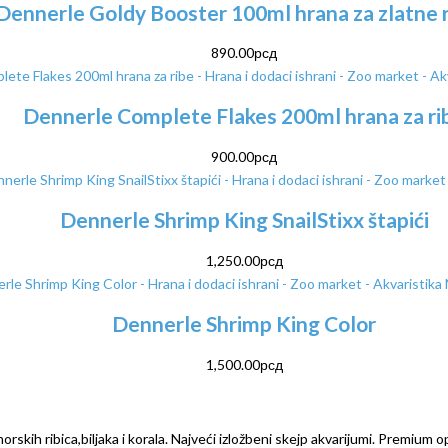
Dennerle Goldy Booster 100ml hrana za zlatne r
890.00
рсд
Dennerle Complete Flakes 200ml hrana za ri
900.00
рсд
Dennerle Shrimp King SnailStixx štapići
1,250.00
рсд
Dennerle Shrimp King Color
1,500.00
рсд
rskih ribica,biljaka i korala. Najveći izložbeni skejp akvarijumi. Premium o