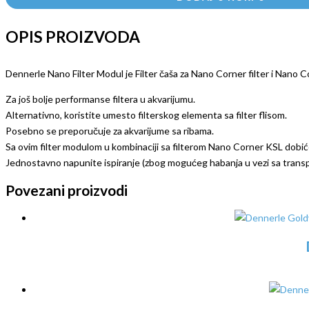
OPIS PROIZVODA
Dennerle Nano Filter Modul je Filter čaša za Nano Corner filter i Nano Co
Za još bolje performanse filtera u akvarijumu.
Alternativno, koristite umesto filterskog elementa sa filter flisom.
Posebno se preporučuje za akvarijume sa ribama.
Sa ovim filter modulom u kombinaciji sa filterom Nano Corner KSL dobićet
Jednostavno napunite ispiranje (zbog mogućeg habanja u vezi sa transpo
Povezani proizvodi