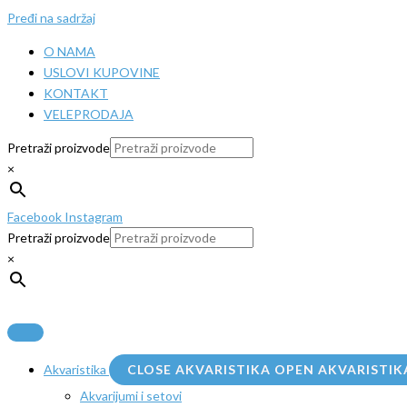
Pređi na sadržaj
O NAMA
USLOVI KUPOVINE
KONTAKT
VELEPRODAJA
Pretraži proizvode
×
Facebook
Instagram
Pretraži proizvode
×
Akvaristika
CLOSE AKVARISTIKA
OPEN AKVARISTIK
Akvarijumi i setovi