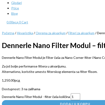
Glodari
Ptice
Blog
0.00
рсд
0
Cart
Početna
/
Akvaristika
/
Oprema za akvarijum
/
Filteri za akvarijum
/ Denne
Dennerle Nano Filter Modul – fil
Dennerle Nano Filter Modul je Filter čaša za Nano Corner filter i Nano Co
Za još bolje performanse filtera u akvarijumu.
Alternativno, koristite umesto filterskog elementa sa filter flisom.
1,250.00
рсд
Dostupnost:
3 na zalihama
Dennerle Nano Filter Modul - filter čaša količina
DODAJ U KORPU