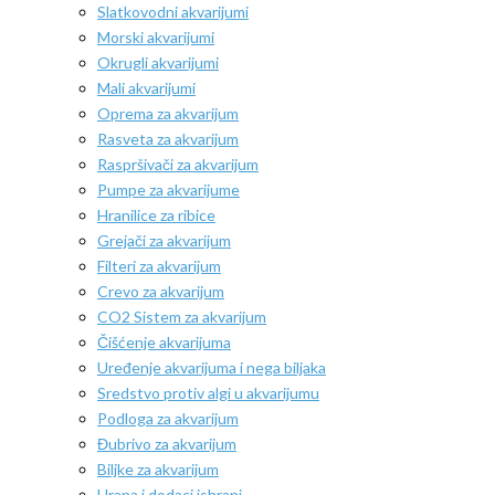
Slatkovodni akvarijumi
Morski akvarijumi
Okrugli akvarijumi
Mali akvarijumi
Oprema za akvarijum
Rasveta za akvarijum
Raspršivači za akvarijum
Pumpe za akvarijume
Hranilice za ribice
Grejači za akvarijum
Filteri za akvarijum
Crevo za akvarijum
CO2 Sistem za akvarijum
Čišćenje akvarijuma
Uređenje akvarijuma i nega biljaka
Sredstvo protiv algi u akvarijumu
Podloga za akvarijum
Đubrivo za akvarijum
Biljke za akvarijum
Hrana i dodaci ishrani