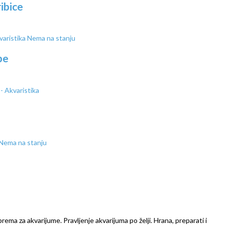
ibice
Nema na stanju
be
Nema na stanju
prema za akvarijume. Pravljenje akvarijuma po želji. Hrana, preparati i