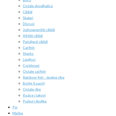
Ostale dvodihalice
Ciklidi
Skalari
Discusi
Južnoamerički ciklidi
Afrički ciklidi
Patuljasti ciklidi
Catfish
Sharks
Lepljivci
Coridorasi
Ostale catfish
Rainbow fish - dugine ribe
Botije (Loach)
Ostale ribe
Kozice i rakovi
Puževi i školjke
Psi
Mačke