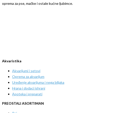
oprema za pse, mačke i ostale kućne ljubimce.
Akvaristika
Akvarijumi i setovi
Oprema za akvarijum
Uređenje akvarijuma i nega biljaka
Hrana i dodaci ishrani
Apoteka i preparati
PREOSTALI ASORTIMAN