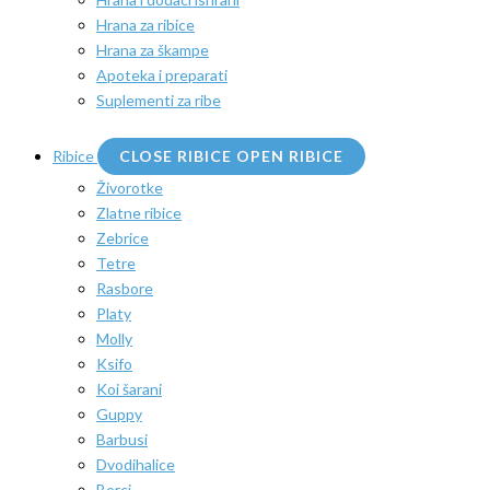
Hrana za ribice
Hrana za škampe
Apoteka i preparati
Suplementi za ribe
Ribice
CLOSE RIBICE
OPEN RIBICE
Živorotke
Zlatne ribice
Zebrice
Tetre
Rasbore
Platy
Molly
Ksifo
Koi šarani
Guppy
Barbusi
Dvodihalice
Borci