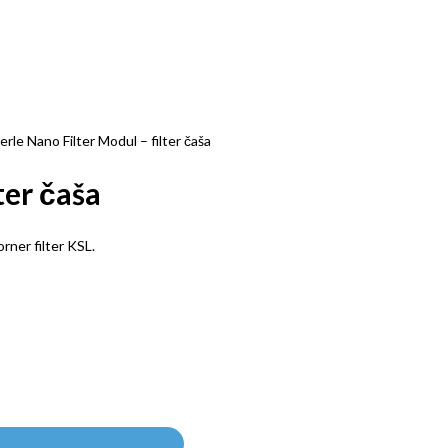
rle Nano Filter Modul – filter čaša
ter čaša
rner filter KSL.