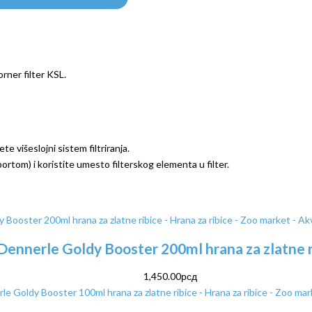
rner filter KSL.
e višeslojni sistem filtriranja.
rtom) i koristite umesto filterskog elementa u filter.
Dennerle Goldy Booster 200ml hrana za zlatne r
1,450.00
рсд