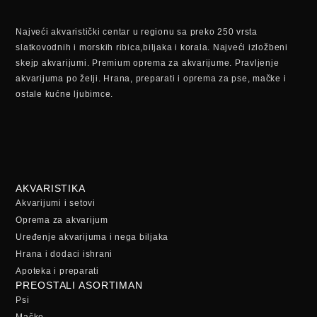
Najveći akvaristički centar u regionu sa preko 250 vrsta
slatkovodnih i morskih ribica,biljaka i korala. Najveći izložbeni
skejp akvarijumi. Premium oprema za akvarijume. Pravljenje
akvarijuma po želji. Hrana, preparati i oprema za pse, mačke i
ostale kućne ljubimce.
AKVARISTIKA
Akvarijumi i setovi
Oprema za akvarijum
Uređenje akvarijuma i nega biljaka
Hrana i dodaci ishrani
Apoteka i preparati
PREOSTALI ASORTIMAN
Psi