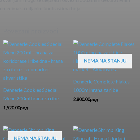
umecima sa ciljanim kontrastima boja.
Povezani proizvodi
NEMA NA STANJU
Dennerle Complete Flakes
Dennerle Cookies Special
1000ml hrana za ribe
Menu 200ml hrana za ribe
2,800.00
рсд
1,520.00
рсд
NEMA NA STANJU