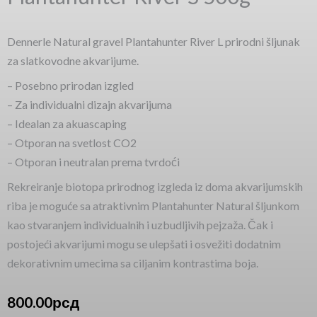
Dennerle Natural gravel Plantahunter River L prirodni šljunak
za slatkovodne akvarijume.
– Posebno prirodan izgled
– Za individualni dizajn akvarijuma
– Idealan za akuascaping
– Otporan na svetlost CO2
– Otporan i neutralan prema tvrdoći
Rekreiranje biotopa prirodnog izgleda iz doma akvarijumskih
riba je moguće sa atraktivnim Plantahunter Natural šljunkom
kao stvaranjem individualnih i uzbudljivih pejzaža. Čak i
postojeći akvarijumi mogu se ulepšati i osvežiti dodatnim
dekorativnim umecima sa ciljanim kontrastima boja.
800.00
рсд