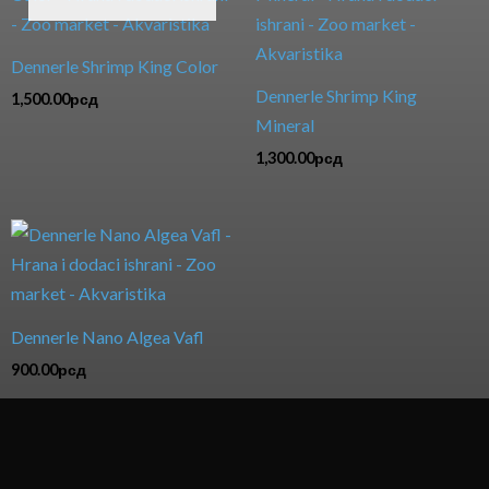
Dennerle Shrimp King Color
Dennerle Shrimp King
1,500.00
рсд
Mineral
1,300.00
рсд
Dennerle Nano Algea Vafl
900.00
рсд