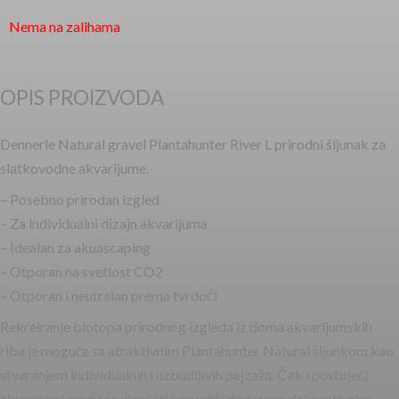
Nema na zalihama
OPIS PROIZVODA
Dennerle Natural gravel Plantahunter River L prirodni šljunak za
slatkovodne akvarijume.
– Posebno prirodan izgled
– Za individualni dizajn akvarijuma
– Idealan za akuascaping
– Otporan na svetlost CO2
– Otporan i neutralan prema tvrdoći
Rekreiranje biotopa prirodnog izgleda iz doma akvarijumskih
riba je moguće sa atraktivnim Plantahunter Natural šljunkom kao
stvaranjem individualnih i uzbudljivih pejzaža. Čak i postojeći
akvarijumi mogu se ulepšati i osvežiti dodatnim dekorativnim