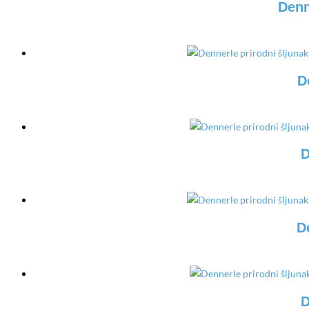
Denn
D
D
D
D