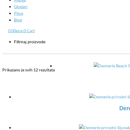
Glodari
Ptice
Blog
0.00
рсд
0
Cart
Filtriraj proizvode
Prikazano je svih 12 rezultata
Den