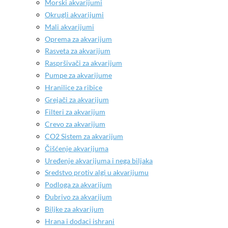
Morski akvarijumi
Okrugli akvarijumi
Mali akvarijumi
Oprema za akvarijum
Rasveta za akvarijum
Raspršivači za akvarijum
Pumpe za akvarijume
Hranilice za ribice
Grejači za akvarijum
Filteri za akvarijum
Crevo za akvarijum
CO2 Sistem za akvarijum
Čišćenje akvarijuma
Uređenje akvarijuma i nega biljaka
Sredstvo protiv algi u akvarijumu
Podloga za akvarijum
Đubrivo za akvarijum
Biljke za akvarijum
Hrana i dodaci ishrani