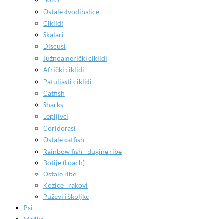
Ostale dvodihalice
Ciklidi
Skalari
Discusi
Južnoamerički ciklidi
Afrički ciklidi
Patuljasti ciklidi
Catfish
Sharks
Lepljivci
Coridorasi
Ostale catfish
Rainbow fish - dugine ribe
Botije (Loach)
Ostale ribe
Kozice i rakovi
Puževi i školjke
Psi
Mačke