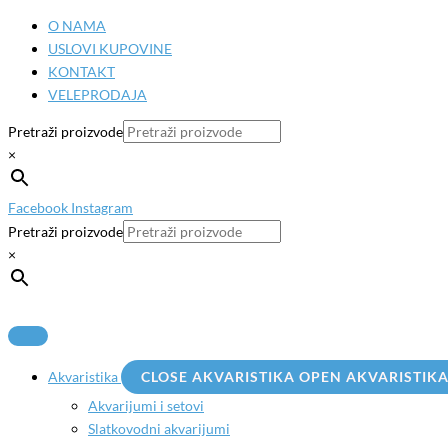
Pređi
O NAMA
na
USLOVI KUPOVINE
sadržaj
KONTAKT
VELEPRODAJA
Pretraži proizvode
×
Facebook
Instagram
Pretraži proizvode
×
Akvaristika
CLOSE AKVARISTIKA
OPEN AKVARISTIK
Akvarijumi i setovi
Slatkovodni akvarijumi