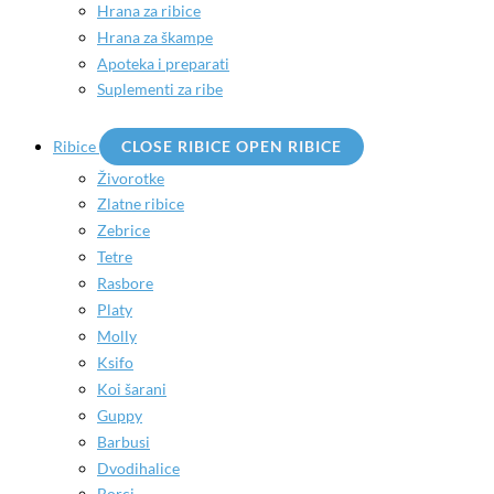
Hrana za ribice
Hrana za škampe
Apoteka i preparati
Suplementi za ribe
Ribice
CLOSE RIBICE
OPEN RIBICE
Živorotke
Zlatne ribice
Zebrice
Tetre
Rasbore
Platy
Molly
Ksifo
Koi šarani
Guppy
Barbusi
Dvodihalice
Borci