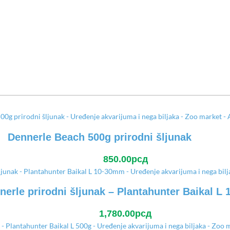
Dennerle Beach 500g prirodni šljunak
850.00
рсд
nerle prirodni šljunak – Plantahunter Baikal L
1,780.00
рсд