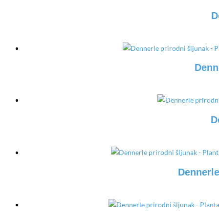
D
Denne
D
Dennerle