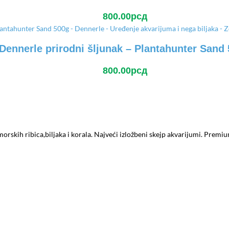
800.00
рсд
Dennerle prirodni šljunak – Plantahunter Sand
800.00
рсд
morskih ribica,biljaka i korala. Najveći izložbeni skejp akvarijumi. Prem