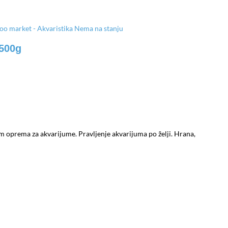
Nema na stanju
 500g
ium oprema za akvarijume. Pravljenje akvarijuma po želji. Hrana,