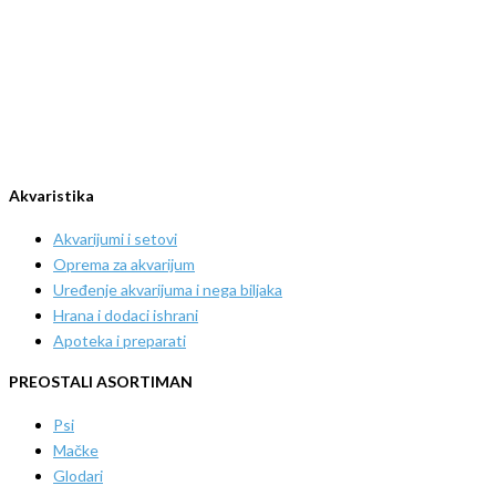
Akvaristika
Akvarijumi i setovi
Oprema za akvarijum
Uređenje akvarijuma i nega biljaka
Hrana i dodaci ishrani
Apoteka i preparati
PREOSTALI ASORTIMAN
Psi
Mačke
Glodari