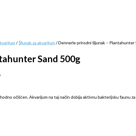
kvarijum
/
Šljunak za akvarijum
/ Dennerle prirodni šljunak – Plantahunte
ntahunter Sand 500g
a
odno očišćen. Akvarijum na taj način dobija aktivnu bakterijsku faunu za 