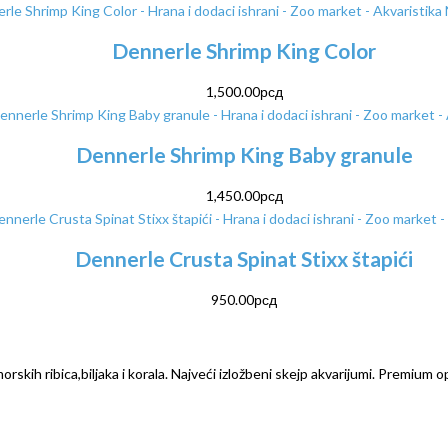
Dennerle Shrimp King Color
1,500.00
рсд
Dennerle Shrimp King Baby granule
1,450.00
рсд
Dennerle Crusta Spinat Stixx štapići
950.00
рсд
rskih ribica,biljaka i korala. Najveći izložbeni skejp akvarijumi. Premium o