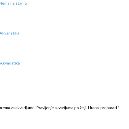
Nema na stanju
prema za akvarijume. Pravljenje akvarijuma po želji. Hrana, preparati i