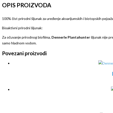
OPIS PROIZVODA
100% čist prirodni šljunak za uređenje akvarijumskih i biotopskih pejzaž
Bioaktivni prirodni šljunak:
Za očuvanje prirodnog biofilma,
Dennerle Plantahunter
šljunak nije pr
samo hladnom vodom.
Povezani proizvodi