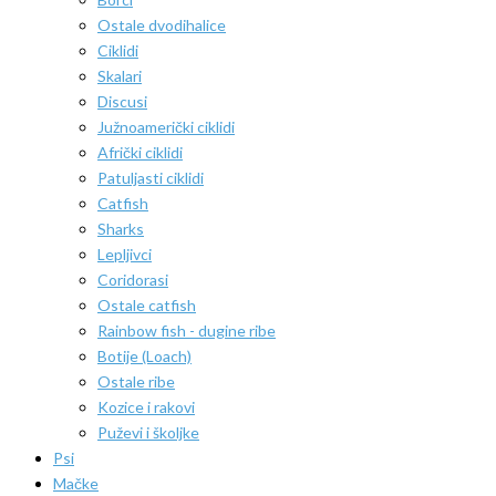
Ostale dvodihalice
Ciklidi
Skalari
Discusi
Južnoamerički ciklidi
Afrički ciklidi
Patuljasti ciklidi
Catfish
Sharks
Lepljivci
Coridorasi
Ostale catfish
Rainbow fish - dugine ribe
Botije (Loach)
Ostale ribe
Kozice i rakovi
Puževi i školjke
Psi
Mačke