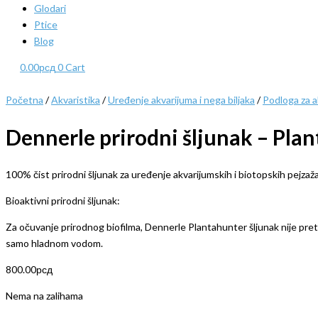
Glodari
Ptice
Blog
0.00
рсд
0
Cart
Početna
/
Akvaristika
/
Uređenje akvarijuma i nega biljaka
/
Podloga za a
Dennerle prirodni šljunak – Pla
100% čist prirodni šljunak za uređenje akvarijumskih i biotopskih pejzaž
Bioaktivni prirodni šljunak:
Za očuvanje prirodnog biofilma, Dennerle Plantahunter šljunak nije preth
samo hladnom vodom.
800.00
рсд
Nema na zalihama