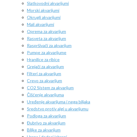
Slatkovodni akvarijumi
Morski akvarijumi
Okrugli akvarijumi
Mali akvarijumi
Oprema za akvarijum
Rasveta za akvarijum
Raspršivači za akvarijum
Pumpe za akvarijume
Hranilice za ribice
Grejači za akvarijum
Filteri za akvarijum
Crevo za akvarijum
CO2 Sistem za akvarijum
Čišćenje akvarijuma
Uređenje akvarijuma i nega biljaka
Sredstvo protiv algi u akvarijumu
Podloga za akvarijum
Đubrivo za akvarijum
Biljke za akvarijum
Hrana i dodaci ishrani