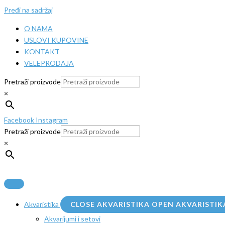
Pređi na sadržaj
O NAMA
USLOVI KUPOVINE
KONTAKT
VELEPRODAJA
Pretraži proizvode
×
Facebook
Instagram
Pretraži proizvode
×
Akvaristika
CLOSE AKVARISTIKA
OPEN AKVARISTIK
Akvarijumi i setovi