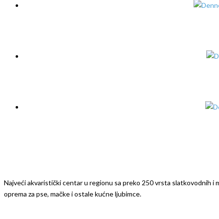
Najveći akvaristički centar u regionu sa preko 250 vrsta slatkovodnih i mo
oprema za pse, mačke i ostale kućne ljubimce.