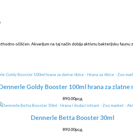
a
ethodno očišćen. Akvarijum na taj način dobija aktivnu bakterijsku faunu z
Dennerle Goldy Booster 100ml hrana za zlatne r
890.00
рсд
Dennerle Betta Booster 30ml
890.00
рсд