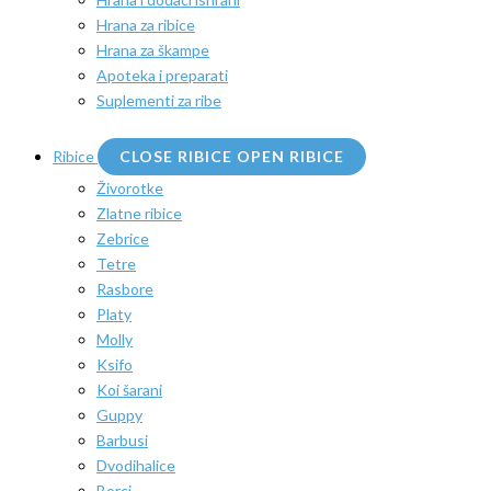
Hrana za ribice
Hrana za škampe
Apoteka i preparati
Suplementi za ribe
Ribice
CLOSE RIBICE
OPEN RIBICE
Živorotke
Zlatne ribice
Zebrice
Tetre
Rasbore
Platy
Molly
Ksifo
Koi šarani
Guppy
Barbusi
Dvodihalice
Borci