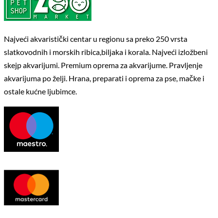
Najveći akvaristički centar u regionu sa preko 250 vrsta
slatkovodnih i morskih ribica,biljaka i korala. Najveći izložbeni
skejp akvarijumi. Premium oprema za akvarijume. Pravljenje
akvarijuma po želji. Hrana, preparati i oprema za pse, mačke i
ostale kućne ljubimce.