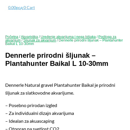
0.00
рсд
0
Cart
Početna
/
Akvaristika
/
Uređenje akvarijuma i nega biljaka
/
Podloga za
akvarijum
/
Šljunak za akvarijum
/ Dennerle prirodni šljunak – Plantahunter
Baikal L 10-30mm
Dennerle prirodni šljunak –
Plantahunter Baikal L 10-30mm
Dennerle Natural gravel Plantahunter Baikal je prirodni
šljunak za slatkovodne akvarijume.
– Posebno prirodan izgled
– Za individualni dizajn akvarijuma
– Idealan za akuascaping
– Otporan na svetlost CO2