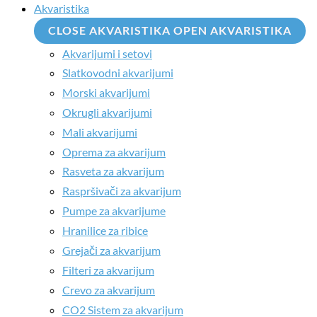
Akvaristika
CLOSE AKVARISTIKA
OPEN AKVARISTIKA
Akvarijumi i setovi
Slatkovodni akvarijumi
Morski akvarijumi
Okrugli akvarijumi
Mali akvarijumi
Oprema za akvarijum
Rasveta za akvarijum
Raspršivači za akvarijum
Pumpe za akvarijume
Hranilice za ribice
Grejači za akvarijum
Filteri za akvarijum
Crevo za akvarijum
CO2 Sistem za akvarijum