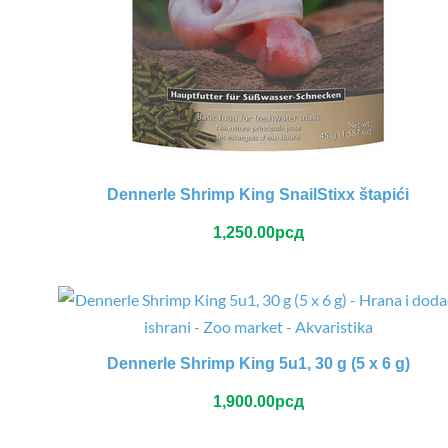
Dennerle Shrimp King SnailStixx štapići
1,250.00
рсд
Dennerle Shrimp King 5u1, 30 g (5 x 6 g)
1,900.00
рсд