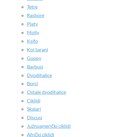
Tetre
Rasbore
Platy
Molly
Ksifo
Koi šarani
Guppy
Barbusi
Dvodihalice
Borci
Ostale dvodihalice
Ciklidi
Skalari
Discusi
Južnoamerički ciklidi
Afrički ciklidi