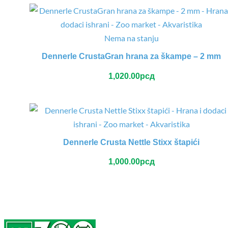
Nema na stanju
Dennerle CrustaGran hrana za škampe – 2 mm
1,020.00
рсд
Dennerle Crusta Nettle Stixx štapići
1,000.00
рсд