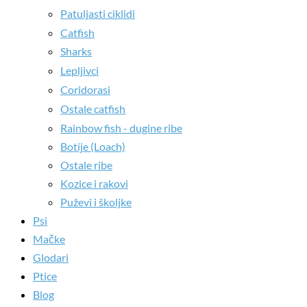
Patuljasti ciklidi
Catfish
Sharks
Lepljivci
Coridorasi
Ostale catfish
Rainbow fish - dugine ribe
Botije (Loach)
Ostale ribe
Kozice i rakovi
Puževi i školjke
Psi
Mačke
Glodari
Ptice
Blog