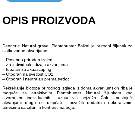
OPIS PROIZVODA
Dennerle Natural gravel Plantahunter Baikal je prirodni šljunak za
slatkovodne akvarijume.
– Posebno prirodan izgled
– Za individualni dizajn akvarijuma
– Idealan za akuascaping
– Otporan na svetlost CO2
– Otporan i neutralan prema tvrdoći
Rekreiranje biotopa prirodnog izgleda iz doma akvarijumskih riba je
moguće sa atraktivnim Plantahunter Natural šljunkom kao
stvaranjem individualnih i uzbudljivih pejzaža. Čak i postojeći
akvarijumi mogu se ulepšati i osvežiti dodatnim dekorativnim
umecima sa ciljanim kontrastima boja.