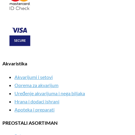
Akvaristika
Akvarijumi i setovi
Oprema za akvarijum
Uređenje akvarijuma i nega biljaka
Hrana i dodaci ishrani
Apoteka i preparati
PREOSTALI ASORTIMAN