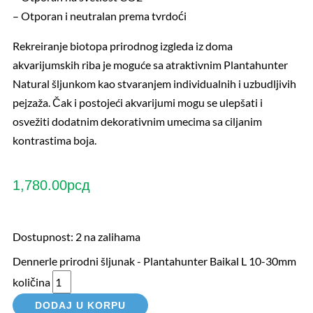
– Otporan i neutralan prema tvrdoći
Rekreiranje biotopa prirodnog izgleda iz doma
akvarijumskih riba je moguće sa atraktivnim Plantahunter
Natural šljunkom kao stvaranjem individualnih i uzbudljivih
pejzaža. Čak i postojeći akvarijumi mogu se ulepšati i
osvežiti dodatnim dekorativnim umecima sa ciljanim
kontrastima boja.
1,780.00
рсд
Dostupnost:
2 na zalihama
Dennerle prirodni šljunak - Plantahunter Baikal L 10-30mm
količina
DODAJ U KORPU