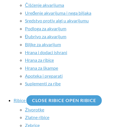
Čišćenje akvarijuma
Uređenje akvarijuma i nega biljaka
Sredstvo protiv algi u akvarijumu
Podloga za akvarijum
Đubrivo za akvarijum
Biljke za akvarijum
Hrana i dodaci ishrani
Hrana za ribice
Hrana za škampe
Apoteka i preparati
Suplementi za ribe
Ribice
CLOSE RIBICE
OPEN RIBICE
Živorotke
Zlatne ribice
Zebrice