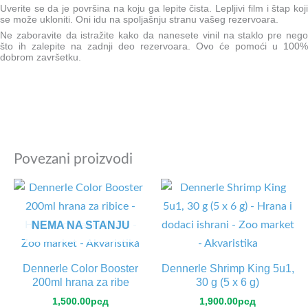
Uverite se da je površina na koju ga lepite čista. Lepljivi film i štap koji
se može ukloniti. Oni idu na spoljašnju stranu vašeg rezervoara.
Ne zaboravite da istražite kako da nanesete vinil na staklo pre nego
što ih zalepite na zadnji deo rezervoara. Ovo će pomoći u 100%
dobrom završetku.
Povezani proizvodi
NEMA NA STANJU
Dennerle Color Booster
Dennerle Shrimp King 5u1,
200ml hrana za ribe
30 g (5 x 6 g)
1,500.00
рсд
1,900.00
рсд