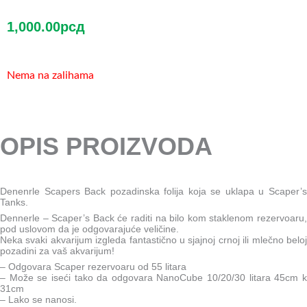
1,000.00
рсд
Nema na zalihama
OPIS PROIZVODA
Denenrle Scapers Back pozadinska folija koja se uklapa u Scaper’s
Tanks.
Dennerle – Scaper’s Back će raditi na bilo kom staklenom rezervoaru,
pod uslovom da je odgovarajuće veličine.
Neka svaki akvarijum izgleda fantastično u sjajnoj crnoj ili mlečno beloj
pozadini za vaš akvarijum!
– Odgovara Scaper rezervoaru od 55 litara
– Može se iseći tako da odgovara NanoCube 10/20/30 litara 45cm k
31cm
– Lako se nanosi.