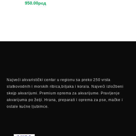
950.00
рсд
Najveći akvaristički centar u regionu sa preko 250 vrsta
slatkovodnih i morskih ribica,biljaka i korala. Najveći izložbeni
skejp akvarijumi. Premium oprema za akvarijume. Pravljenje
akvarijuma po želji. Hrana, preparati i oprema za pse, mačke i
ostale kućne ljubimce.