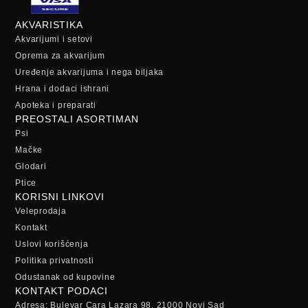
AKVARISTIKA
Akvarijumi i setovi
Oprema za akvarijum
Uređenje akvarijuma i nega biljaka
Hrana i dodaci ishrani
Apoteka i preparati
PREOSTALI ASORTIMAN
Psi
Mačke
Glodari
Ptice
KORISNI LINKOVI
Veleprodaja
Kontakt
Uslovi korišćenja
Politika privatnosti
Odustanak od kupovine
KONTAKT PODACI
Adresa: Bulevar Cara Lazara 98, 21000 Novi Sad