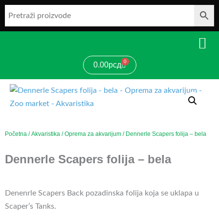
Pređi
na
sadržaj
0
Cart
0.00
рсд
Početna
/
Akvaristika
/
Oprema za akvarijum
/ Dennerle Scapers folija – bela
Dennerle Scapers folija – bela
Denenrle Scapers Back pozadinska folija koja se uklapa u
Scaper’s Tanks.