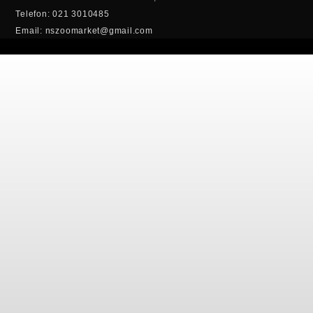
Telefon: 021 3010485
Email: nszoomarket@gmail.com