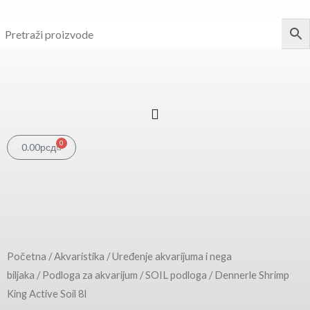
Pređi
na
sadržaj
0
Cart
0.00
рсд
Početna
/
Akvaristika
/
Uređenje akvarijuma i nega
biljaka
/
Podloga za akvarijum
/
SOIL podloga
/ Dennerle Shrimp
King Active Soil 8l