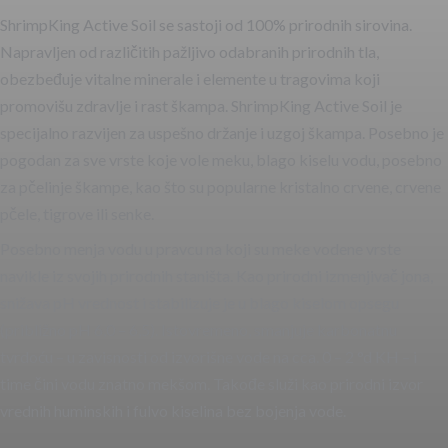
ShrimpKing Active Soil se sastoji od 100% prirodnih sirovina.
Napravljen od različitih pažljivo odabranih prirodnih tla,
obezbeđuje vitalne minerale i elemente u tragovima koji
promovišu zdravlje i rast škampa. ShrimpKing Active Soil je
specijalno razvijen za uspešno držanje i uzgoj škampa. Posebno je
pogodan za sve vrste koje vole meku, blago kiselu vodu, posebno
za pčelinje škampe, kao što su popularne kristalno crvene, crvene
pčele, tigrove ili senke.
Posebno menja vodu u pravcu na koji su meke vodene vrste
navikle iz svojih prirodnih staništa. Kao prirodni izmenjivač jona,
snižava pH vrednost i stabilizuje je u blago kiselom opsegu
(približno pH 6,0 – 6,5). Istovremeno, smanjuje karbonatnu
tvrdoću – u zavisnosti od izvorišne vode na cca. 0 – 2 °d KH – i
time čini vodu znatno mekšom. Takođe služi kao prirodni izvor
vrednih huminskih i fulvo kiselina bez bojenja vode.