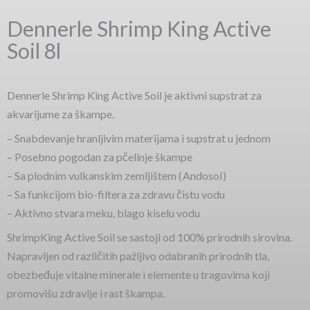
Dennerle Shrimp King Active
Soil 8l
Dennerle Shrimp King Active Soil je aktivni supstrat za
akvarijume za škampe.
– Snabdevanje hranljivim materijama i supstrat u jednom
– Posebno pogodan za pčelinje škampe
– Sa plodnim vulkanskim zemljištem ( Andosol )
– Sa funkcijom bio-filtera za zdravu čistu vodu
– Aktivno stvara meku, blago kiselu vodu
ShrimpKing Active Soil se sastoji od 100% prirodnih sirovina.
Napravljen od različitih pažljivo odabranih prirodnih tla,
obezbeđuje vitalne minerale i elemente u tragovima koji
promovišu zdravlje i rast škampa.