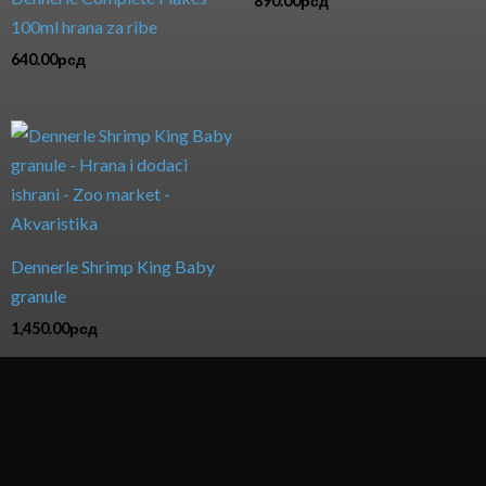
890.00
рсд
100ml hrana za ribe
640.00
рсд
Dennerle Shrimp King Baby
granule
1,450.00
рсд