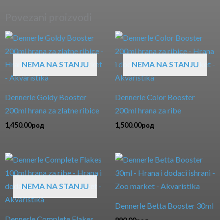
Povezani proizvodi
NEMA NA STANJU
NEMA NA STANJU
Dennerle Goldy Booster
Dennerle Color Booster
200ml hrana za zlatne ribice
200ml hrana za ribe
1,450.00
рсд
1,500.00
рсд
NEMA NA STANJU
Dennerle Betta Booster 30ml
Dennerle Complete Flakes