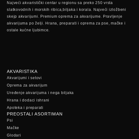
Najveći akvaristički centar u regionu sa preko 250 vrsta
slatkovodnih i morskih ribica,biljaka i korala. Najveći izložbeni
skejp akvarijumi. Premium oprema za akvarijume. Pravljenje
akvarijuma po želji. Hrana, preparati i oprema za pse, mačke i
ostale kućne ljubimce.
AKVARISTIKA
Akvarijumi i setovi
Oprema za akvarijum
Uređenje akvarijuma i nega biljaka
Hrana i dodaci ishrani
Apoteka i preparati
PREOSTALI ASORTIMAN
Psi
Mačke
Glodari