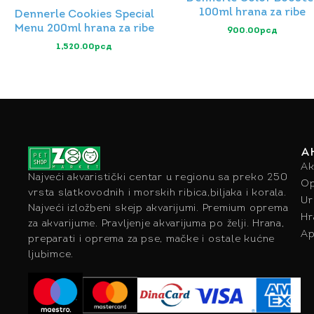
100ml hrana za ribe
Dennerle Cookies Special
Menu 200ml hrana za ribe
900.00
рсд
1,520.00
рсд
A
Ak
Najveći akvaristički centar u regionu sa preko 250
Op
vrsta slatkovodnih i morskih ribica,biljaka i korala.
Ur
Najveći izložbeni skejp akvarijumi. Premium oprema
Hr
za akvarijume. Pravljenje akvarijuma po želji. Hrana,
Ap
preparati i oprema za pse, mačke i ostale kućne
ljubimce.