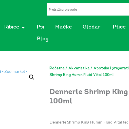
AKVARISTIKA
OPEN RIBICE
Ribice
Psi
Mačke
Glodari
Ptice
Blog
Početna
/
Akvaristika
/
Apoteka i preparati
Shrimp King Humin Fluid Vital 100ml
Dennerle Shrimp King 
100ml
Dennerle Shrimp King Humin Fluid Vital tečn