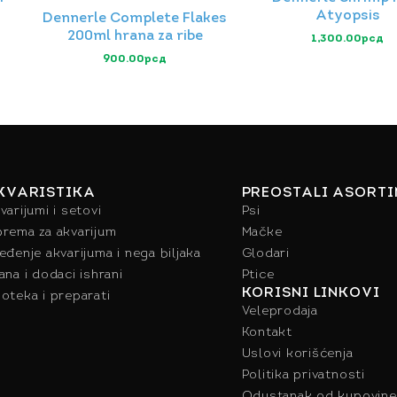
Atyopsis
Dennerle Complete Flakes
200ml hrana za ribe
1,300.00
рсд
900.00
рсд
KVARISTIKA
PREOSTALI ASORT
varijumi i setovi
Psi
rema za akvarijum
Mačke
eđenje akvarijuma i nega biljaka
Glodari
ana i dodaci ishrani
Ptice
KORISNI LINKOVI
oteka i preparati
Veleprodaja
Kontakt
Uslovi korišćenja
Politika privatnosti
Odustanak od kupovine