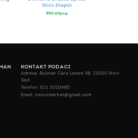
Stixx štapići
950.00
рсд
IMAN
KONTAKT PODACI
Adresa: Bulevar Cara Lazara 98, 21000 Novi
Sad
Telefon: 021 3010485
Email: nszoomarket@gmail.com