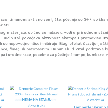
g asortimanom: aktivno zemljište, pčelinja so GH+, so š
risti
nog materijala, obično se nalaze u vodi u prirodnom stan
luid Vital povećava aktivnost škampa i promoviše urav
 se nepovoljne klice inhibiraju. Blagi efekat štavljenja št
e, čineći ih bezopasnim. Humin Fluid Vital podržava bi
pa i srodne rase, posebno za pčelinje škampe, bumbare, v
NEMA NA STANJU
r
Dennerle Shrimp 