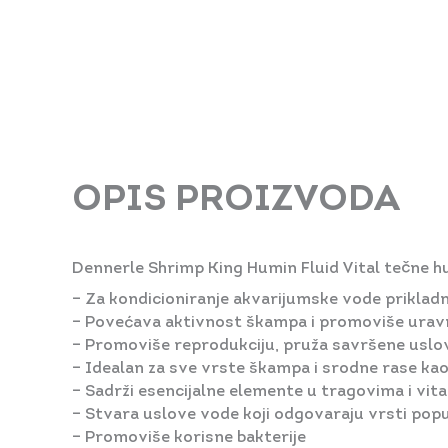
OPIS PROIZVODA
Dennerle Shrimp King Humin Fluid Vital tečne hu
– Za kondicioniranje akvarijumske vode priklad
– Povećava aktivnost škampa i promoviše uravno
– Promoviše reprodukciju, pruža savršene uslo
– Idealan za sve vrste škampa i srodne rase kao 
– Sadrži esencijalne elemente u tragovima i vit
– Stvara uslove vode koji odgovaraju vrsti po
– Promoviše korisne bakterije