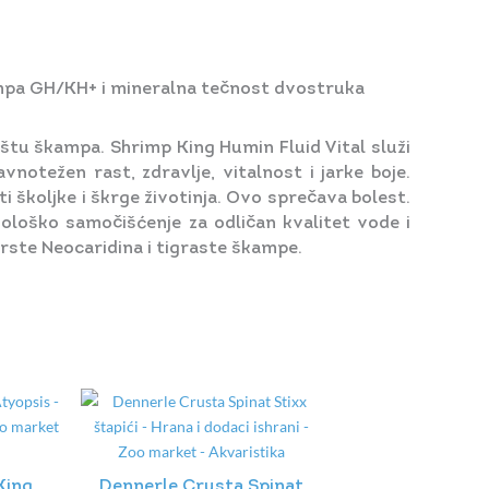
kampa GH/KH+ i mineralna tečnost dvostruka
ištu škampa. Shrimp King Humin Fluid Vital služi
notežen rast, zdravlje, vitalnost i jarke boje.
iti školjke i škrge životinja. Ovo sprečava bolest.
ološko samočišćenje za odličan kvalitet vode i
rste Neocaridina i tigraste škampe.
King
Dennerle Crusta Spinat