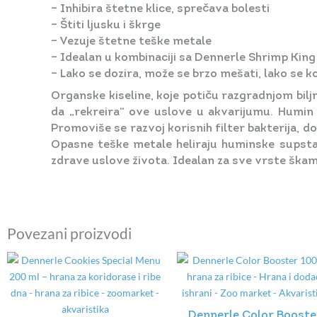
– Inhibira štetne klice, sprečava bolesti
– Štiti ljusku i škrge
– Vezuje štetne teške metale
– Idealan u kombinaciji sa Dennerle Shrimp Kin
– Lako se dozira, može se brzo mešati, lako se ko
Organske kiseline, koje potiču razgradnjom bilj
da „rekreira“ ove uslove u akvarijumu. Humin F
Promoviše se razvoj korisnih filter bakterija, dok
Opasne teške metale heliraju huminske supstanc
zdrave uslove života. Idealan za sve vrste škam
Povezani proizvodi
Dennerle Color Booste