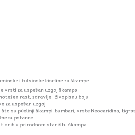
minske i fulvinske kiseline za škampe.
ne vrsti za uspešan uzgoj škampa
težen rast, zdravlje i živopisnu boju
ve za uspešan uzgoj
što su pčelinji škampi, bumbari, vrste Neocaridina, tigras
alne supstance
put onih u prirodnom staništu škampa