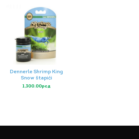
Dennerle Shrimp King
Snow štapići
1,300.00
рсд