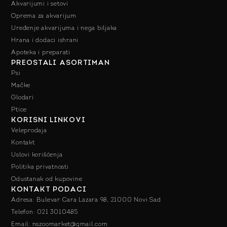
Akvarijumi i setovi
Oprema za akvarijum
Uređenje akvarijuma i nega biljaka
Hrana i dodaci ishrani
Apoteka i preparati
PREOSTALI ASORTIMAN
Psi
Mačke
Glodari
Ptice
KORISNI LINKOVI
Veleprodaja
Kontakt
Uslovi korišćenja
Politika privatnosti
Odustanak od kupovine
KONTAKT PODACI
Adresa: Bulevar Cara Lazara 98, 21000 Novi Sad
Telefon: 021 3010485
Email: nszoomarket@gmail.com