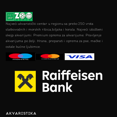
Najveći akvaristički centar u regionu sa preko 250 vrsta
slatkovodnih i morskih ribica,biljaka i korala. Najveći izložbeni
skejp akvarijumi. Premium oprema za akvarijume. Pravljenje
akvarijuma po želji. Hrana, preparati i oprema za pse, mačke i
ostale kućne ljubimce.
AKVARISTIKA