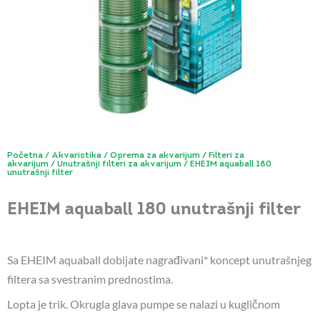
Početna
/
Akvaristika
/
Oprema za akvarijum
/
Filteri za
akvarijum
/
Unutrašnji filteri za akvarijum
/ EHEIM aquaball 180
unutrašnji filter
EHEIM aquaball 180 unutrašnji filter
Sa EHEIM aquaball dobijate nagrađivani* koncept unutrašnjeg
filtera sa svestranim prednostima.
Lopta je trik. Okrugla glava pumpe se nalazi u kugličnom