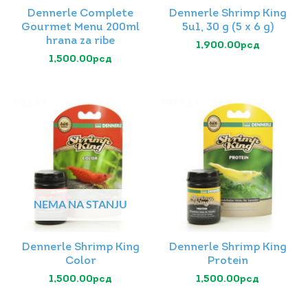
Dennerle Complete
Dennerle Shrimp King
Gourmet Menu 200ml
5u1, 30 g (5 x 6 g)
hrana za ribe
1,900.00
рсд
1,500.00
рсд
NEMA NA STANJU
Dennerle Shrimp King
Dennerle Shrimp King
Color
Protein
1,500.00
рсд
1,500.00
рсд