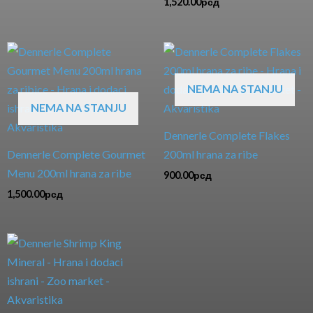
1,520.00
рсд
NEMA NA STANJU
NEMA NA STANJU
Dennerle Complete Flakes
Dennerle Complete Gourmet
200ml hrana za ribe
Menu 200ml hrana za ribe
900.00
рсд
1,500.00
рсд