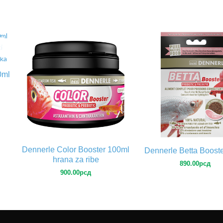
0ml
Dennerle Color Booster 100ml
Dennerle Betta Boost
hrana za ribe
890.00
рсд
900.00
рсд