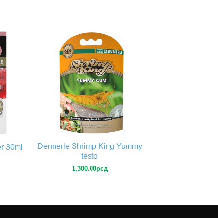
Dennerle Shrimp King Yummy
er 30ml
testo
1,300.00
рсд