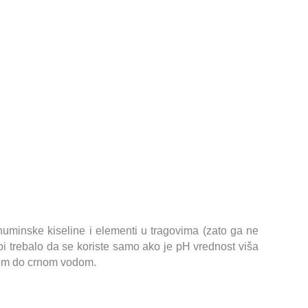
uminske kiseline i elementi u tragovima (zato ga ne
 bi trebalo da se koriste samo ako je pH vrednost viša
stom do crnom vodom.