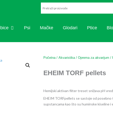
ARISTIKA
OPEN RIBICE
ibice
Psi
Mačke
Glodari
Ptice
Bl
Početna
/
Akvaristika
/
Oprema za akvarijum
/
EHEIM TORF pellets
Hemijski aktivan filter treset snižava pH vre
EHEIM TORFpellets se sastoje od posebno tr
supstancama kao što su huminske kiseline i e