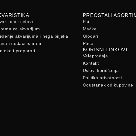
KVARISTIKA
PREOSTALI ASORTI
varijumi i setovi
Psi
rema za akvarijum
Mačke
eđenje akvarijuma i nega biljaka
Glodari
ana i dodaci ishrani
Ptice
KORISNI LINKOVI
oteka i preparati
Veleprodaja
Kontakt
Uslovi korišćenja
Politika privatnosti
Odustanak od kupovine