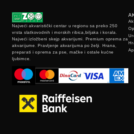
A
Ak
Najveći akvaristički centar u regionu sa preko 250
Op
vrsta slatkovodnih i morskih ribica,biljaka i korala.
Ur
Najveći izložbeni skejp akvarijumi. Premium oprema za
Hr
akvarijume. Pravljenje akvarijuma po želji. Hrana,
Ap
preparati i oprema za pse, mačke i ostale kućne
ljubimce.