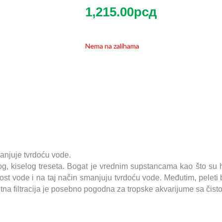
1,215.00
рсд
Nema na zalihama
manjuje tvrdoću vode.
, kiselog treseta. Bogat je vrednim supstancama kao što su h
dnost vode i na taj način smanjuju tvrdoću vode. Međutim, peleti
etna filtracija je posebno pogodna za tropske akvarijume sa či