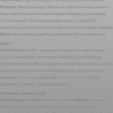
Phantom Tetra
, je prelepa i živopisna slatkovodna riba cenjena
zbog svojih intenzivnih crvenih nijansi i elegantnog ponašanja.
Ova društvena i mirna riba je idealan izbor za zajedničke
akvarijume, gde doprinosi harmoniji i živopisnom izgledu.
Fantom
Red
je lako održiva i pogodna za akvariste svih nivoa iskustva.
Izgled:
Fantom Red
ima vitko, izduženo telo obojeno u nijanse jarko
crvene i narandžaste, sa tamnom, ovalnom mrljom iza škrga.
Njena peraja su prozirna sa blagim crvenkastim tonovima, a leđno
peraje kod mužjaka je veće i izraženije, često ukrašeno crnim
detaljima. Ova vrsta dostiže veličinu od 3–4 cm, što je čini
pogodnom za manje i srednje akvarijume.
Ponašanje i temperament:
Fantom Red
je društvena i vrlo mirna riba. Najbolje se oseća u
jatima od najmanje 6 jedinki, jer tada pokazuje prirodno