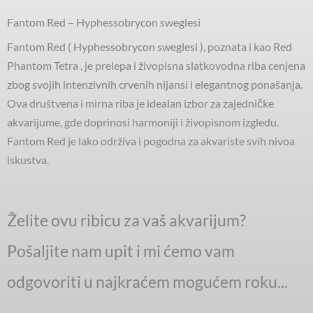
Fantom Red – Hyphessobrycon sweglesi
Fantom Red ( Hyphessobrycon sweglesi ), poznata i kao Red
Phantom Tetra , je prelepa i živopisna slatkovodna riba cenjena
zbog svojih intenzivnih crvenih nijansi i elegantnog ponašanja.
Ova društvena i mirna riba je idealan izbor za zajedničke
akvarijume, gde doprinosi harmoniji i živopisnom izgledu.
Fantom Red je lako održiva i pogodna za akvariste svih nivoa
iskustva.
Želite ovu ribicu za vaš akvarijum?
Pošaljite nam upit i mi ćemo vam
odgovoriti u najkraćem mogućem roku...