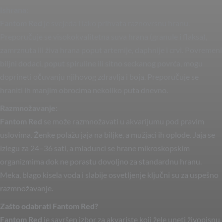
Ishrana:
Fantom Red
je svejeda i lako prihvata raznovrsnu hranu.
Preporučuje se visokokvalitetna suva hrana (granule i flaksa),
zamrznuta ili živa hrana poput artemije, daphnije i crvi. Povremeni
biljni dodaci, poput spiruline ili sitno seckanog povrća, mogu
doprineti očuvanju njihovog zdravlja i boja. Preporučuje se
hraniti ih manjim obrocima nekoliko puta dnevno.
Razmnožavanje:
Fantom Red
se može razmnožavati u akvarijumu pod pravim
uslovima. Ženke polažu jaja na biljke, a mužjaci ih oplode. Jaja se
izlegu za 24–36 sati, a mladunci se hrane mikroskopskim
organizmima dok ne porastu dovoljno za standardnu hranu.
Meka, blago kisela voda i slabije osvetljenje ključni su za uspešno
razmnožavanje.
Zašto odabrati Fantom Red?
Fantom Red
je savršen izbor za akvariste koji žele uneti živopisnu