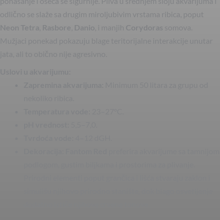
ponašanje i oseća se sigurnije. Pliva u srednjem sloju akvarijuma i
odlično se slaže sa drugim miroljubivim vrstama ribica, poput
Neon Tetra
,
Rasbore
,
Danio
, i manjih
Corydoras
somova.
Mužjaci ponekad pokazuju blage teritorijalne interakcije unutar
jata, ali to obično nije agresivno.
Uslovi u akvarijumu:
Zapremina akvarijuma:
Minimum 50 litara za grupu od
nekoliko ribica.
Temperatura vode:
23–27°C.
pH vrednost:
5,5–7,0.
Tvrdoća vode:
4–12 dGH.
Dekoracija:
Fantom Red
preferira akvarijume sa tamnijom
podlogom, gustim biljkama i prostorima za plivanje.
Prirodni elementi poput grančica i lišća stvaraju zaklon i
simulišu njihovo prirodno stanište, dok blago osvetljenje
dodatno ističe njihove crvene tonove.