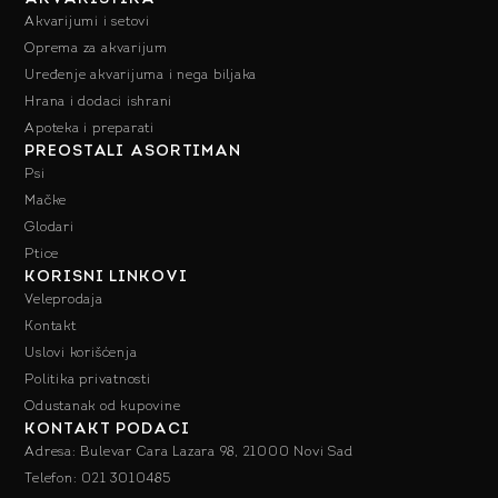
Akvarijumi i setovi
Oprema za akvarijum
Uređenje akvarijuma i nega biljaka
Hrana i dodaci ishrani
Apoteka i preparati
PREOSTALI ASORTIMAN
Psi
Mačke
Glodari
Ptice
KORISNI LINKOVI
Veleprodaja
Kontakt
Uslovi korišćenja
Politika privatnosti
Odustanak od kupovine
KONTAKT PODACI
Adresa: Bulevar Cara Lazara 98, 21000 Novi Sad
Telefon: 021 3010485