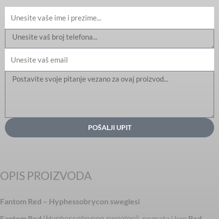
Ime
Email
Message
POŠALJI UPIT
OPIS PROIZVODA
Fantom Red – Hyphessobrycon sweglesi
Fantom Red
(
), poznata i kao
Red
Hyphessobrycon sweglesi