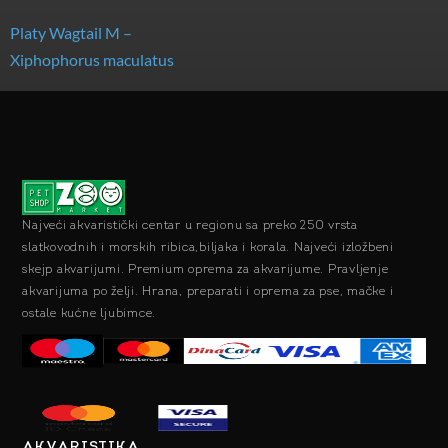
Platy Wagtail M –
Xiphophorus maculatus
Najveći akvaristički centar u regionu sa preko 250 vrsta
slatkovodnih i morskih ribica,biljaka i korala. Najveći izložbeni
skejp akvarijumi. Premium oprema za akvarijume. Pravljenje
akvarijuma po želji. Hrana, preparati i oprema za pse, mačke i
ostale kućne ljubimce.
AKVARISTIKA