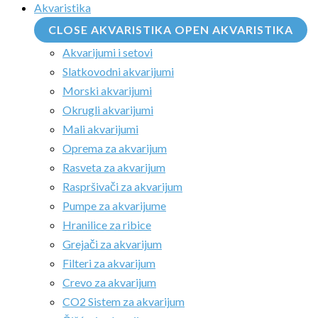
Akvaristika
CLOSE AKVARISTIKA
OPEN AKVARISTIKA
Akvarijumi i setovi
Slatkovodni akvarijumi
Morski akvarijumi
Okrugli akvarijumi
Mali akvarijumi
Oprema za akvarijum
Rasveta za akvarijum
Raspršivači za akvarijum
Pumpe za akvarijume
Hranilice za ribice
Grejači za akvarijum
Filteri za akvarijum
Crevo za akvarijum
CO2 Sistem za akvarijum