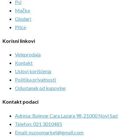
Psi
Mačke
Glodari
Ptice
Korisni linkovi
Veleprodaja
Kontakt
Uslovi korišćenja
Politika privatnosti
Odustanak od kupovine
Kontakt podaci
Adresa: Bulevar Cara Lazara 98, 21000 Novi Sad
Telefon: 021 3010485
Email: nszoomarket@gmail.com