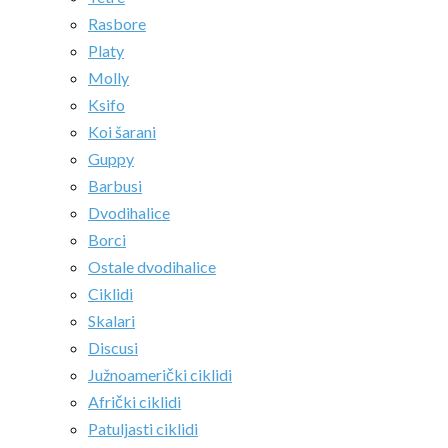
Rasbore
Platy
Molly
Ksifo
Koi šarani
Guppy
Barbusi
Dvodihalice
Borci
Ostale dvodihalice
Ciklidi
Skalari
Discusi
Južnoamerički ciklidi
Afrički ciklidi
Patuljasti ciklidi