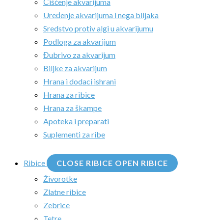
Čišćenje akvarijuma
Uređenje akvarijuma i nega biljaka
Sredstvo protiv algi u akvarijumu
Podloga za akvarijum
Đubrivo za akvarijum
Biljke za akvarijum
Hrana i dodaci ishrani
Hrana za ribice
Hrana za škampe
Apoteka i preparati
Suplementi za ribe
Ribice
CLOSE RIBICE
OPEN RIBICE
Živorotke
Zlatne ribice
Zebrice
Tetre