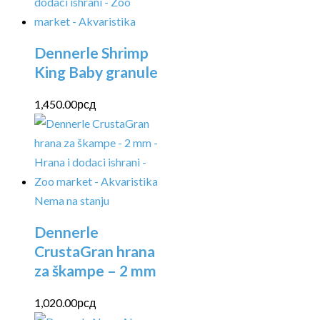
Dennerle Shrimp
King Baby granule
1,450.00
рсд
Nema na stanju
Dennerle
CrustaGran hrana
za škampe – 2 mm
1,020.00
рсд