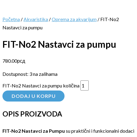
Početna
/
Akvaristika
/
Oprema za akvarijum
/ FIT-No2
Nastavci za pumpu
FIT-No2 Nastavci za pumpu
780.00
рсд
Dostupnost:
3 na zalihama
FIT-No2 Nastavci za pumpu količina
DODAJ U KORPU
OPIS PROIZVODA
FIT-No2 Nastavci za Pumpu
su praktični i funkcionalni dodaci