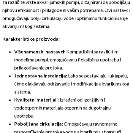
za različite vrste akvarijumskih pumpi, dizajnirani da poboljšaju
njihovu efikasnost i prilagode ih vašim potrebama. Ovi nastavci
omogućavaju bolju cirkulaciju vode i optimalno funkcionisanje
akvarijumskog sistema.
Karakteristike proizvoda:
Višenamenski nastavci:
Kompatibilni sa različitim
modelima pumpi, omogućavaju fleksibilnu upotrebu i
prilagođavanje protoka.
Jednostavna instalacija:
Lako se postavljaju i uklapaju,
čime olakšavaju održavanje i modifikaciju akvarijumskog
sistema.
Kvalitetni materijali:
Izrađeni od izdržljivih i
vodootpornih materijala otpornih na dugotrajnu
upotrebu.
Poboljšana cirkulacija:
Omogućavaju ravnomerno
raspoređivanje protoka vode u akvarijumu, stvarajući