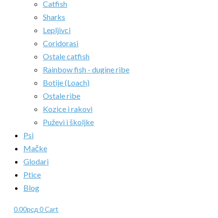
Catfish
Sharks
Lepljivci
Coridorasi
Ostale catfish
Rainbow fish - dugine ribe
Botije (Loach)
Ostale ribe
Kozice i rakovi
Puževi i školjke
Psi
Mačke
Glodari
Ptice
Blog
0.00
рсд
0
Cart