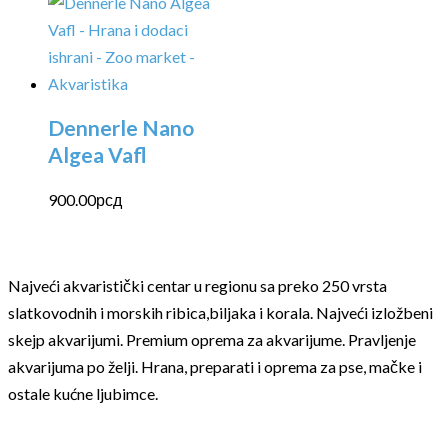
Dennerle Nano
Algea Vafl
900.00
рсд
Najveći akvaristički centar u regionu sa preko 250 vrsta
slatkovodnih i morskih ribica,biljaka i korala. Najveći izložbeni
skejp akvarijumi. Premium oprema za akvarijume. Pravljenje
akvarijuma po želji. Hrana, preparati i oprema za pse, mačke i
ostale kućne ljubimce.