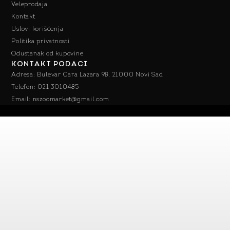
Veleprodaja
Kontakt
Uslovi korišćenja
Politika privatnosti
Odustanak od kupovine
KONTAKT PODACI
Adresa: Bulevar Cara Lazara 98, 21000 Novi Sad
Telefon: 021 3010485
Email: nszoomarket@gmail.com