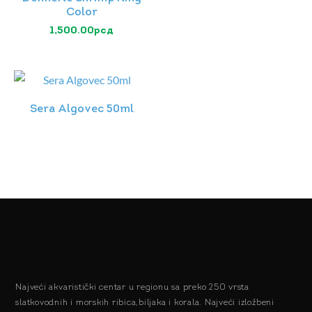
Color
1,500.00
рсд
Sera Algovec 50ml
Najveći akvaristički centar u regionu sa preko 250 vrsta
slatkovodnih i morskih ribica,biljaka i korala. Najveći izložbeni