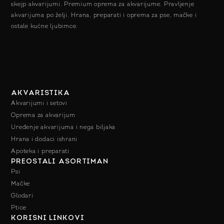
skejp akvarijumi. Premium oprema za akvarijume. Pravljenje
akvarijuma po želji. Hrana, preparati i oprema za pse, mačke i
ostale kućne ljubimce.
AKVARISTIKA
Akvarijumi i setovi
Oprema za akvarijum
Uređenje akvarijuma i nega biljaka
Hrana i dodaci ishrani
Apoteka i preparati
PREOSTALI ASORTIMAN
Psi
Mačke
Glodari
Ptice
KORISNI LINKOVI