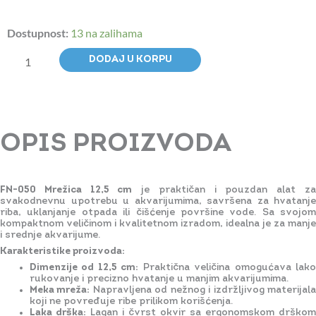
FN-
Dostupnost:
13 na zalihama
050
Mrežica
DODAJ U KORPU
12,5cm
količina
OPIS PROIZVODA
FN-050 Mrežica 12,5 cm
je praktičan i pouzdan alat z
svakodnevnu upotrebu u akvarijumima, savršena za hvatanje
riba, uklanjanje otpada ili čišćenje površine vode. Sa svojom
kompaktnom veličinom i kvalitetnom izradom, idealna je za manje
i srednje akvarijume.
Karakteristike proizvoda:
Dimenzije od 12,5 cm:
Praktična veličina omogućava lak
rukovanje i precizno hvatanje u manjim akvarijumima.
Meka mreža:
Napravljena od nežnog i izdržljivog materijal
koji ne povređuje ribe prilikom korišćenja.
Laka drška:
Lagan i čvrst okvir sa ergonomskom drškom