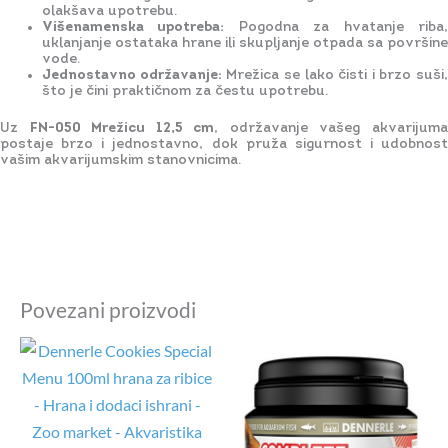
olakšava upotrebu.
Višenamenska upotreba:
Pogodna za hvatanje riba
uklanjanje ostataka hrane ili skupljanje otpada sa površine
vode.
Jednostavno održavanje:
Mrežica se lako čisti i brzo suši,
što je čini praktičnom za čestu upotrebu.
Uz
FN-050 Mrežicu 12,5 cm
, održavanje vašeg akvarijum
postaje brzo i jednostavno, dok pruža sigurnost i udobnost
vašim akvarijumskim stanovnicima.
Povezani proizvodi