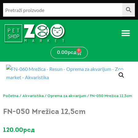
Pređi
na
sadržaj
0
Cart
0.00
рсд
Početna
/
Akvaristika
/
Oprema za akvarijum
/ FN-050 Mrežica 12,5cm
FN-050 Mrežica 12,5cm
120.00
рсд