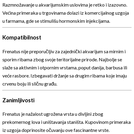
Razmnožavanje u akvarijumskim uslovima je retko i izazovno.
Većina primeraka u trgovinama dolazi iz komercijalnog uzgoja
u farmama, gde se stimulišu hormonskim injekcijama.
Kompatibilnost
Frenatus nije preporučljiv za zajednički akvarijum sa mirnim i
sporim ribama zbog svoje teritorijalne prirode. Najbolje se
slaže sa aktivnim i otpornim vrstama, poput danija, barbusa ili
veće rasbore. Izbegavati držanje sa drugim ribama koje imaju
crvenu boju ili sličnu građu.
Zanimljivosti
Frenatus je nažalost ugrožena vrsta u divljini zbog
prekomernog lova i uništavanja staništa. Kupovinom primeraka
iz uzgoja doprinosite očuvanju ove fascinantne vrste.