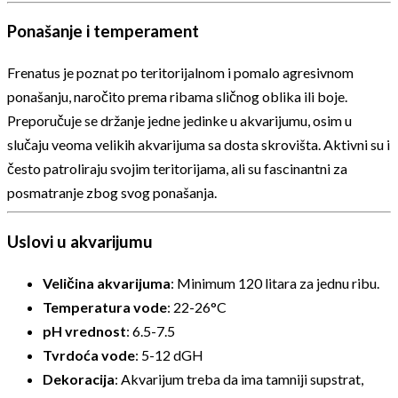
Ponašanje i temperament
Frenatus je poznat po teritorijalnom i pomalo agresivnom
ponašanju, naročito prema ribama sličnog oblika ili boje.
Preporučuje se držanje jedne jedinke u akvarijumu, osim u
slučaju veoma velikih akvarijuma sa dosta skrovišta. Aktivni su i
često patroliraju svojim teritorijama, ali su fascinantni za
posmatranje zbog svog ponašanja.
Uslovi u akvarijumu
Veličina akvarijuma
: Minimum 120 litara za jednu ribu.
Temperatura vode
: 22-26°C
pH vrednost
: 6.5-7.5
Tvrdoća vode
: 5-12 dGH
Dekoracija
: Akvarijum treba da ima tamniji supstrat,