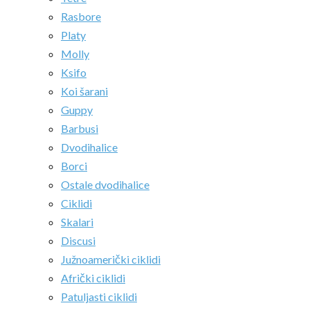
Rasbore
Platy
Molly
Ksifo
Koi šarani
Guppy
Barbusi
Dvodihalice
Borci
Ostale dvodihalice
Ciklidi
Skalari
Discusi
Južnoamerički ciklidi
Afrički ciklidi
Patuljasti ciklidi