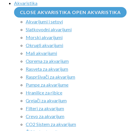
Akvaristika
CLOSE AKVARISTIKA
OPEN AKVARISTIKA
Akvarijumi i setovi
Slatkovodni akvarijumi
Morski akvarijumi
Okrugli akvarijumi
Mali akvarijumi
Oprema za akvarijum
Rasveta za akvarijum
Raspršivači za akvarijum
Pumpe za akvarijume
Hranilice za ribice
Grejači za akvarijum
Filteri za akvarijum
Crevo za akvarijum
CO2 Sistem za akvarijum