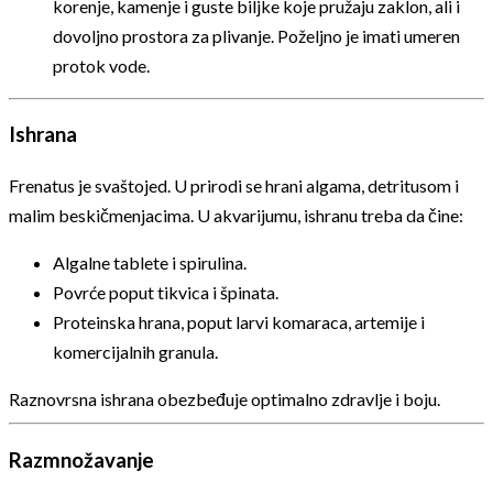
korenje, kamenje i guste biljke koje pružaju zaklon, ali i
dovoljno prostora za plivanje. Poželjno je imati umeren
protok vode.
Ishrana
Frenatus je svaštojed. U prirodi se hrani algama, detritusom i
malim beskičmenjacima. U akvarijumu, ishranu treba da čine:
Algalne tablete i spirulina.
Povrće poput tikvica i špinata.
Proteinska hrana, poput larvi komaraca, artemije i
komercijalnih granula.
Raznovrsna ishrana obezbeđuje optimalno zdravlje i boju.
Razmnožavanje