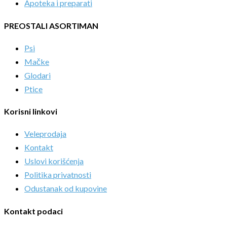
Apoteka i preparati
PREOSTALI ASORTIMAN
Psi
Mačke
Glodari
Ptice
Korisni linkovi
Veleprodaja
Kontakt
Uslovi korišćenja
Politika privatnosti
Odustanak od kupovine
Kontakt podaci