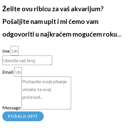
Želite ovu ribicu za vaš akvarijum?
Pošaljite nam upit i mi ćemo vam
odgovoriti u najkraćem mogućem roku...
Ime
Email
Message
POŠALJI UPIT