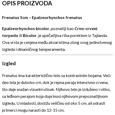
OPIS PROIZVODA
Frenatus 5cm – Epalzeorhynchos frenatus
Epalzeorhynchos bicolor
, poznatiji kao
Crno-crveni
torpedo
ili
Bicolor
, je upečatljiva riba poreklom iz Tajlanda.
Ova vrsta je cenjena među akvaristima zbog svog jedinstvenog
izgleda i dinamičnog temperamenta.
Izgled
Frenatus ima karakteristično telo sa kontrastnim bojama. Veći
deo tela je duboko crn, dok je repna peraja intenzivno crvena,
što daje snažan vizuelni utisak. Njihovo telo je izduženo i vitko,
sa leđnom perajom koja doprinosi njihovom prepoznatljivom
izgledu. U mladosti, dostižu veličinu od oko 5 cm, ali odrasli
primerci mogu narasti do 12-15 cm.