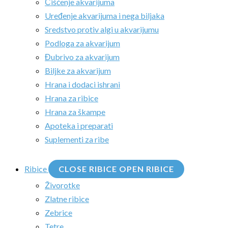
Čišćenje akvarijuma
Uređenje akvarijuma i nega biljaka
Sredstvo protiv algi u akvarijumu
Podloga za akvarijum
Đubrivo za akvarijum
Biljke za akvarijum
Hrana i dodaci ishrani
Hrana za ribice
Hrana za škampe
Apoteka i preparati
Suplementi za ribe
Ribice
CLOSE RIBICE
OPEN RIBICE
Živorotke
Zlatne ribice
Zebrice
Tetre