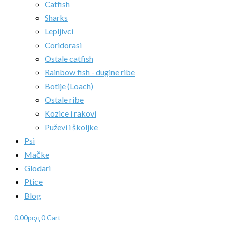
Catfish
Sharks
Lepljivci
Coridorasi
Ostale catfish
Rainbow fish - dugine ribe
Botije (Loach)
Ostale ribe
Kozice i rakovi
Puževi i školjke
Psi
Mačke
Glodari
Ptice
Blog
0.00
рсд
0
Cart