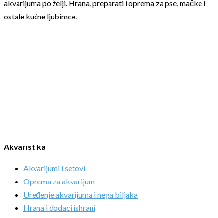
akvarijuma po želji. Hrana, preparati i oprema za pse, mačke i
ostale kućne ljubimce.
Akvaristika
Akvarijumi i setovi
Oprema za akvarijum
Uređenje akvarijuma i nega biljaka
Hrana i dodaci ishrani