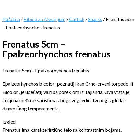
Početna
/
Ribice za Akvarijum
/
Catfish
/
Sharks
/ Frenatus 5cm
– Epalzeorhynchos frenatus
Frenatus 5cm –
Epalzeorhynchos frenatus
Frenatus 5cm – Epalzeorhynchos frenatus
Epalzeorhynchos bicolor , poznatiji kao Crno-crveni torpedo ili
Bicolor , je upečatljiva riba poreklom iz Tajlanda. Ova vrsta je
cenjena među akvaristima zbog svog jedinstvenog izgleda i
dinamičnog temperamenta.
Izgled
Frenatus ima karakteristično telo sa kontrastnim bojama.