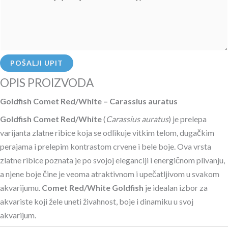
POŠALJI UPIT
OPIS PROIZVODA
Goldfish Comet Red/White – Carassius auratus
Goldfish Comet Red/White
(
Carassius auratus
) je prelepa
varijanta zlatne ribice koja se odlikuje vitkim telom, dugačkim
perajama i prelepim kontrastom crvene i bele boje. Ova vrsta
zlatne ribice poznata je po svojoj eleganciji i energičnom plivanju,
a njene boje čine je veoma atraktivnom i upečatljivom u svakom
akvarijumu.
Comet Red/White Goldfish
je idealan izbor za
akvariste koji žele uneti živahnost, boje i dinamiku u svoj
akvarijum.