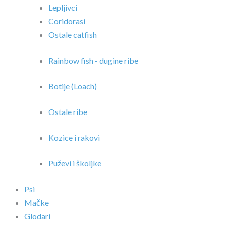
Lepljivci
Coridorasi
Ostale catfish
Rainbow fish - dugine ribe
Botije (Loach)
Ostale ribe
Kozice i rakovi
Puževi i školjke
Psi
Mačke
Glodari