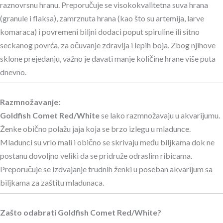
raznovrsnu hranu. Preporučuje se visokokvalitetna suva hrana
(granule i flaksa), zamrznuta hrana (kao što su artemija, larve
komaraca) i povremeni biljni dodaci poput spiruline ili sitno
seckanog povrća, za očuvanje zdravlja i lepih boja. Zbog njihove
sklone prejedanju, važno je davati manje količine hrane više puta
dnevno.
Razmnožavanje:
Goldfish Comet Red/White
se lako razmnožavaju u akvarijumu.
Ženke obično polažu jaja koja se brzo izlegu u mladunce.
Mladunci su vrlo mali i obično se skrivaju među biljkama dok ne
postanu dovoljno veliki da se pridruže odraslim ribicama.
Preporučuje se izdvajanje trudnih ženki u poseban akvarijum sa
biljkama za zaštitu mladunaca.
Zašto odabrati Goldfish Comet Red/White?