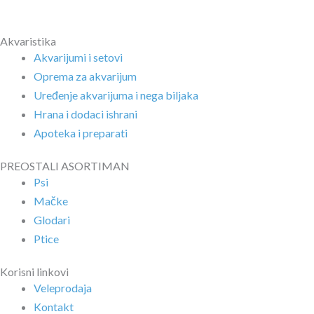
Akvaristika
Akvarijumi i setovi
Oprema za akvarijum
Uređenje akvarijuma i nega biljaka
Hrana i dodaci ishrani
Apoteka i preparati
PREOSTALI ASORTIMAN
Psi
Mačke
Glodari
Ptice
Korisni linkovi
Veleprodaja
Kontakt