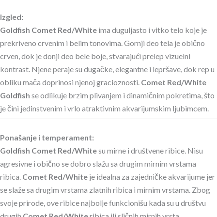
Izgled:
Goldfish Comet Red/White
ima duguljasto i vitko telo koje je
prekriveno crvenim i belim tonovima. Gornji deo tela je obično
crven, dok je donji deo bele boje, stvarajući prelep vizuelni
kontrast. Njene peraje su dugačke, elegantne i lepršave, dok rep u
obliku mača doprinosi njenoj gracioznosti.
Comet Red/White
Goldfish
se odlikuje brzim plivanjem i dinamičnim pokretima, što
je čini jedinstvenim i vrlo atraktivnim akvarijumskim ljubimcem.
Ponašanje i temperament:
Goldfish Comet Red/White
su mirne i društvene ribice. Nisu
agresivne i obično se dobro slažu sa drugim mirnim vrstama
ribica.
Comet Red/White
je idealna za zajedničke akvarijume jer
se slaže sa drugim vrstama zlatnih ribica i mirnim vrstama. Zbog
svoje prirode, ove ribice najbolje funkcionišu kada su u društvu
drugih
Comet Red/White
ribica ili sličnih mirnih vrsta.