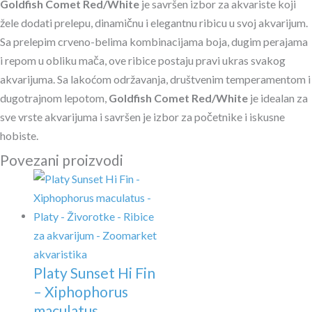
Goldfish Comet Red/White
je savršen izbor za akvariste koji
žele dodati prelepu, dinamičnu i elegantnu ribicu u svoj akvarijum.
Sa prelepim crveno-belima kombinacijama boja, dugim perajama
i repom u obliku mača, ove ribice postaju pravi ukras svakog
akvarijuma. Sa lakoćom održavanja, društvenim temperamentom i
dugotrajnom lepotom,
Goldfish Comet Red/White
je idealan za
sve vrste akvarijuma i savršen je izbor za početnike i iskusne
hobiste.
Povezani proizvodi
Platy Sunset Hi Fin
– Xiphophorus
maculatus