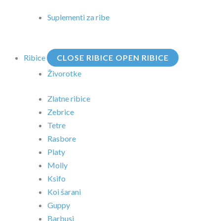
Suplementi za ribe
Ribice
CLOSE RIBICE
OPEN RIBICE
Živorotke
Zlatne ribice
Zebrice
Tetre
Rasbore
Platy
Molly
Ksifo
Koi šarani
Guppy
Barbusi