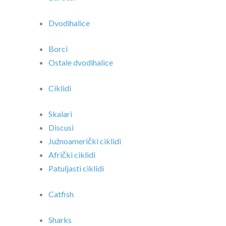
Dvodihalice
Borci
Ostale dvodihalice
Ciklidi
Skalari
Discusi
Južnoamerički ciklidi
Afrički ciklidi
Patuljasti ciklidi
Catfish
Sharks