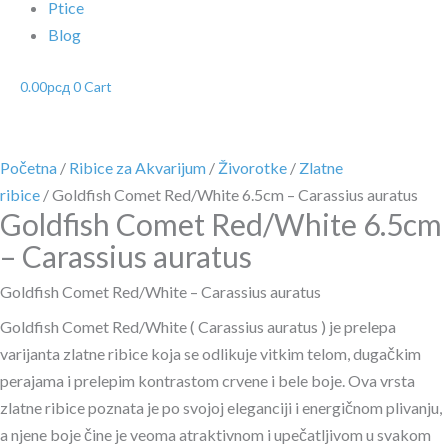
Ptice
Blog
0.00
рсд
0
Cart
Početna
/
Ribice za Akvarijum
/
Živorotke
/
Zlatne
ribice
/ Goldfish Comet Red/White 6.5cm – Carassius auratus
Goldfish Comet Red/White 6.5cm
– Carassius auratus
Goldfish Comet Red/White – Carassius auratus
Goldfish Comet Red/White ( Carassius auratus ) je prelepa
varijanta zlatne ribice koja se odlikuje vitkim telom, dugačkim
perajama i prelepim kontrastom crvene i bele boje. Ova vrsta
zlatne ribice poznata je po svojoj eleganciji i energičnom plivanju,
a njene boje čine je veoma atraktivnom i upečatljivom u svakom