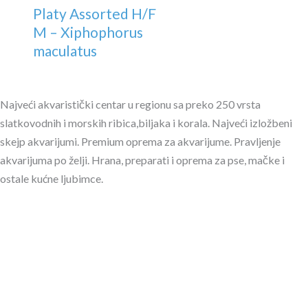
Platy Assorted H/F
M – Xiphophorus
maculatus
Najveći akvaristički centar u regionu sa preko 250 vrsta
slatkovodnih i morskih ribica,biljaka i korala. Najveći izložbeni
skejp akvarijumi. Premium oprema za akvarijume. Pravljenje
akvarijuma po želji. Hrana, preparati i oprema za pse, mačke i
ostale kućne ljubimce.