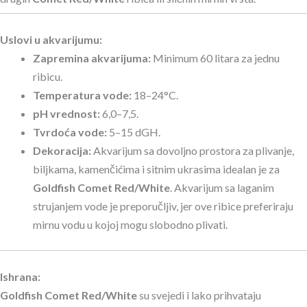
Uslovi u akvarijumu:
Zapremina akvarijuma:
Minimum 60 litara za jednu
ribicu.
Temperatura vode:
18–24°C.
pH vrednost:
6,0–7,5.
Tvrdoća vode:
5–15 dGH.
Dekoracija:
Akvarijum sa dovoljno prostora za plivanje,
biljkama, kamenčićima i sitnim ukrasima idealan je za
Goldfish Comet Red/White
. Akvarijum sa laganim
strujanjem vode je preporučljiv, jer ove ribice preferiraju
mirnu vodu u kojoj mogu slobodno plivati.
Ishrana:
Goldfish Comet Red/White
su svejedi i lako prihvataju