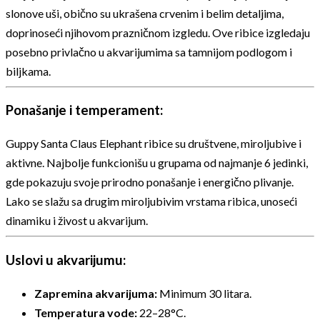
slonove uši, obično su ukrašena crvenim i belim detaljima,
doprinoseći njihovom prazničnom izgledu. Ove ribice izgledaju
posebno privlačno u akvarijumima sa tamnijom podlogom i
biljkama.
Ponašanje i temperament:
Guppy Santa Claus Elephant ribice su društvene, miroljubive i
aktivne. Najbolje funkcionišu u grupama od najmanje 6 jedinki,
gde pokazuju svoje prirodno ponašanje i energično plivanje.
Lako se slažu sa drugim miroljubivim vrstama ribica, unoseći
dinamiku i živost u akvarijum.
Uslovi u akvarijumu:
Zapremina akvarijuma:
Minimum 30 litara.
Temperatura vode:
22–28°C.