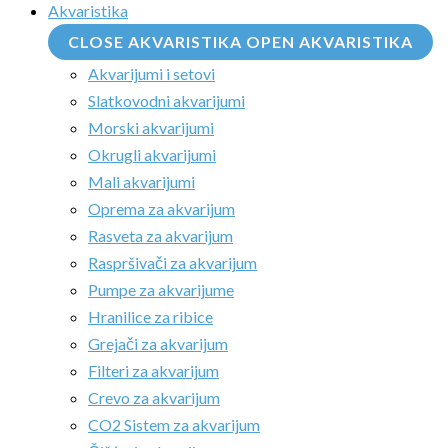
Akvaristika
CLOSE AKVARISTIKA
OPEN AKVARISTIKA
Akvarijumi i setovi
Slatkovodni akvarijumi
Morski akvarijumi
Okrugli akvarijumi
Mali akvarijumi
Oprema za akvarijum
Rasveta za akvarijum
Raspršivači za akvarijum
Pumpe za akvarijume
Hranilice za ribice
Grejači za akvarijum
Filteri za akvarijum
Crevo za akvarijum
CO2 Sistem za akvarijum