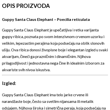
OPIS PROIZVODA
Guppy Santa Claus Elephant – Poecilia reticulata
Guppy Santa Claus Elephant je upečatljiva i retka varijanta
guppy ribica, poznata po svom intenzivnom crvenom uzorku i
velikim, lepezastim perajima koja podsećaju na oblik slonovih
ušiju. Ova ribica donosi živopisne boje i elegantan izgled u svaki
akvarijum, čineći ga prazničnim i dinamičnim. Njihova
prilagodljivost i jednostavna nega čine ih idealnim izborom za
akvariste svih nivoa iskustva.
Izgled:
Guppy Santa Claus Elephant ima telo jarke crvene ili
narandžaste boje, često sa svetlim nijansama ili metalik
odsjajem. Njihova široka i simetrična peraja, koja podsećaju na