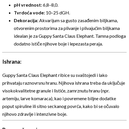
pH vrednost:
6,8–8,0.
Tvrdoća vode:
10–25 dGH.
Dekoracija:
Akvarijum sa gusto zasađenim biljkama,
otvorenim prostorima za plivanje i plivajućim biljkama
idealan je za Guppy Santa Claus Elephant. Tamna podloga
dodatno ističe njihove boje i lepezasta peraja.
Ishrana:
Guppy Santa Claus Elephant ribice su svaštojedi i lako
prihvataju raznovrsnu hranu. Njihova ishrana treba da uključuje
visokokvalitetne granule i listiće, zamrznutu hranu (npr.
artemiju, larve komaraca), kao i povremene biljne dodatke
poput spiruline ili sitno seckanog povrća, kako bi se očuvalo
njihovo zdravlje i intenzivne boje.