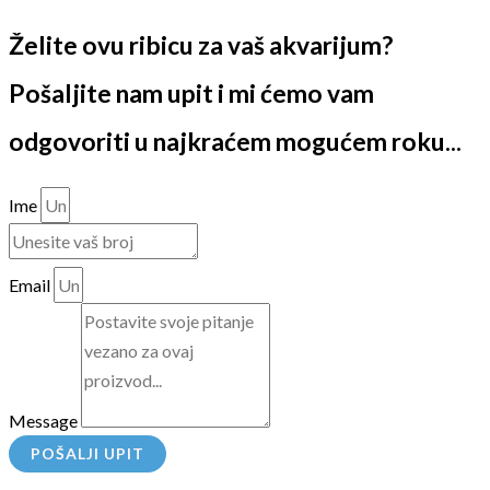
Želite ovu ribicu za vaš akvarijum?
Pošaljite nam upit i mi ćemo vam
odgovoriti u najkraćem mogućem roku...
Ime
Email
Message
POŠALJI UPIT