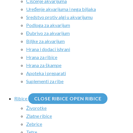
Čišćenje akvarijuma
Uređenje akvarijuma i nega biljaka
Sredstvo protiv algi u akvarijumu
Podloga za akvarijum
Đubrivo za akvarijum
Biljke za akvarijum
Hrana i dodaci ishrani
Hrana za ribice
Hrana za škampe
Apoteka i preparati
Suplementi za ribe
Ribice
CLOSE RIBICE
OPEN RIBICE
Živorotke
Zlatne ribice
Zebrice
Tetre