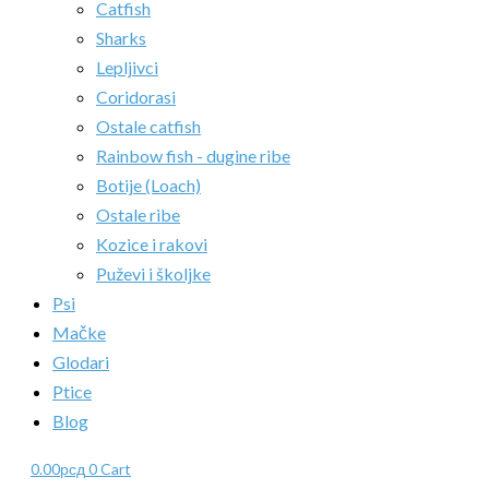
Catfish
Sharks
Lepljivci
Coridorasi
Ostale catfish
Rainbow fish - dugine ribe
Botije (Loach)
Ostale ribe
Kozice i rakovi
Puževi i školjke
Psi
Mačke
Glodari
Ptice
Blog
0.00
рсд
0
Cart