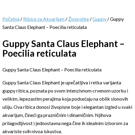
Početna
/
Ribice za Akvarijum
/
Živorotke
/
Guppy
/ Guppy
Santa Claus Elephant – Poecilia reticulata
Guppy Santa Claus Elephant –
Poecilia reticulata
Guppy Santa Claus Elephant – Poecilia reticulata
Guppy Santa Claus Elephant je upečatljiva i retka varijanta
guppy ribica, poznata po svom intenzivnom crvenom uzorku i
velikim, lepezastim perajima koja podsećaju na oblik slonovih
ušiju. Ova ribica donosi živopisne boje i elegantan izgled u svaki
akvarijum, čineći ga prazničnim i dinamičnim. Njihova
prilagodljivost i jednostavna nega čine ih idealnim izborom za
akvariste svih nivoa iskustva.