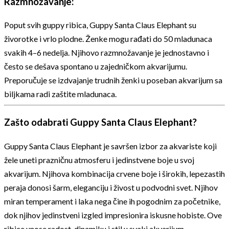
Razmnožavanje:
Poput svih guppy ribica, Guppy Santa Claus Elephant su
živorotke i vrlo plodne. Ženke mogu rađati do 50 mladunaca
svakih 4–6 nedelja. Njihovo razmnožavanje je jednostavno i
često se dešava spontano u zajedničkom akvarijumu.
Preporučuje se izdvajanje trudnih ženki u poseban akvarijum sa
biljkama radi zaštite mladunaca.
Zašto odabrati Guppy Santa Claus Elephant?
Guppy Santa Claus Elephant je savršen izbor za akvariste koji
žele uneti prazničnu atmosferu i jedinstvene boje u svoj
akvarijum. Njihova kombinacija crvene boje i širokih, lepezastih
peraja donosi šarm, eleganciju i živost u podvodni svet. Njihov
miran temperament i laka nega čine ih pogodnim za početnike,
dok njihov jedinstveni izgled impresionira iskusne hobiste. Ove
ribice unose radost, dinamiku i stil u svaki akvarijum.