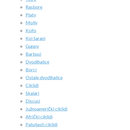
Rasbore
Platy
Molly
Ksifo
Koi šarani
Guppy
Barbusi
Dvodihalice
Borci
Ostale dvodihalice
Ciklidi
Skalari
Discusi
Južnoamerički ciklidi
Afrički ciklidi
Patuljasti ciklidi