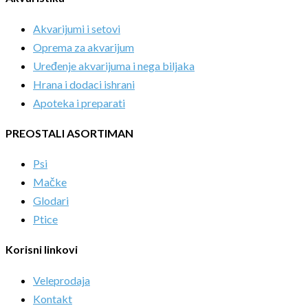
Akvarijumi i setovi
Oprema za akvarijum
Uređenje akvarijuma i nega biljaka
Hrana i dodaci ishrani
Apoteka i preparati
PREOSTALI ASORTIMAN
Psi
Mačke
Glodari
Ptice
Korisni linkovi
Veleprodaja
Kontakt