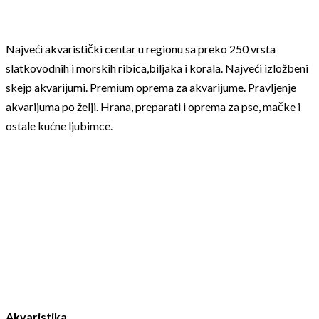
Najveći akvaristički centar u regionu sa preko 250 vrsta
slatkovodnih i morskih ribica,biljaka i korala. Najveći izložbeni
skejp akvarijumi. Premium oprema za akvarijume. Pravljenje
akvarijuma po želji. Hrana, preparati i oprema za pse, mačke i
ostale kućne ljubimce.
Akvaristika