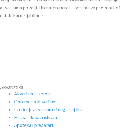
akvarijuma po želji. Hrana, preparati i oprema za pse, mačke i
ostale kućne ljubimce.
Akvaristika
Akvarijumi i setovi
Oprema za akvarijum
Uređenje akvarijuma i nega biljaka
Hrana i dodaci ishrani
Apoteka i preparati