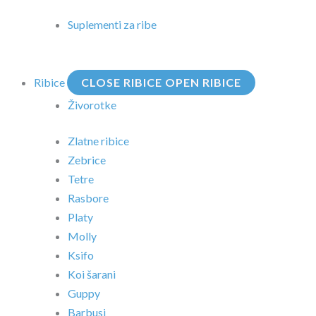
Suplementi za ribe
Ribice
CLOSE RIBICE
OPEN RIBICE
Živorotke
Zlatne ribice
Zebrice
Tetre
Rasbore
Platy
Molly
Ksifo
Koi šarani
Guppy
Barbusi