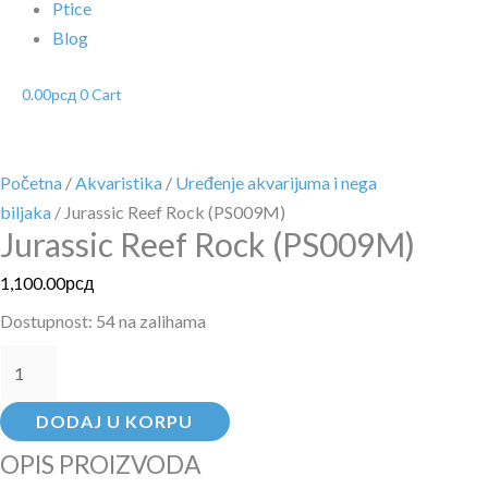
Ptice
Blog
0.00
рсд
0
Cart
Početna
/
Akvaristika
/
Uređenje akvarijuma i nega
biljaka
/ Jurassic Reef Rock (PS009M)
Jurassic Reef Rock (PS009M)
1,100.00
рсд
Dostupnost:
54 na zalihama
DODAJ U KORPU
OPIS PROIZVODA