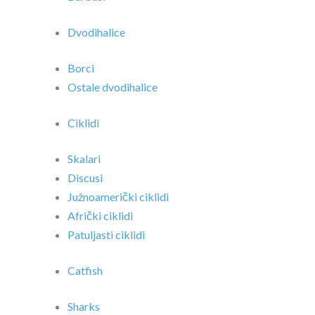
Dvodihalice
Borci
Ostale dvodihalice
Ciklidi
Skalari
Discusi
Južnoamerički ciklidi
Afrički ciklidi
Patuljasti ciklidi
Catfish
Sharks