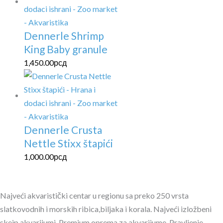
Dennerle Shrimp
King Baby granule
1,450.00
рсд
Dennerle Crusta
Nettle Stixx štapići
1,000.00
рсд
Najveći akvaristički centar u regionu sa preko 250 vrsta
slatkovodnih i morskih ribica,biljaka i korala. Najveći izložbeni
skejp akvarijumi. Premium oprema za akvarijume. Pravljenje