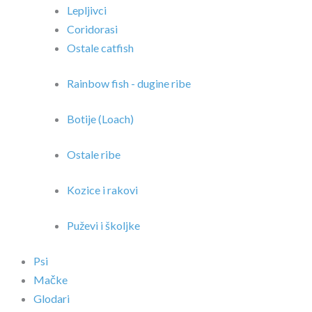
Lepljivci
Coridorasi
Ostale catfish
Rainbow fish - dugine ribe
Botije (Loach)
Ostale ribe
Kozice i rakovi
Puževi i školjke
Psi
Mačke
Glodari