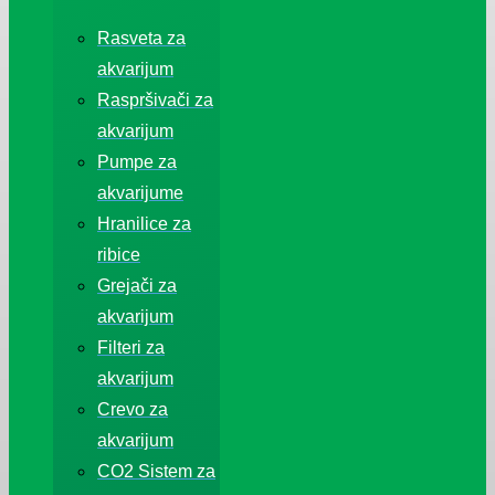
Rasveta za
akvarijum
Raspršivači za
akvarijum
Pumpe za
akvarijume
Hranilice za
ribice
Grejači za
akvarijum
Filteri za
akvarijum
Crevo za
akvarijum
CO2 Sistem za