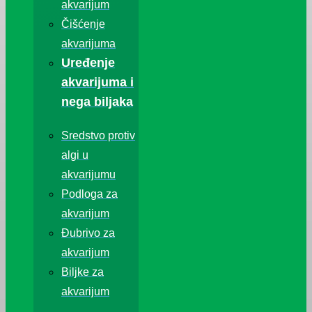
akvarijum
Čišćenje
akvarijuma
Uređenje
akvarijuma i
nega biljaka
Sredstvo protiv
algi u
akvarijumu
Podloga za
akvarijum
Đubrivo za
akvarijum
Biljke za
akvarijum