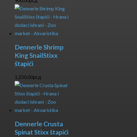
900.00
рсд
Dennerle Shrimp
King SnailStixx
štapići
1,250.00
рсд
Dennerle Crusta
Spinat Stixx štapići