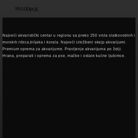
950.00
рсд
Najveći akvaristički centar u regionu sa preko 250 vrsta slatkovodnih i
morskih ribica,biljaka i korala. Najveći izložbeni skejp akvarijumi.
Premium oprema za akvarijume. Pravljenje akvarijuma po želji.
Hrana, preparati i oprema za pse, mačke i ostale kućne ljubimce.