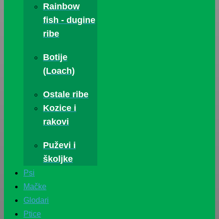
Rainbow
fish - dugine
ribe
Botije
(Loach)
Ostale ribe
Kozice i
rakovi
Puževi i
školjke
Psi
Mačke
Glodari
Ptice