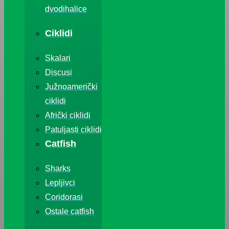
dvodihalice
Ciklidi
Skalari
Discusi
Južnoamerički
ciklidi
Afrički ciklidi
Patuljasti ciklidi
Catfish
Sharks
Lepljivci
Coridorasi
Ostale catfish