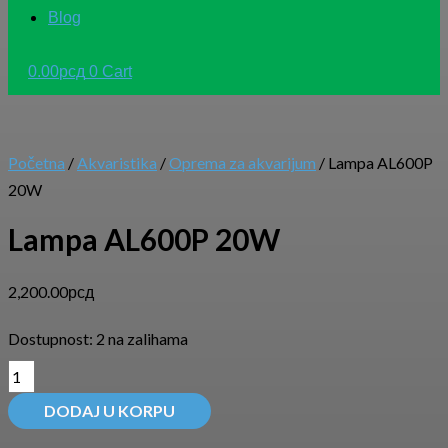
Blog
0.00
рсд
0
Cart
Početna
/
Akvaristika
/
Oprema za akvarijum
/ Lampa AL600P
20W
Lampa AL600P 20W
2,200.00
рсд
Dostupnost:
2 na zalihama
DODAJ U KORPU