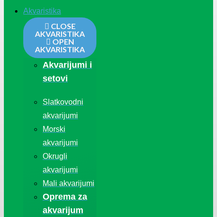
Akvaristika
CLOSE
AKVARISTIKA
OPEN
AKVARISTIKA
Akvarijumi i
setovi
Slatkovodni
akvarijumi
Morski
akvarijumi
Okrugli
akvarijumi
Mali akvarijumi
Oprema za
akvarijum