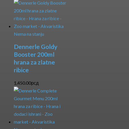
Nema na stanju
Dennerle Goldy
Booster 200ml
hrana za zlatne
ribice
1,450.00
рсд