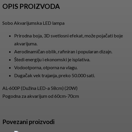
OPIS PROIZVODA
Sobo Akvarijumska LED lampa
Prirodna boja, 3D svetlosni efekat, može pojačati boje
akvarijuma.
Aerodinamičan oblik, rafiniran i popularan dizajn.
Štedi energiju i ekonomski je isplativa.
Vodootporna, otporna na vlagu.
Dugačak vek trajanja, preko 50.000 sati.
AL-600P (Dužina LED-a 58cm) (20W)
Pogodna za akvarijum od 60cm-70cm
Povezani proizvodi