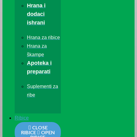
Hrana i
dodaci
ishrani
Hrana za ribice
Hrana za
škampe
Apoteka i
preparati
Suplementi za
ribe
Ribice
CLOSE
RIBICE
OPEN