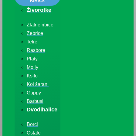
RIBICE
Živorotke
Zlatne ribice
Zebrice
Tetre
Rasbore
Platy
Molly
Ksifo
Koi šarani
Guppy
Barbusi
Dvodihalice
Borci
Ostale