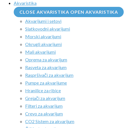
Akvaristika
CLOSE AKVARISTIKA
OPEN AKVARISTIKA
Akvarijumi i setovi
Slatkovodni akvarijumi
Morski akvarijumi
Okrugli akvarijumi
Mali akvarijumi
Oprema za akvarijum
Rasveta za akvarijum
Raspršivači za akvarijum
Pumpe za akvarijume
Hranilice za ribice
Grejači za akvarijum
Filteri za akvarijum
Crevo za akvarijum
CO2 Sistem za akvarijum