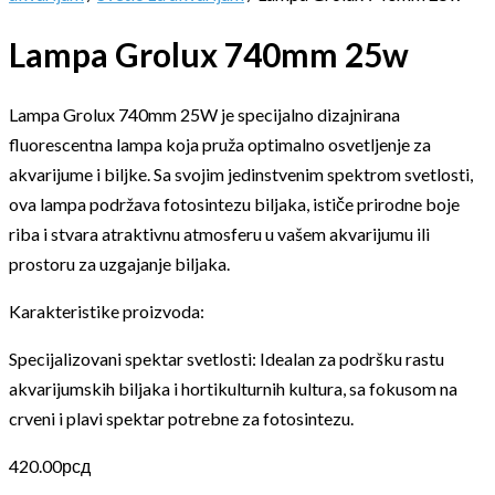
Lampa Grolux 740mm 25w
Lampa Grolux 740mm 25W je specijalno dizajnirana
fluorescentna lampa koja pruža optimalno osvetljenje za
akvarijume i biljke. Sa svojim jedinstvenim spektrom svetlosti,
ova lampa podržava fotosintezu biljaka, ističe prirodne boje
riba i stvara atraktivnu atmosferu u vašem akvarijumu ili
prostoru za uzgajanje biljaka.
Karakteristike proizvoda:
Specijalizovani spektar svetlosti: Idealan za podršku rastu
akvarijumskih biljaka i hortikulturnih kultura, sa fokusom na
crveni i plavi spektar potrebne za fotosintezu.
420.00
рсд