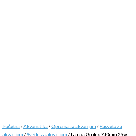
Početna
/
Akvaristika
/
Oprema za akvarijum
/
Rasveta za
akvarijum
/
Svetlo za akvarijum
/ Lampa Grolux 740mm 25w