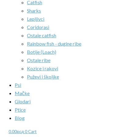
Catfish
Sharks
Lepljivci
Coridorasi
Ostale catfish
Rainbow fish - dugine ribe
Botije (Loach)
Ostale ribe
Kozice i rakovi
Puževi i školjke
Psi
Mačke
Glodari
Ptice
Blog
0.00
рсд
0
Cart