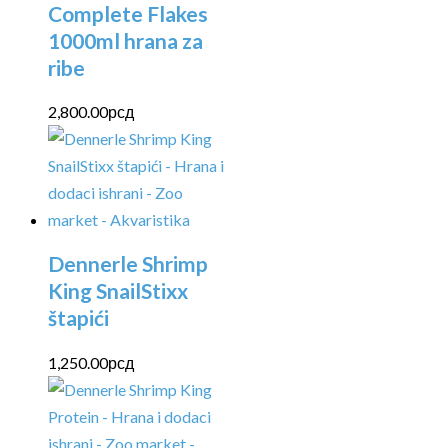
Complete Flakes
1000ml hrana za
ribe
2,800.00
рсд
Dennerle Shrimp
King SnailStixx
štapići
1,250.00
рсд