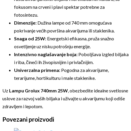
fokusom na crveni i plavi spektar potrebne za
fotosintezu.
Dimenzije:
Dužina lampe od 740 mm omogućava
pokrivanje većih površina akvarijuma ili staklenika.
Snaga od 25W:
Energetski efikasna, pruža snažno
osvetljenje uz nisku potrošnju energije.
Intenzivno naglašavanje boja:
Poboljšava izgled biljaka
i riba, čineći ih živopisnijim i privlačnijim.
Univerzalna primena:
Pogodna za akvarijume,
terarijume, hortikulturu i male staklenike.
Uz
Lampu Grolux 740mm 25W
, obezbedite idealne svetlosne
uslove za razvoj vaših biljaka i uživajte u akvarijumu koji odiše
zdravljem i lepotom.
Povezani proizvodi