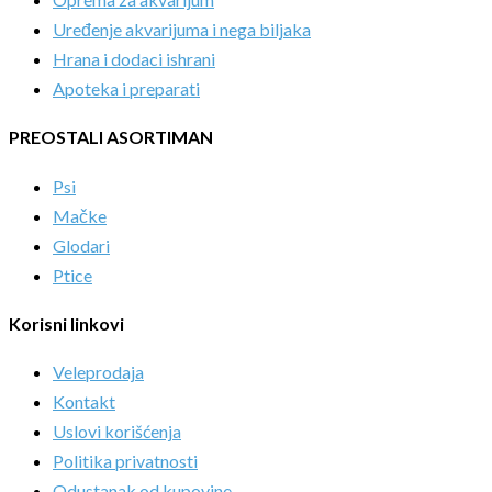
Uređenje akvarijuma i nega biljaka
Hrana i dodaci ishrani
Apoteka i preparati
PREOSTALI ASORTIMAN
Psi
Mačke
Glodari
Ptice
Korisni linkovi
Veleprodaja
Kontakt
Uslovi korišćenja
Politika privatnosti
Odustanak od kupovine