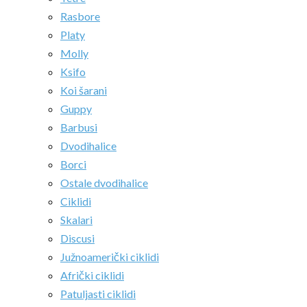
Rasbore
Platy
Molly
Ksifo
Koi šarani
Guppy
Barbusi
Dvodihalice
Borci
Ostale dvodihalice
Ciklidi
Skalari
Discusi
Južnoamerički ciklidi
Afrički ciklidi
Patuljasti ciklidi