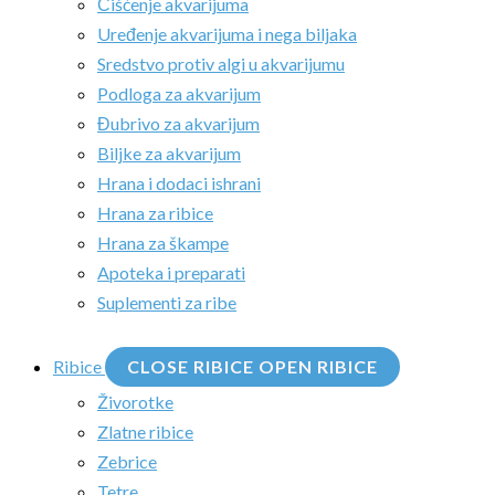
Čišćenje akvarijuma
Uređenje akvarijuma i nega biljaka
Sredstvo protiv algi u akvarijumu
Podloga za akvarijum
Đubrivo za akvarijum
Biljke za akvarijum
Hrana i dodaci ishrani
Hrana za ribice
Hrana za škampe
Apoteka i preparati
Suplementi za ribe
Ribice
CLOSE RIBICE
OPEN RIBICE
Živorotke
Zlatne ribice
Zebrice
Tetre