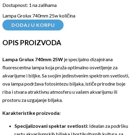
Dostupnost:
1 na zalihama
Lampa Grolux 740mm 25w količina
DODAJ U KORPU
OPIS PROIZVODA
Lampa Grolux 740mm 25W
je specijalno dizajnirana
fluorescentna lampa koja pruža optimalno osvetljenje za
akvarijume i biljke. Sa svojim jedinstvenim spektrom svetlosti,
ova lampa podržava fotosintezu biljaka, ističe prirodne boje
riba i stvara atraktivnu atmosferu u vašem akvarijumu ili
prostoru za uzgajanje biljaka.
Karakteristike proizvoda:
Specijalizovani spektar svetlosti:
Idealan za podršku
rastu akvarijumskih biljaka i hortikulturnih kultura, sa