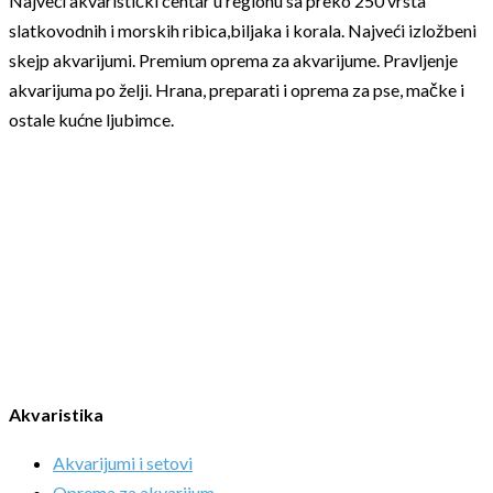
Najveći akvaristički centar u regionu sa preko 250 vrsta
slatkovodnih i morskih ribica,biljaka i korala. Najveći izložbeni
skejp akvarijumi. Premium oprema za akvarijume. Pravljenje
akvarijuma po želji. Hrana, preparati i oprema za pse, mačke i
ostale kućne ljubimce.
Akvaristika
Akvarijumi i setovi
Oprema za akvarijum