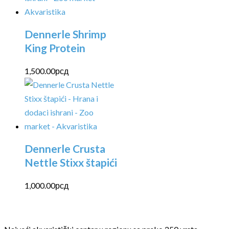
Dennerle Shrimp
King Protein
1,500.00
рсд
Dennerle Crusta
Nettle Stixx štapići
1,000.00
рсд