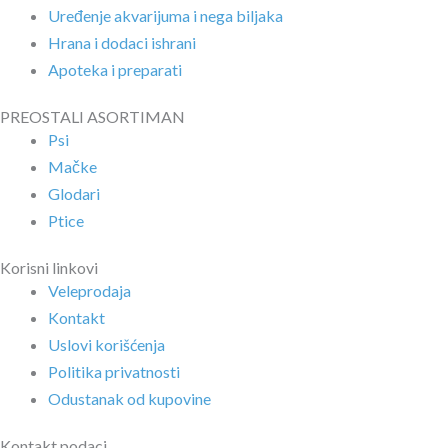
Uređenje akvarijuma i nega biljaka
Hrana i dodaci ishrani
Apoteka i preparati
PREOSTALI ASORTIMAN
Psi
Mačke
Glodari
Ptice
Korisni linkovi
Veleprodaja
Kontakt
Uslovi korišćenja
Politika privatnosti
Odustanak od kupovine
Kontakt podaci