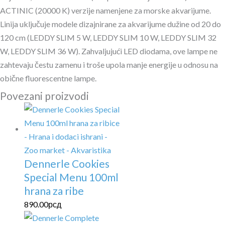
ACTINIC (20000 K) verzije namenjene za morske akvarijume.
Linija uključuje modele dizajnirane za akvarijume dužine od 20 do
120 cm (LEDDY SLIM 5 W, LEDDY SLIM 10 W, LEDDY SLIM 32
W, LEDDY SLIM 36 W). Zahvaljujući LED diodama, ove lampe ne
zahtevaju čestu zamenu i troše upola manje energije u odnosu na
obične fluorescentne lampe.
Povezani proizvodi
Dennerle Cookies
Special Menu 100ml
hrana za ribe
890.00
рсд