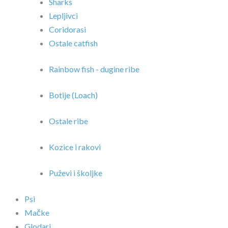
Sharks
Lepljivci
Coridorasi
Ostale catfish
Rainbow fish - dugine ribe
Botije (Loach)
Ostale ribe
Kozice i rakovi
Puževi i školjke
Psi
Mačke
Glodari