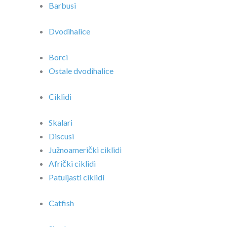
Barbusi
Dvodihalice
Borci
Ostale dvodihalice
Ciklidi
Skalari
Discusi
Južnoamerički ciklidi
Afrički ciklidi
Patuljasti ciklidi
Catfish