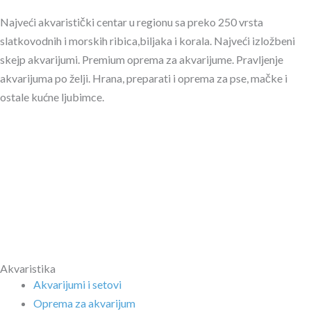
Najveći akvaristički centar u regionu sa preko 250 vrsta
slatkovodnih i morskih ribica,biljaka i korala. Najveći izložbeni
skejp akvarijumi. Premium oprema za akvarijume. Pravljenje
akvarijuma po želji. Hrana, preparati i oprema za pse, mačke i
ostale kućne ljubimce.
Akvaristika
Akvarijumi i setovi
Oprema za akvarijum