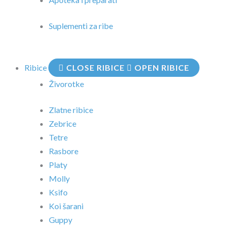
Suplementi za ribe
Ribice
CLOSE RIBICE
OPEN RIBICE
Živorotke
Zlatne ribice
Zebrice
Tetre
Rasbore
Platy
Molly
Ksifo
Koi šarani
Guppy