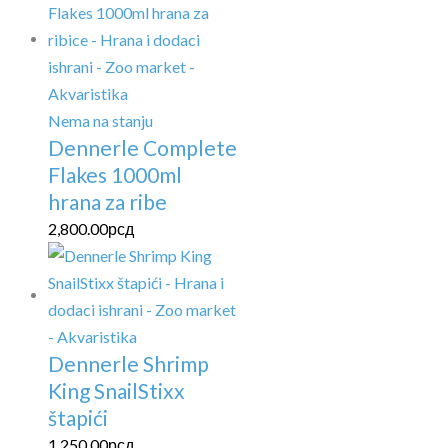
Nema na stanju
Dennerle Complete
Flakes 1000ml
hrana za ribe
2,800.00
рсд
Dennerle Shrimp
King SnailStixx
štapići
1,250.00
рсд