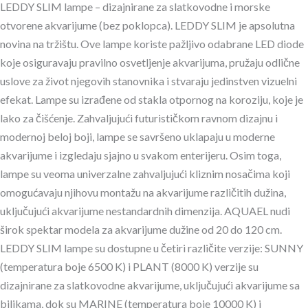
LEDDY SLIM lampe – dizajnirane za slatkovodne i morske
otvorene akvarijume (bez poklopca). LEDDY SLIM je apsolutna
novina na tržištu. Ove lampe koriste pažljivo odabrane LED diode
koje osiguravaju pravilno osvetljenje akvarijuma, pružaju odlične
uslove za život njegovih stanovnika i stvaraju jedinstven vizuelni
efekat. Lampe su izrađene od stakla otpornog na koroziju, koje je
lako za čišćenje. Zahvaljujući futurističkom ravnom dizajnu i
modernoj beloj boji, lampe se savršeno uklapaju u moderne
akvarijume i izgledaju sjajno u svakom enterijeru. Osim toga,
lampe su veoma univerzalne zahvaljujući kliznim nosačima koji
omogućavaju njihovu montažu na akvarijume različitih dužina,
uključujući akvarijume nestandardnih dimenzija. AQUAEL nudi
širok spektar modela za akvarijume dužine od 20 do 120 cm.
LEDDY SLIM lampe su dostupne u četiri različite verzije: SUNNY
(temperatura boje 6500 K) i PLANT (8000 K) verzije su
dizajnirane za slatkovodne akvarijume, uključujući akvarijume sa
biljkama, dok su MARINE (temperatura boje 10000 K) i