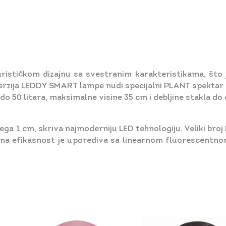
rističkom dizajnu sa svestranim karakteristikama, što
zija LEDDY SMART lampe nudi specijalni PLANT spektar koj
o 50 litara, maksimalne visine 35 cm i debljine stakla do
vega 1 cm, skriva najmoderniju LED tehnologiju. Veliki b
ena efikasnost je uporediva sa linearnom fluorescent