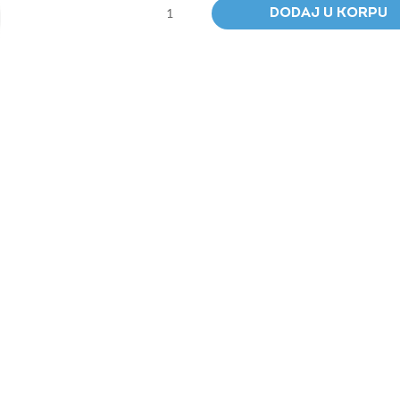
4.8W
DODAJ U KORPU
PLANT
D&N
BLACK
količina