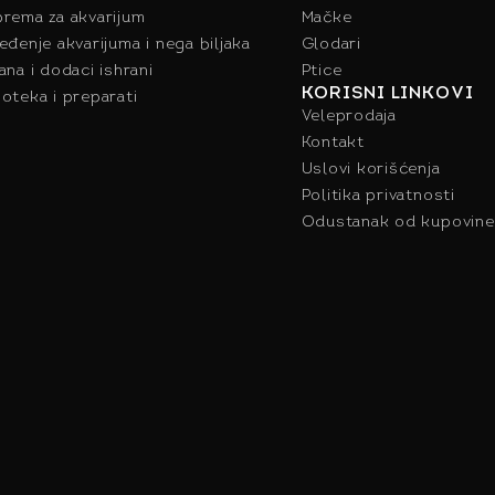
rema za akvarijum
Mačke
eđenje akvarijuma i nega biljaka
Glodari
ana i dodaci ishrani
Ptice
KORISNI LINKOVI
oteka i preparati
Veleprodaja
Kontakt
Uslovi korišćenja
Politika privatnosti
Odustanak od kupovine