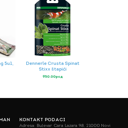
g 5u1,
Dennerle Crusta Spinat
Stixx štapići
950.00
рсд
IMAN
KONTAKT PODACI
Adresa: Bulevar Cara Lazara 98, 21000 Novi