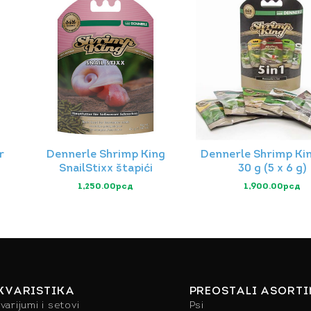
r
Dennerle Shrimp King
Dennerle Shrimp Kin
SnailStixx štapići
30 g (5 x 6 g)
1,250.00
рсд
1,900.00
рсд
KVARISTIKA
PREOSTALI ASORT
varijumi i setovi
Psi