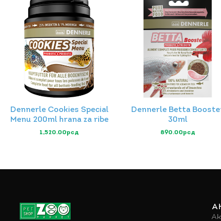
Dennerle Cookies Special
Dennerle Betta Booste
Menu 200ml hrana za ribe
30ml
1,520.00
рсд
890.00
рсд
A
Ak