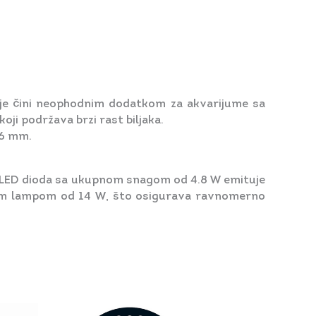
 je čini neophodnim dodatkom za akvarijume sa
i podržava brzi rast biljaka.
 6 mm.
roj LED dioda sa ukupnom snagom od 4.8 W emituje
nom lampom od 14 W, što osigurava ravnomerno