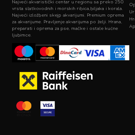
Najveći akvaristički centar u regionu sa preko 250
Op
vrsta slatkovodnih i morskih ribica,biljaka i korala.
Ur
Najveći izložbeni skejp akvarijumi. Premium oprema
Hr
za akvarijume. Pravljenje akvarijuma po želji. Hrana,
Ap
preparati i oprema za pse, mačke i ostale kućne
ljubimce.