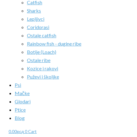
Catfish
Sharks
Lepljivci
Coridorasi
Ostale catfish
Rainbow fish - dugine ribe
Botije (Loach)
Ostale ribe
Kozice i rakovi
Puževi i školjke
Psi
Mačke
Glodari
Ptice
Blog
0.00
рсд
0
Cart