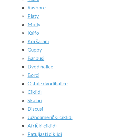
Rasbore
Platy
Molly
Ksifo
Koi šarani
Guppy
Barbusi
Dvodihalice
Borci
Ostale dvodihalice
Ciklidi
Skalari
Discusi
Južnoamerički ciklidi
Afrički ciklidi
Patuljasti ciklidi