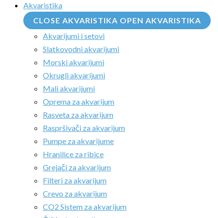
Akvaristika
CLOSE AKVARISTIKA
OPEN AKVARISTIKA
Akvarijumi i setovi
Slatkovodni akvarijumi
Morski akvarijumi
Okrugli akvarijumi
Mali akvarijumi
Oprema za akvarijum
Rasveta za akvarijum
Raspršivači za akvarijum
Pumpe za akvarijume
Hranilice za ribice
Grejači za akvarijum
Filteri za akvarijum
Crevo za akvarijum
CO2 Sistem za akvarijum