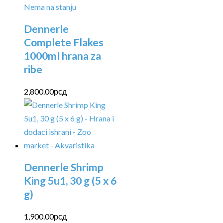
Nema na stanju
Dennerle
Complete Flakes
1000ml hrana za
ribe
2,800.00
рсд
Dennerle Shrimp
King 5u1, 30 g (5 x 6
g)
1,900.00
рсд