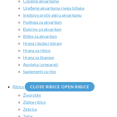
Čišćenje akvarijuma
Uređenje akvarijuma i nega biljaka
Sredstvo protiv algi u akvarijumu
Podloga za akvarijum
Đubrivo za akvarijum
Biljke za akvarijum
Hrana i dodaci ishrani
Hrana za ribice
Hrana za škampe
Apoteka i preparati
Suplementi za ribe
Ribice
CLOSE RIBICE
OPEN RIBICE
Živorotke
Zlatne ribice
Zebrice
Tetre