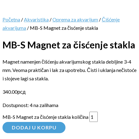
Početna
/
Akvaristika
/
Oprema za akvarijum
/
Čišćenje
akvarijuma
/ MB-S Magnet za čisćenje stakla
MB-S Magnet za čisćenje stakla
Magnet namenjen čišćenju akvarijumskog stakla debljine 3-4
mm. Veoma praktičan i lak za upotrebu. Čisti i uklanja nečistoće
i slojeve lagi sa stakla.
340.00
рсд
Dostupnost:
4 na zalihama
MB-S Magnet za čisćenje stakla količina
DODAJ U KORPU