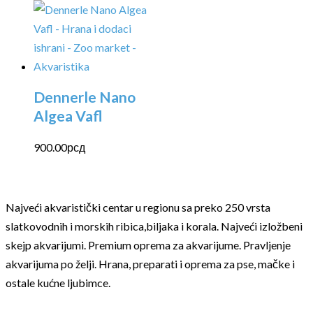
Dennerle Nano
Algea Vafl
900.00
рсд
Najveći akvaristički centar u regionu sa preko 250 vrsta
slatkovodnih i morskih ribica,biljaka i korala. Najveći izložbeni
skejp akvarijumi. Premium oprema za akvarijume. Pravljenje
akvarijuma po želji. Hrana, preparati i oprema za pse, mačke i
ostale kućne ljubimce.