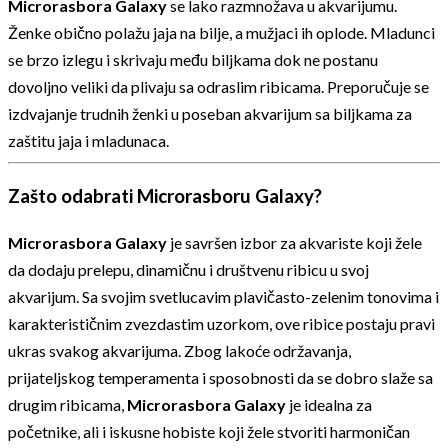
Microrasbora Galaxy
se lako razmnožava u akvarijumu.
Ženke obično polažu jaja na bilje, a mužjaci ih oplode. Mladunci
se brzo izlegu i skrivaju među biljkama dok ne postanu
dovoljno veliki da plivaju sa odraslim ribicama. Preporučuje se
izdvajanje trudnih ženki u poseban akvarijum sa biljkama za
zaštitu jaja i mladunaca.
Zašto odabrati Microrasboru Galaxy?
Microrasbora Galaxy
je savršen izbor za akvariste koji žele
da dodaju prelepu, dinamičnu i društvenu ribicu u svoj
akvarijum. Sa svojim svetlucavim plavičasto-zelenim tonovima i
karakterističnim zvezdastim uzorkom, ove ribice postaju pravi
ukras svakog akvarijuma. Zbog lakoće održavanja,
prijateljskog temperamenta i sposobnosti da se dobro slaže sa
drugim ribicama,
Microrasbora Galaxy
je idealna za
početnike, ali i iskusne hobiste koji žele stvoriti harmoničan