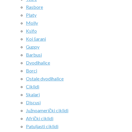
Rasbore
Platy
Molly
Ksifo
Koi šarani
Guppy
Barbusi
Dvodihalice
Borci
Ostale dvodihalice
Ciklidi
Skalari
Discusi
Južnoamerički ciklidi
Afrički ciklidi
Patuljasti ciklidi