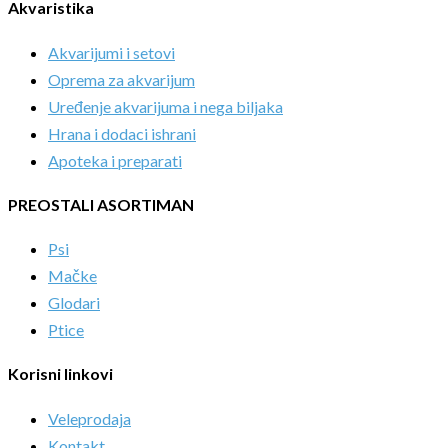
Akvaristika
Akvarijumi i setovi
Oprema za akvarijum
Uređenje akvarijuma i nega biljaka
Hrana i dodaci ishrani
Apoteka i preparati
PREOSTALI ASORTIMAN
Psi
Mačke
Glodari
Ptice
Korisni linkovi
Veleprodaja
Kontakt