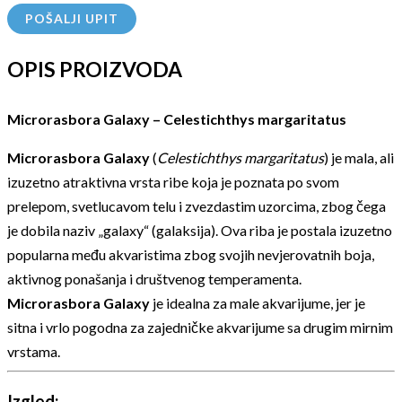
POŠALJI UPIT
OPIS PROIZVODA
Microrasbora Galaxy – Celestichthys margaritatus
Microrasbora Galaxy
(
Celestichthys margaritatus
) je mala, ali
izuzetno atraktivna vrsta ribe koja je poznata po svom
prelepom, svetlucavom telu i zvezdastim uzorcima, zbog čega
je dobila naziv „galaxy“ (galaksija). Ova riba je postala izuzetno
popularna među akvaristima zbog svojih nevjerovatnih boja,
aktivnog ponašanja i društvenog temperamenta.
Microrasbora Galaxy
je idealna za male akvarijume, jer je
sitna i vrlo pogodna za zajedničke akvarijume sa drugim mirnim
vrstama.
Izgled: