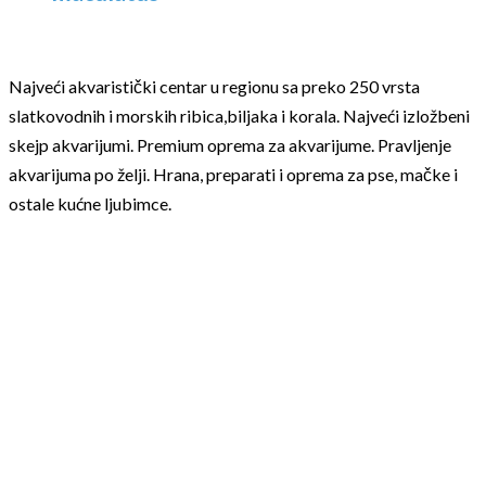
Najveći akvaristički centar u regionu sa preko 250 vrsta
slatkovodnih i morskih ribica,biljaka i korala. Najveći izložbeni
skejp akvarijumi. Premium oprema za akvarijume. Pravljenje
akvarijuma po želji. Hrana, preparati i oprema za pse, mačke i
ostale kućne ljubimce.