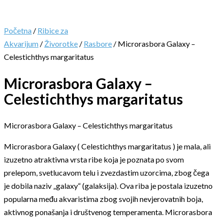
Početna
/
Ribice za
Akvarijum
/
Živorotke
/
Rasbore
/ Microrasbora Galaxy –
Celestichthys margaritatus
Microrasbora Galaxy –
Celestichthys margaritatus
Microrasbora Galaxy – Celestichthys margaritatus
Microrasbora Galaxy ( Celestichthys margaritatus ) je mala, ali
izuzetno atraktivna vrsta ribe koja je poznata po svom
prelepom, svetlucavom telu i zvezdastim uzorcima, zbog čega
je dobila naziv „galaxy“ (galaksija). Ova riba je postala izuzetno
popularna među akvaristima zbog svojih nevjerovatnih boja,
aktivnog ponašanja i društvenog temperamenta. Microrasbora