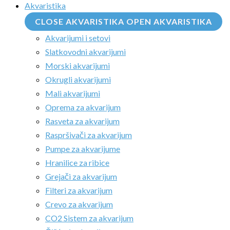
Akvaristika
CLOSE AKVARISTIKA
OPEN AKVARISTIKA
Akvarijumi i setovi
Slatkovodni akvarijumi
Morski akvarijumi
Okrugli akvarijumi
Mali akvarijumi
Oprema za akvarijum
Rasveta za akvarijum
Raspršivači za akvarijum
Pumpe za akvarijume
Hranilice za ribice
Grejači za akvarijum
Filteri za akvarijum
Crevo za akvarijum
CO2 Sistem za akvarijum