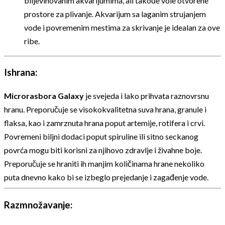
biljevinovanim akvarijumima, ali takođe vole otvorene
prostore za plivanje. Akvarijum sa laganim strujanjem
vode i povremenim mestima za skrivanje je idealan za ove
ribe.
Ishrana:
Microrasbora Galaxy
je svejeda i lako prihvata raznovrsnu
hranu. Preporučuje se visokokvalitetna suva hrana, granule i
flaksa, kao i zamrznuta hrana poput artemije, rotifera i crvi.
Povremeni biljni dodaci poput spiruline ili sitno seckanog
povrća mogu biti korisni za njihovo zdravlje i živahne boje.
Preporučuje se hraniti ih manjim količinama hrane nekoliko
puta dnevno kako bi se izbeglo prejedanje i zagađenje vode.
Razmnožavanje: