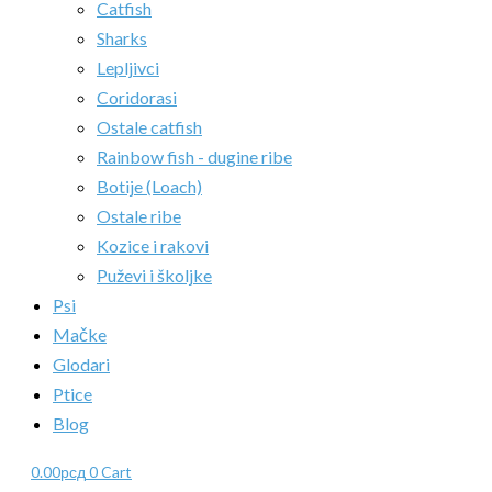
Catfish
Sharks
Lepljivci
Coridorasi
Ostale catfish
Rainbow fish - dugine ribe
Botije (Loach)
Ostale ribe
Kozice i rakovi
Puževi i školjke
Psi
Mačke
Glodari
Ptice
Blog
0.00
рсд
0
Cart