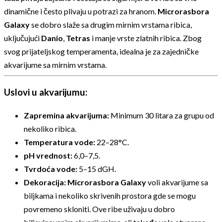
dinamične i često plivaju u potrazi za hranom.
Microrasbora
Galaxy
se dobro slaže sa drugim mirnim vrstama ribica,
uključujući
Danio
,
Tetras
i manje vrste zlatnih ribica. Zbog
svog prijateljskog temperamenta, idealna je za zajedničke
akvarijume sa mirnim vrstama.
Uslovi u akvarijumu:
Zapremina akvarijuma:
Minimum 30 litara za grupu od
nekoliko ribica.
Temperatura vode:
22–28°C.
pH vrednost:
6,0–7,5.
Tvrdoća vode:
5–15 dGH.
Dekoracija:
Microrasbora Galaxy
voli akvarijume sa
biljkama i nekoliko skrivenih prostora gde se mogu
povremeno skloniti. Ove ribe uživaju u dobro