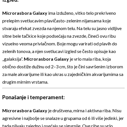
Microrasbora Galaxy
ima izduženo, vitko telo prekriveno
prelepim svetlucavim plavičasto-zelenim nijansama koje
stvaraju efekat zvezda na njenom telu. Na telu su jasno vidljive
sitne bele tačkice koje podsećaju na zvezde, čineći ovu ribu
vizuelno veoma privlačnom. Boje mogu varirati od plavih do
zelenih tonova, a njen svetlucavi izgled se često opisuje kao
„galaksija“.
Microrasbora Galaxy
je vrlo mala riba, koja
obično dostiže dužinu od 2–3 cm, što je čini savršenim izborom
za male akvarijume ili kao ukras u zajedničkim akvarijumima sa
drugim mirnim vrstama.
Ponašanje i temperament:
Microrasbora Galaxy
je društvena, mirna i aktivna riba. Nisu
agresivne i najbolje se snalaze u grupama od 6 ili više jedinki, jer
tada plivaju zajedno i osećaju se sigurnije. Ove ribe su vrlo