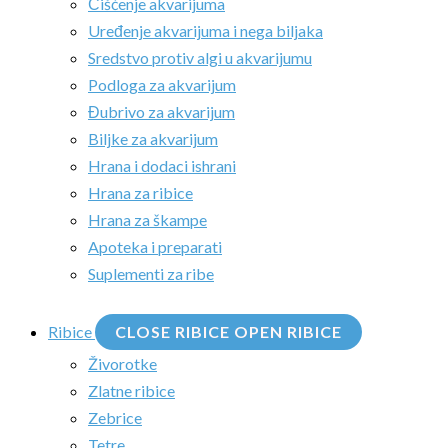
Čišćenje akvarijuma
Uređenje akvarijuma i nega biljaka
Sredstvo protiv algi u akvarijumu
Podloga za akvarijum
Đubrivo za akvarijum
Biljke za akvarijum
Hrana i dodaci ishrani
Hrana za ribice
Hrana za škampe
Apoteka i preparati
Suplementi za ribe
Ribice
CLOSE RIBICE
OPEN RIBICE
Živorotke
Zlatne ribice
Zebrice
Tetre