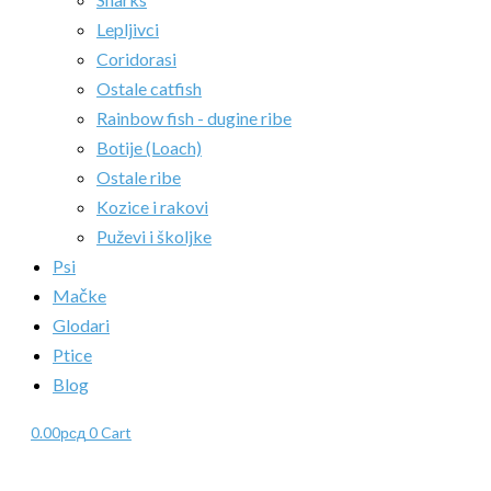
Lepljivci
Coridorasi
Ostale catfish
Rainbow fish - dugine ribe
Botije (Loach)
Ostale ribe
Kozice i rakovi
Puževi i školjke
Psi
Mačke
Glodari
Ptice
Blog
0.00
рсд
0
Cart