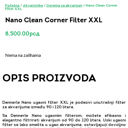
Početna
/
Akvaristika
/
Oprema za akvarijum
/ Nano Clean Corner
Filter XXL
Nano Clean Corner Filter XXL
8,500.00
рсд
Nema na zalihama
OPIS PROIZVODA
Dennerle Nano ugaoni filter XXL je podesivi unutrašnji filter
za akvarijume između 90 i 120 litara.
Sa Dennerle Nano ugaonim filterom, možete efikasno i
elegantno filtrirati akvarijum od 90 do 120 litara. Uski ugaoni
filter se lako smešta u ugao akvarijuma, ostavljajući dovoljno