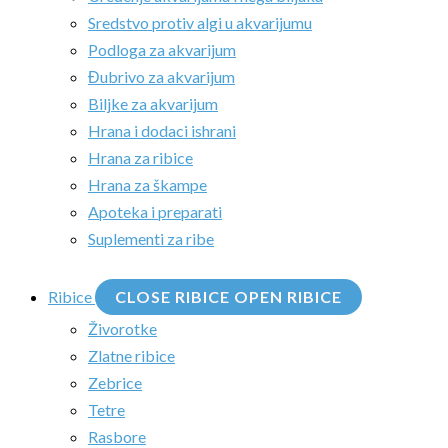
Sredstvo protiv algi u akvarijumu
Podloga za akvarijum
Đubrivo za akvarijum
Biljke za akvarijum
Hrana i dodaci ishrani
Hrana za ribice
Hrana za škampe
Apoteka i preparati
Suplementi za ribe
Ribice
CLOSE RIBICE
OPEN RIBICE
Živorotke
Zlatne ribice
Zebrice
Tetre
Rasbore