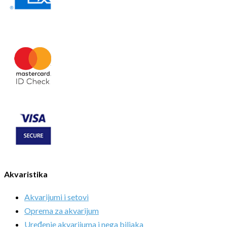
Akvaristika
Akvarijumi i setovi
Oprema za akvarijum
Uređenje akvarijuma i nega biljaka