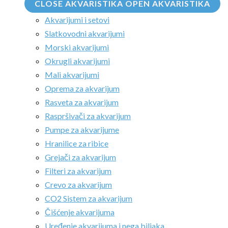
CLOSE AKVARISTIKA
OPEN AKVARISTIKA
Akvarijumi i setovi
Slatkovodni akvarijumi
Morski akvarijumi
Okrugli akvarijumi
Mali akvarijumi
Oprema za akvarijum
Rasveta za akvarijum
Raspršivači za akvarijum
Pumpe za akvarijume
Hranilice za ribice
Grejači za akvarijum
Filteri za akvarijum
Crevo za akvarijum
CO2 Sistem za akvarijum
Čišćenje akvarijuma
Uređenje akvarijuma i nega biljaka