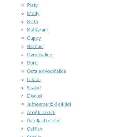
Platy
Molly
Ksifo
Koi šarani
Guppy
Barbusi
Dvodihalice
Borci
Ostale dvodihalice
Ciklidi
Skalari
Discusi
Južnoamerički ciklidi
Afrički ciklidi
Patuljasti ciklidi
Catfish
Sharks