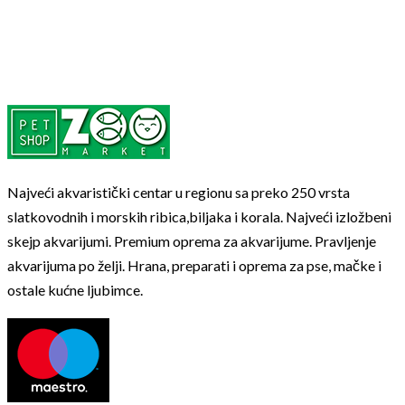
Najveći akvaristički centar u regionu sa preko 250 vrsta
slatkovodnih i morskih ribica,biljaka i korala. Najveći izložbeni
skejp akvarijumi. Premium oprema za akvarijume. Pravljenje
akvarijuma po želji. Hrana, preparati i oprema za pse, mačke i
ostale kućne ljubimce.