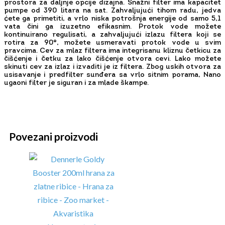
prostora za daljnje opcije dizajna. Snažni filter ima kapacitet
pumpe od 390 litara na sat. Zahvaljujući tihom radu, jedva
ćete ga primetiti, a vrlo niska potrošnja energije od samo 5,1
vata čini ga izuzetno efikasnim. Protok vode možete
kontinuirano regulisati, a zahvaljujući izlazu filtera koji se
rotira za 90°, možete usmeravati protok vode u svim
pravcima. Cev za mlaz filtera ima integrisanu kliznu četkicu za
čišćenje i četku za lako čišćenje otvora cevi. Lako možete
skinuti cev za izlaz i izvaditi je iz filtera. Zbog uskih otvora za
usisavanje i predfilter sunđera sa vrlo sitnim porama, Nano
ugaoni filter je siguran i za mlade škampe.
Povezani proizvodi