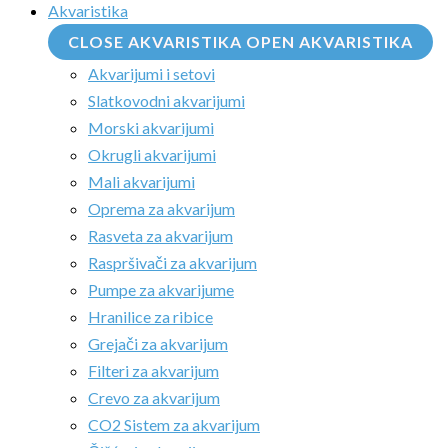
Akvaristika
CLOSE AKVARISTIKA
OPEN AKVARISTIKA
Akvarijumi i setovi
Slatkovodni akvarijumi
Morski akvarijumi
Okrugli akvarijumi
Mali akvarijumi
Oprema za akvarijum
Rasveta za akvarijum
Raspršivači za akvarijum
Pumpe za akvarijume
Hranilice za ribice
Grejači za akvarijum
Filteri za akvarijum
Crevo za akvarijum
CO2 Sistem za akvarijum