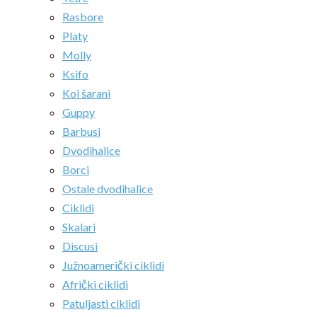
Rasbore
Platy
Molly
Ksifo
Koi šarani
Guppy
Barbusi
Dvodihalice
Borci
Ostale dvodihalice
Ciklidi
Skalari
Discusi
Južnoamerički ciklidi
Afrički ciklidi
Patuljasti ciklidi