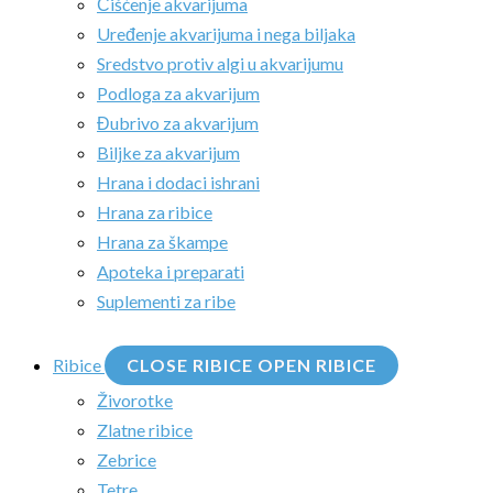
Čišćenje akvarijuma
Uređenje akvarijuma i nega biljaka
Sredstvo protiv algi u akvarijumu
Podloga za akvarijum
Đubrivo za akvarijum
Biljke za akvarijum
Hrana i dodaci ishrani
Hrana za ribice
Hrana za škampe
Apoteka i preparati
Suplementi za ribe
Ribice
CLOSE RIBICE
OPEN RIBICE
Živorotke
Zlatne ribice
Zebrice
Tetre