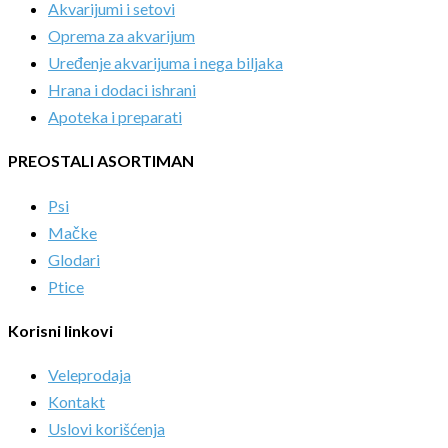
Akvarijumi i setovi
Oprema za akvarijum
Uređenje akvarijuma i nega biljaka
Hrana i dodaci ishrani
Apoteka i preparati
PREOSTALI ASORTIMAN
Psi
Mačke
Glodari
Ptice
Korisni linkovi
Veleprodaja
Kontakt
Uslovi korišćenja