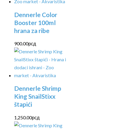
Dennerle Color
Booster 100ml
hrana za ribe
900.00
рсд
Dennerle Shrimp
King SnailStixx
štapići
1,250.00
рсд