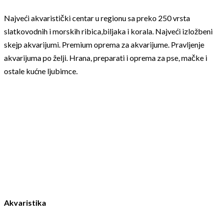
Najveći akvaristički centar u regionu sa preko 250 vrsta
slatkovodnih i morskih ribica,biljaka i korala. Najveći izložbeni
skejp akvarijumi. Premium oprema za akvarijume. Pravljenje
akvarijuma po želji. Hrana, preparati i oprema za pse, mačke i
ostale kućne ljubimce.
Akvaristika