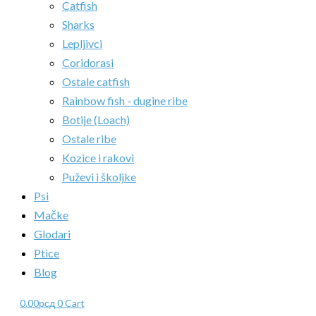
Catfish
Sharks
Lepljivci
Coridorasi
Ostale catfish
Rainbow fish - dugine ribe
Botije (Loach)
Ostale ribe
Kozice i rakovi
Puževi i školjke
Psi
Mačke
Glodari
Ptice
Blog
0.00
рсд
0
Cart