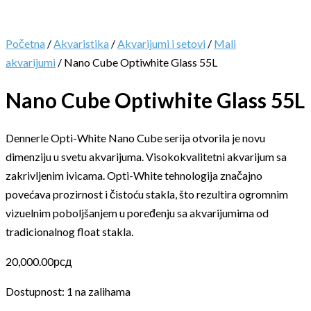
Početna
/
Akvaristika
/
Akvarijumi i setovi
/
Mali
akvarijumi
/ Nano Cube Optiwhite Glass 55L
Nano Cube Optiwhite Glass 55L
Dennerle Opti-White Nano Cube serija otvorila je novu
dimenziju u svetu akvarijuma. Visokokvalitetni akvarijum sa
zakrivljenim ivicama. Opti-White tehnologija značajno
povećava prozirnost i čistoću stakla, što rezultira ogromnim
vizuelnim poboljšanjem u poređenju sa akvarijumima od
tradicionalnog float stakla.
20,000.00
рсд
Dostupnost:
1 na zalihama