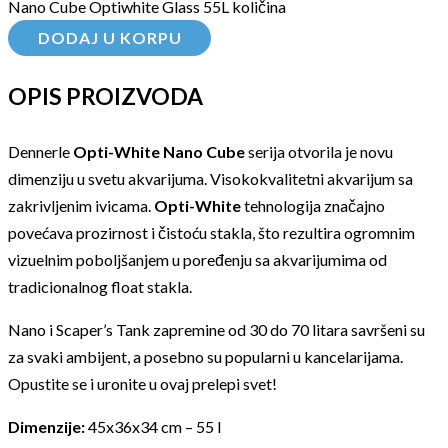
Nano Cube Optiwhite Glass 55L količina
DODAJ U KORPU
OPIS PROIZVODA
Dennerle
Opti-White Nano Cube
serija otvorila je novu
dimenziju u svetu akvarijuma. Visokokvalitetni akvarijum sa
zakrivljenim ivicama.
Opti-White
tehnologija značajno
povećava prozirnost i čistoću stakla, što rezultira ogromnim
vizuelnim poboljšanjem u poređenju sa akvarijumima od
tradicionalnog float stakla.
Nano i Scaper’s Tank zapremine od 30 do 70 litara savršeni su
za svaki ambijent, a posebno su popularni u kancelarijama.
Opustite se i uronite u ovaj prelepi svet!
Dimenzije:
45x36x34 cm – 55 l