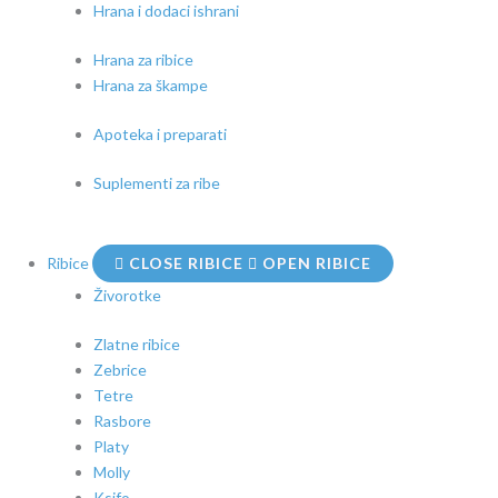
Hrana i dodaci ishrani
Hrana za ribice
Hrana za škampe
Apoteka i preparati
Suplementi za ribe
Ribice
CLOSE RIBICE
OPEN RIBICE
Živorotke
Zlatne ribice
Zebrice
Tetre
Rasbore
Platy
Molly
Ksifo