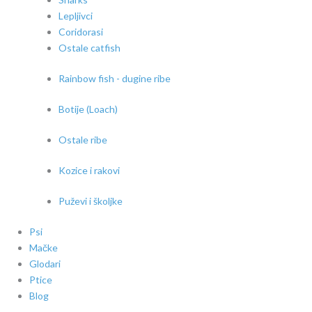
Lepljivci
Coridorasi
Ostale catfish
Rainbow fish - dugine ribe
Botije (Loach)
Ostale ribe
Kozice i rakovi
Puževi i školjke
Psi
Mačke
Glodari
Ptice
Blog