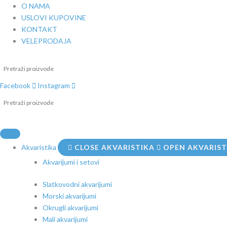
Pređi
O NAMA
na
USLOVI KUPOVINE
sadržaj
KONTAKT
VELEPRODAJA
Facebook
Instagram
Akvaristika
CLOSE AKVARISTIKA
OPEN AKVARIST
Akvarijumi i setovi
Slatkovodni akvarijumi
Morski akvarijumi
Okrugli akvarijumi
Mali akvarijumi