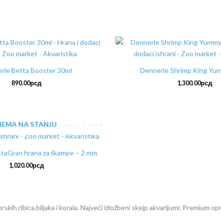
rle Betta Booster 30ml
Dennerle Shrimp King Yu
890.00
рсд
1,300.00
рсд
NEMA NA STANJU
taGran hrana za škampe – 2 mm
1,020.00
рсд
kih ribica,biljaka i korala. Najveći izložbeni skejp akvarijumi. Premium opr