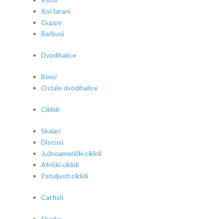
Koi šarani
Guppy
Barbusi
Dvodihalice
Borci
Ostale dvodihalice
Ciklidi
Skalari
Discusi
Južnoamerički ciklidi
Afrički ciklidi
Patuljasti ciklidi
Catfish
Sharks