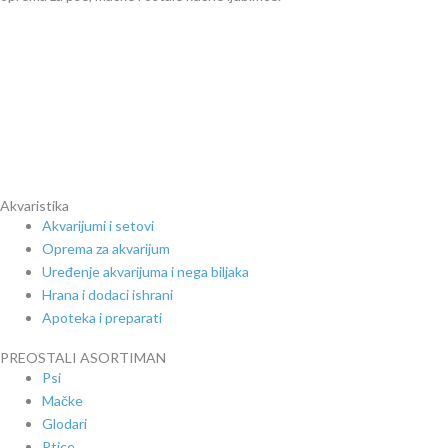
Akvaristika
Akvarijumi i setovi
Oprema za akvarijum
Uređenje akvarijuma i nega biljaka
Hrana i dodaci ishrani
Apoteka i preparati
PREOSTALI ASORTIMAN
Psi
Mačke
Glodari
Ptice