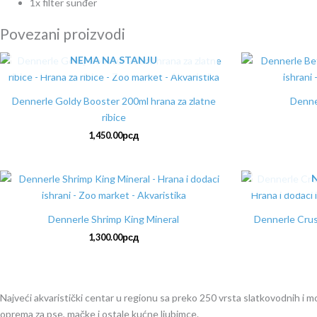
1x filter sunđer
Povezani proizvodi
NEMA NA STANJU
Dennerle Goldy Booster 200ml hrana za zlatne
Denne
ribice
1,450.00
рсд
Dennerle Shrimp King Mineral
Dennerle Crus
1,300.00
рсд
Najveći akvaristički centar u regionu sa preko 250 vrsta slatkovodnih i mors
oprema za pse, mačke i ostale kućne ljubimce.