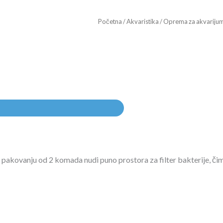
Početna
/
Akvaristika
/
Oprema za akvariju
pakovanju od 2 komada nudi puno prostora za filter bakterije, čime 