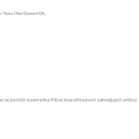
m
/ Nano Filter Element XXL
se postiže izvanredna filtraciona efikasnost zahvaljujući velikoj