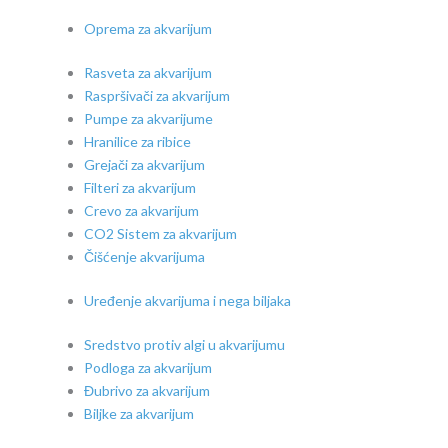
Oprema za akvarijum
Rasveta za akvarijum
Raspršivači za akvarijum
Pumpe za akvarijume
Hranilice za ribice
Grejači za akvarijum
Filteri za akvarijum
Crevo za akvarijum
CO2 Sistem za akvarijum
Čišćenje akvarijuma
Uređenje akvarijuma i nega biljaka
Sredstvo protiv algi u akvarijumu
Podloga za akvarijum
Đubrivo za akvarijum
Biljke za akvarijum