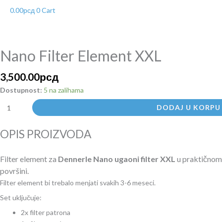
0.00
рсд
0
Cart
Nano
Filter
Element
Nano Filter Element XXL
XXL
količina
3,500.00
рсд
Dostupnost:
5 na zalihama
DODAJ U KORPU
OPIS PROIZVODA
Filter element za
Dennerle Nano ugaoni filter XXL
u praktičnom 
površini.
Filter element bi trebalo menjati svakih 3-6 meseci.
Set uključuje:
2x filter patrona