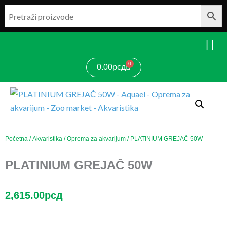
Pređi
na
sadržaj
0
Cart
0.00
рсд
Početna
/
Akvaristika
/
Oprema za akvarijum
/ PLATINIUM GREJAČ 50W
PLATINIUM GREJAČ 50W
2,615.00
рсд
PLATINIUM