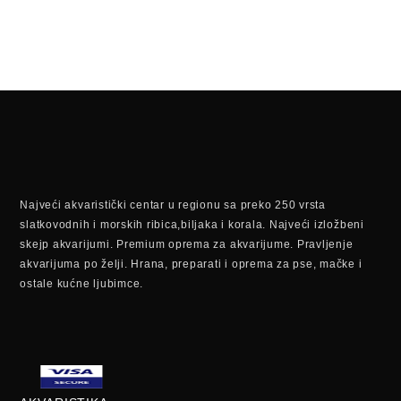
Najveći akvaristički centar u regionu sa preko 250 vrsta
slatkovodnih i morskih ribica,biljaka i korala. Najveći izložbeni
skejp akvarijumi. Premium oprema za akvarijume. Pravljenje
akvarijuma po želji. Hrana, preparati i oprema za pse, mačke i
ostale kućne ljubimce.