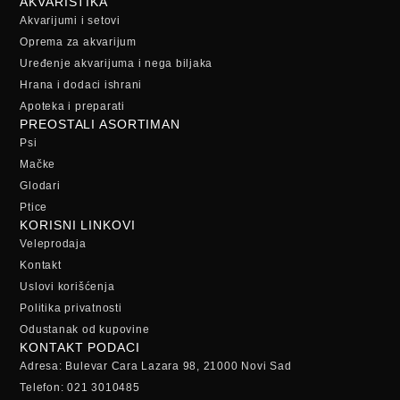
AKVARISTIKA
Akvarijumi i setovi
Oprema za akvarijum
Uređenje akvarijuma i nega biljaka
Hrana i dodaci ishrani
Apoteka i preparati
PREOSTALI ASORTIMAN
Psi
Mačke
Glodari
Ptice
KORISNI LINKOVI
Veleprodaja
Kontakt
Uslovi korišćenja
Politika privatnosti
Odustanak od kupovine
KONTAKT PODACI
Adresa: Bulevar Cara Lazara 98, 21000 Novi Sad
Telefon: 021 3010485