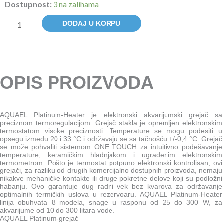
Dostupnost:
3 na zalihama
GREJAČ
50W
DODAJ U KORPU
količina
OPIS PROIZVODA
AQUAEL Platinum-Heater je elektronski akvarijumski grejač sa
preciznom termoregulacijom. Grejač stakla je opremljen elektronskim
termostatom visoke preciznosti. Temperature se mogu podesiti u
opsegu između 20 i 33 °C i održavaju se sa tačnošću +/-0,4 °C. Grejač
se može pohvaliti sistemom ONE TOUCH za intuitivno podešavanje
temperature, keramičkim hladnjakom i ugrađenim elektronskim
termometrom. Pošto je termostat potpuno elektronski kontrolisan, ovi
grejači, za razliku od drugih komercijalno dostupnih proizvoda, nemaju
nikakve mehaničke kontakte ili druge pokretne delove koji su podložni
habanju. Ovo garantuje dug radni vek bez kvarova za održavanje
optimalnih termičkih uslova u rezervoaru. AQUAEL Platinum-Heater
linija obuhvata 8 modela, snage u rasponu od 25 do 300 W, za
akvarijume od 10 do 300 litara vode.
AQUAEL Platinum-grejač