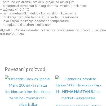
+ potpuno elektronski stakleni grejač za akvarijum
+ elektronski termostat širokog dometa, visoke preciznosti
+ tačnost +/- 0,4 °C
+ nema mehaničkih delova koji su skloni kvarovima
+ indikacija trenutne temperature vode u rezervoaru
+ lako čitljiva indikacija podešene temperature
+ kompjuterski testiran i kalibrisan
AQUAEL Platinum-Heater 50 W: za akvarijume od 15-50 l, ukupna
dužina: 22,5 cm
Povezani proizvodi
NEMA NA STANJU