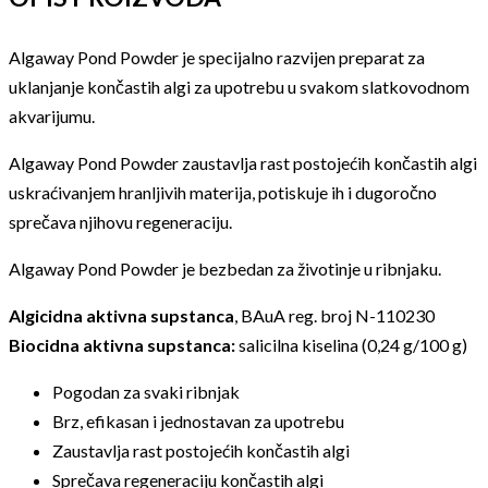
Algaway Pond Powder je specijalno razvijen preparat za
uklanjanje končastih algi za upotrebu u svakom slatkovodnom
akvarijumu.
Algaway Pond Powder zaustavlja rast postojećih končastih algi
uskraćivanjem hranljivih materija, potiskuje ih i dugoročno
sprečava njihovu regeneraciju.
Algaway Pond Powder je bezbedan za životinje u ribnjaku.
Algicidna aktivna supstanca
, BAuA reg. broj N-110230
Biocidna aktivna supstanca:
salicilna kiselina (0,24 g/100 g)
Pogodan za svaki ribnjak
Brz, efikasan i jednostavan za upotrebu
Zaustavlja rast postojećih končastih algi
Sprečava regeneraciju končastih algi