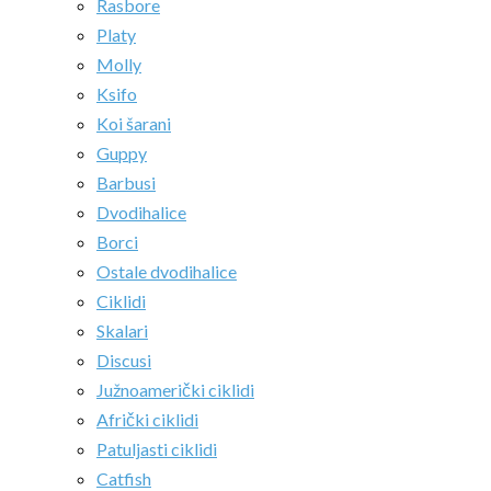
Rasbore
Platy
Molly
Ksifo
Koi šarani
Guppy
Barbusi
Dvodihalice
Borci
Ostale dvodihalice
Ciklidi
Skalari
Discusi
Južnoamerički ciklidi
Afrički ciklidi
Patuljasti ciklidi
Catfish