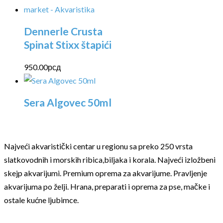
Dennerle Crusta
Spinat Stixx štapići
950.00
рсд
Sera Algovec 50ml
Najveći akvaristički centar u regionu sa preko 250 vrsta
slatkovodnih i morskih ribica,biljaka i korala. Najveći izložbeni
skejp akvarijumi. Premium oprema za akvarijume. Pravljenje
akvarijuma po želji. Hrana, preparati i oprema za pse, mačke i
ostale kućne ljubimce.