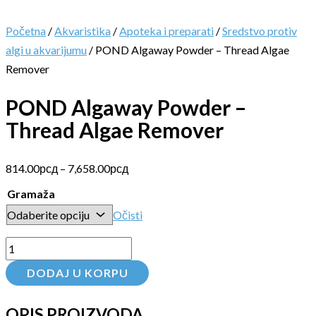
Početna
/
Akvaristika
/
Apoteka i preparati
/
Sredstvo protiv
algi u akvarijumu
/ POND Algaway Powder – Thread Algae
Remover
POND Algaway Powder –
Thread Algae Remover
814.00
рсд
–
7,658.00
рсд
Gramaža
Očisti
DODAJ U KORPU
OPIS PROIZVODA