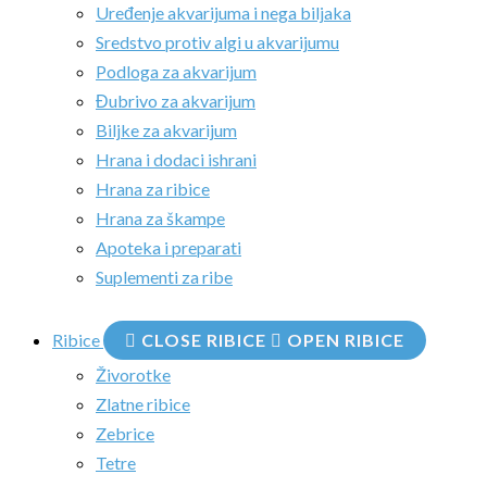
Uređenje akvarijuma i nega biljaka
Sredstvo protiv algi u akvarijumu
Podloga za akvarijum
Đubrivo za akvarijum
Biljke za akvarijum
Hrana i dodaci ishrani
Hrana za ribice
Hrana za škampe
Apoteka i preparati
Suplementi za ribe
Ribice
CLOSE RIBICE
OPEN RIBICE
Živorotke
Zlatne ribice
Zebrice
Tetre