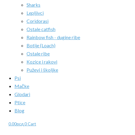
Sharks
Lepljivci
Coridorasi
Ostale catfish
Rainbow fish - dugine ribe
Botije (Loach)
Ostale ribe
Kozice i rakovi
Puževi i školjke
Psi
Mačke
Glodari
Ptice
Blog
0.00
рсд
0
Cart