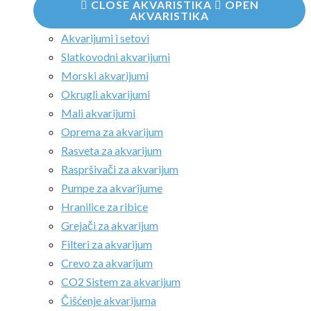
CLOSE AKVARISTIKA
OPEN
AKVARISTIKA
Akvarijumi i setovi
Slatkovodni akvarijumi
Morski akvarijumi
Okrugli akvarijumi
Mali akvarijumi
Oprema za akvarijum
Rasveta za akvarijum
Raspršivači za akvarijum
Pumpe za akvarijume
Hranilice za ribice
Grejači za akvarijum
Filteri za akvarijum
Crevo za akvarijum
CO2 Sistem za akvarijum
Čišćenje akvarijuma