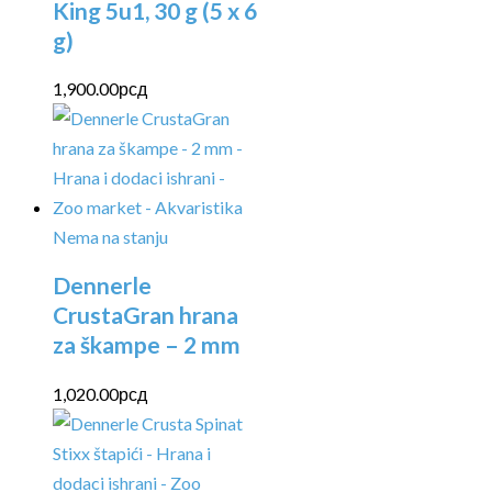
King 5u1, 30 g (5 x 6
g)
1,900.00
рсд
Nema na stanju
Dennerle
CrustaGran hrana
za škampe – 2 mm
1,020.00
рсд